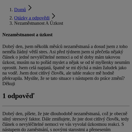
Domů
Otázky a odpovědi
Nezaměstnanost A Úzkost
Nezaměstnanost a úzkost
Dobrý den, jsem několik měsíců nezaměstnaná a dosud jsem z toho
neměla žádný větší stres. Asi před týdnem jsem si přečetla nějaký
článek o jedné nevyléčitelné nemoci a od té doby mám takovou
úzkost, musím na to pořád myslet a nějak se od té myšlenky neumím
oprostit. Jsem celá napjatá, špatně se mi dýchá a mám žaludek jako
na vodě. Jsem dost citlivý člověk, ale tahle reakce mě hodně
překvapila. Myslíte, že se tato situace s nástupem do práce změní?
Děkuji
1 odpověď
Dobrý den, píšete, že jste dlouhodobě nezaměstnaná, což je obecně
silný stresový faktor. Dále zmiňujete, že jste dost citlivý člověk, tedy
článek o nevyléčitelné nemoci ve vás vyvolal úzkostnou reakci. S
nástupem do zaměstnání, s novými starostmi a přenesením