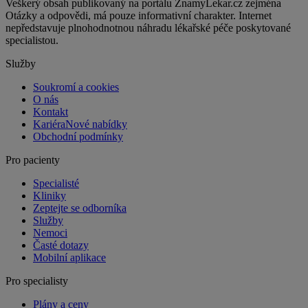
Veškerý obsah publikovaný na portálu ZnamyLekar.cz zejména
Otázky a odpovědi, má pouze informativní charakter. Internet
nepředstavuje plnohodnotnou náhradu lékařské péče poskytované
specialistou.
Služby
Soukromí a cookies
O nás
Kontakt
Kariéra
Nové nabídky
Obchodní podmínky
Pro pacienty
Specialisté
Kliniky
Zeptejte se odborníka
Služby
Nemoci
Časté dotazy
Mobilní aplikace
Pro specialisty
Plány a ceny