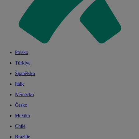
Polsko
Türkiye
Španělsko
Itálie
Německo
Česko
Mexiko
Chile
Brazílie