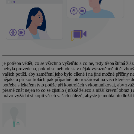
je potřeba vědět, co se všechno vyšetřilo a co ne, tedy třeba štítná žláz
nebyla provedena, pokud se nebude stav nějak výrazně měnit či zhoršov
vašich potíží, aby zaměření jeho bylo cílené i na jiné možné příčiny 
nějaká a při kontrolách pak případně toto rozšiřovat na věci které se 
potřeba s lékařem tyto potíže při kontrolách vykomunikovat, aby zváži
přesně znát nejen to co se zjistilo ( nízké železo a nižší krevní obraz
právo vyžádat si kopii všech vašich nálezů, abyste je mohla předložit