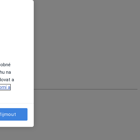
dobné
ahu na
lovat a
omí a
řijmout