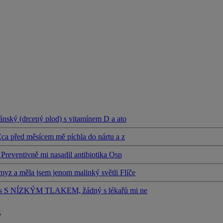
ánský (drcený plod) s vitamínem D a ato
Cca před měsícem mě píchla do nártu a z
Preventivně mi nasadil antibiotika Osp
yz a měla jsem jenom malinký světli Flíče
kám s S NÍZKÝM TLAKEM, žádný s lékařů mi ne
z