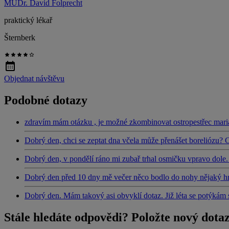
MUDr. David Folprecht
praktický lékař
Šternberk
Objednat návštěvu
Podobné dotazy
zdravím mám otázku , je možné zkombinovat ostropestřec mari
Dobrý den, chci se zeptat dna včela může přenášet boreliózu? 
Dobrý den, v pondělí ráno mi zubař trhal osmičku vpravo dole. 
Dobrý den před 10 dny mě večer něco bodlo do nohy nějaký hm
Dobrý den. Mám takový asi obvyklí dotaz. Již léta se potý
Stále hledáte odpovědi? Položte nový dota