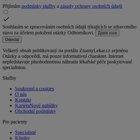
Přijímám
podmínky služby
a
zásady ochrany osobních údajů
Souhlasím se zpracováním osobních údajů týkajících se zdravotního
stavu za účelem položení otázky Odborníkovi.
Zjistit více
Odeslat
Veškerý obsah publikovaný na portálu ZnamyLekar.cz zejména
Otázky a odpovědi, má pouze informativní charakter. Internet
nepředstavuje plnohodnotnou náhradu lékařské péče poskytované
specialistou.
Služby
Soukromí a cookies
O nás
Kontakt
Kariéra
Nové nabídky
Obchodní podmínky
Pro pacienty
Specialisté
Kliniky