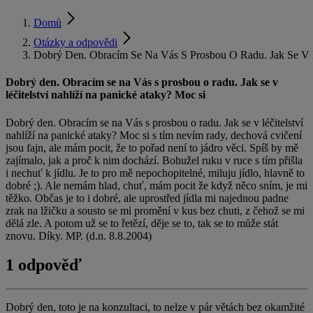
Domů
Otázky a odpovědi
Dobrý Den. Obracím Se Na Vás S Prosbou O Radu. Jak Se V L
Dobrý den. Obracím se na Vás s prosbou o radu. Jak se v
léčitelství nahlíží na panické ataky? Moc si
Dobrý den. Obracím se na Vás s prosbou o radu. Jak se v léčitelství
nahlíží na panické ataky? Moc si s tím nevím rady, dechová cvičení
jsou fajn, ale mám pocit, že to pořad není to jádro věci. Spíš by mě
zajímalo, jak a proč k nim dochází. Bohužel ruku v ruce s tím přišla
i nechuť k jídlu. Je to pro mě nepochopitelné, miluju jídlo, hlavně to
dobré ;). Ale nemám hlad, chuť, mám pocit že když něco sním, je mi
těžko. Občas je to i dobré, ale uprostřed jídla mi najednou padne
zrak na lžičku a sousto se mi promění v kus bez chuti, z čehož se mi
dělá zle. A potom už se to řetězí, děje se to, tak se to může stát
znovu. Díky. MP. (d.n. 8.8.2004)
1 odpověď
Dobrý den, toto je na konzultaci, to nelze v pár větách bez okamžité