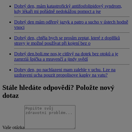
Dobrý den, mám katastrofický antifosfolipidový syndrom,
kdy lékaři mi pořádně nedokážou pomoct a jse
Dobrý den mám odřený jazyk a patro a sucho v ústech hodně
vnoci
Dobrý den, chtěla bych se prosím zeptat, které z doplňků
stravy je možné používat při kojení bez o
Dobrý den.boli.me nos,je citlivý na dotek bez otoků a je
zamrzlá špička a mravenčí a jindy svědí
Dobry den, po nachlazeni mam zalehle v uchu. Lze na
uzdraveni ucha pouzit propolisove kapky na vatu?
Stále hledáte odpovědi? Položte nový
dotaz
Vaše otázka