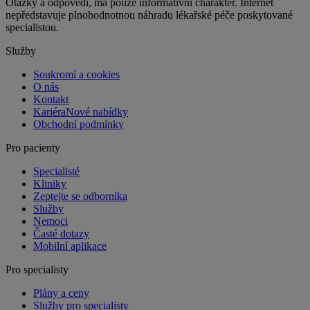
Otázky a odpovědi, má pouze informativní charakter. Internet
nepředstavuje plnohodnotnou náhradu lékařské péče poskytované
specialistou.
Služby
Soukromí a cookies
O nás
Kontakt
Kariéra
Nové nabídky
Obchodní podmínky
Pro pacienty
Specialisté
Kliniky
Zeptejte se odborníka
Služby
Nemoci
Časté dotazy
Mobilní aplikace
Pro specialisty
Plány a ceny
Služby pro specialisty