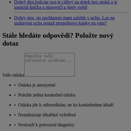
Dobrý den.boli.me nos,je citlivý na dotek bez otoků a je
zamrzlá špička a mravenčí a jindy svědí
Dobry den, po nachlazeni mam zalehle v uchu. Lze na
uzdraveni ucha pouzit propolisove kapky na vatu?
Stále hledáte odpovědi? Položte nový
dotaz
Vaše otázka
•
Otázka je anonymní
•
Položte jednu konkrétní otázku
•
Otázka jde k odborníkům, ne ke konkrétnímu lékaři
•
Nenahrazuje lékařské vyšetření
•
Neslouží k potvrzení diagnózy