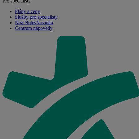
Pro specialisty
Plány a ceny
Služby pro specialisty
Noa Notes
Novinka
Centrum nápovědy