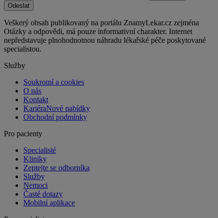
Odeslat
Veškerý obsah publikovaný na portálu ZnamyLekar.cz zejména
Otázky a odpovědi, má pouze informativní charakter. Internet
nepředstavuje plnohodnotnou náhradu lékařské péče poskytované
specialistou.
Služby
Soukromí a cookies
O nás
Kontakt
Kariéra
Nové nabídky
Obchodní podmínky
Pro pacienty
Specialisté
Kliniky
Zeptejte se odborníka
Služby
Nemoci
Časté dotazy
Mobilní aplikace