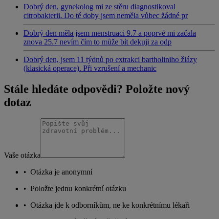
Dobrý den, gynekolog mi ze stěru diagnostikoval
citrobakterii. Do té doby jsem neměla vůbec žádné pr
Dobrý den měla jsem menstruaci 9.7 a poprvé mi začala
znova 25.7 nevím čím to může bít dekuji za odp
Dobrý den, jsem 11 týdnů po extrakci bartholiniho žlázy
(klasická operace). Při vzrušení a mechanic
Stále hledáte odpovědi? Položte nový
dotaz
Vaše otázka
•
Otázka je anonymní
•
Položte jednu konkrétní otázku
•
Otázka jde k odborníkům, ne ke konkrétnímu lékaři