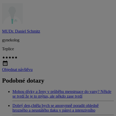
MUDr. Daniel Schmitz
gynekolog
Teplice
Objednat návštěvu
Podobné dotazy
Mohou dívky a ženy v průběhu menstruace do vany? Někde
se tvrdí že je to mýtus, ale někdo zase tvrdí
Dobrý den,chtěla bych se anonymně poradit ohledně
hrozného a neustálého tlaku v pánvi a intenzivního