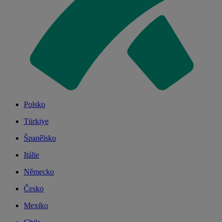
Polsko
Türkiye
Španělsko
Itálie
Německo
Česko
Mexiko