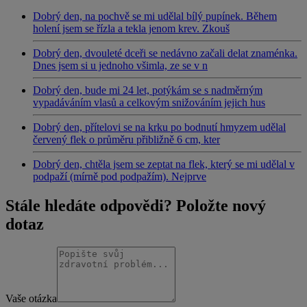
Dobrý den, na pochvě se mi udělal bílý pupínek. Během
holení jsem se řízla a tekla jenom krev. Zkouš
Dobrý den, dvouleté dceři se nedávno začali delat znaménka.
Dnes jsem si u jednoho všimla, ze se v n
Dobrý den, bude mi 24 let, potýkám se s nadměrným
vypadáváním vlasů a celkovým snižováním jejich hus
Dobrý den, přítelovi se na krku po bodnutí hmyzem udělal
červený flek o průměru přibližně 6 cm, kter
Dobrý den, chtěla jsem se zeptat na flek, který se mi udělal v
podpaží (mírně pod podpažím). Nejprve
Stále hledáte odpovědi? Položte nový
dotaz
Vaše otázka