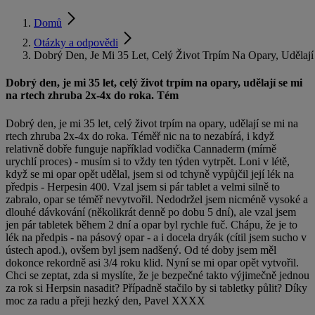
Domů
Otázky a odpovědi
Dobrý Den, Je Mi 35 Let, Celý Život Trpím Na Opary, Uděl
Dobrý den, je mi 35 let, celý život trpím na opary, udělají se mi
na rtech zhruba 2x-4x do roka. Tém
Dobrý den, je mi 35 let, celý život trpím na opary, udělají se mi na
rtech zhruba 2x-4x do roka. Téměř nic na to nezabírá, i když
relativně dobře funguje například vodička Cannaderm (mírně
urychlí proces) - musím si to vždy ten týden vytrpět. Loni v létě,
když se mi opar opět udělal, jsem si od tchyně vypůjčil její lék na
předpis - Herpesin 400. Vzal jsem si pár tablet a velmi silně to
zabralo, opar se téměř nevytvořil. Nedodržel jsem nicméně vysoké a
dlouhé dávkování (několikrát denně po dobu 5 dní), ale vzal jsem
jen pár tabletek během 2 dní a opar byl rychle fuč. Chápu, že je to
lék na předpis - na pásový opar - a i docela dryák (cítil jsem sucho v
ústech apod.), ovšem byl jsem nadšený. Od té doby jsem měl
dokonce rekordně asi 3/4 roku klid. Nyní se mi opar opět vytvořil.
Chci se zeptat, zda si myslíte, že je bezpečné takto výjimečně jednou
za rok si Herpsin nasadit? Případně stačilo by si tabletky půlit? Díky
moc za radu a přeji hezký den, Pavel XXXX