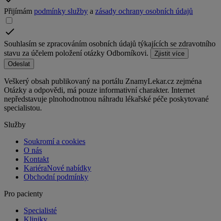
Přijímám
podmínky služby
a
zásady ochrany osobních údajů
Souhlasím se zpracováním osobních údajů týkajících se zdravotního
stavu za účelem položení otázky Odborníkovi.
Zjistit více
Odeslat
Veškerý obsah publikovaný na portálu ZnamyLekar.cz zejména
Otázky a odpovědi, má pouze informativní charakter. Internet
nepředstavuje plnohodnotnou náhradu lékařské péče poskytované
specialistou.
Služby
Soukromí a cookies
O nás
Kontakt
Kariéra
Nové nabídky
Obchodní podmínky
Pro pacienty
Specialisté
Kliniky