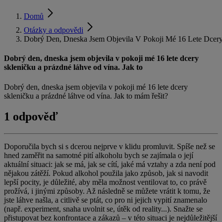
Domů
Otázky a odpovědi
Dobrý Den, Dneska Jsem Objevila V Pokoji Mé 16 Lete Dcery
Dobrý den, dneska jsem objevila v pokoji mé 16 lete dcery
skleničku a prázdné láhve od vína. Jak to
Dobrý den, dneska jsem objevila v pokoji mé 16 lete dcery
skleničku a prázdné láhve od vína. Jak to mám řešit?
1 odpověď
Doporučila bych si s dcerou nejprve v klidu promluvit. Spíše než se
hned zaměřit na samotné pití alkoholu bych se zajímala o její
aktuální situaci: jak se má, jak se cítí, jaké má vztahy a zda není pod
nějakou zátěží. Pokud alkohol použila jako způsob, jak si navodit
lepší pocity, je důležité, aby měla možnost ventilovat to, co právě
prožívá, i jinými způsoby. Až následně se můžete vrátit k tomu, že
jste láhve našla, a citlivě se ptát, co pro ni jejich vypití znamenalo
(např. experiment, snaha uvolnit se, útěk od reality...). Snažte se
přistupovat bez konfrontace a zákazů – v této situaci je nejdůležitější