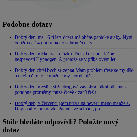
Podobné dotazy
Dobrý den, má 16-ti letá dcera má občas panické ataky. Nyní
odjíždí na 14 dní sama do zahraničí na s
Dobrý den, měla bych otázku. Dostala jsem k léčbě
nespavosti Hypnogen. A protože se v příbalovém let
Dobrý den chtěl bych se zeptat Mám problém třese se my tělo
a nevím čím to je můžete my poradit děk
Dobrý den, myslíte si že drogová závislost, alkoholismus a
podobné problémy může člověk začít řešit
Dobrý den, v červenci jsem přišla na nevěru mého manžela.
Doposud v tom nevidí žádné své selhání, po
Stále hledáte odpovědi? Položte nový
dotaz