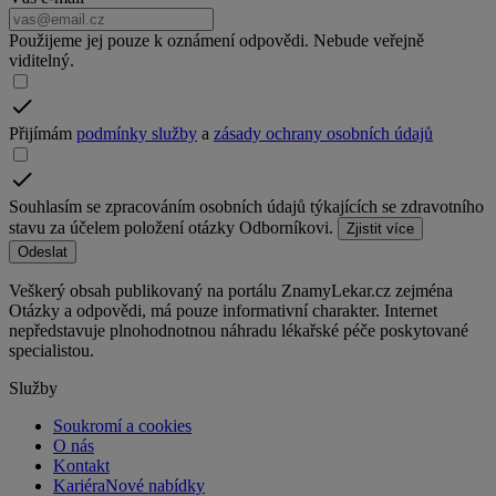
Použijeme jej pouze k oznámení odpovědi. Nebude veřejně
viditelný.
Přijímám
podmínky služby
a
zásady ochrany osobních údajů
Souhlasím se zpracováním osobních údajů týkajících se zdravotního
stavu za účelem položení otázky Odborníkovi.
Zjistit více
Odeslat
Veškerý obsah publikovaný na portálu ZnamyLekar.cz zejména
Otázky a odpovědi, má pouze informativní charakter. Internet
nepředstavuje plnohodnotnou náhradu lékařské péče poskytované
specialistou.
Služby
Soukromí a cookies
O nás
Kontakt
Kariéra
Nové nabídky