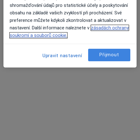
Nenašli jsme specialisty splňující vámi
shromažďování údajů pro statistické účely a poskytování
vybraná kritéria v Příbram, středočeský
obsahu na základě vašich zvyklostí při procházení. Své
preference můžete kdykoli zkontrolovat a aktualizovat v
Zkuste odstranit některé filtry:
Průměrné hodnocení na Apple a Play Store 4.5
nastavení. Další informace naleznete v
zásadách ochrany
soukromí a souborů cookie.
Nemoci
Přijmout
Upravit nastavení
Stránky
Soukromí a soubory cookies
Zásady ochrany osobních údajů pro zaměstnance
zdravotní péče
O nás
Kontakt
Pracovní příležitosti
Hledáme nové kolegy!