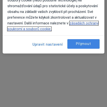
Nenašli jsme specialisty splňující vámi
soubory cookie (nebo podobné technologie) ke
vybraná kritéria v Praha, hl město Praha
shromažďování údajů pro statistické účely a poskytování
obsahu na základě vašich zvyklostí při procházení. Své
Zkuste odstranit některé filtry:
preference můžete kdykoli zkontrolovat a aktualizovat v
Průměrné hodnocení na Apple a Play Store 4.5
nastavení. Další informace naleznete v
zásadách ochrany
Nemoci
soukromí a souborů cookie.
Hlavní Stránka
Nemoci
Fimóza
Praha
Změna města
Přijmout
Upravit nastavení
Stránky
Soukromí a soubory cookies
Zásady ochrany osobních údajů pro zaměstnance
zdravotní péče
O nás