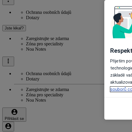
Ochrana osobních údajů
Dotazy
Jste lékař?
Zaregistrujte se zdarma
Zóna pro specialisty
Noa Notes
Respekt
Přijetím p
technologi
Ochrana osobních údajů
základě vaš
Dotazy
aktualizova
souborů co
Zaregistrujte se zdarma
Zóna pro specialisty
Noa Notes
Přihlásit se