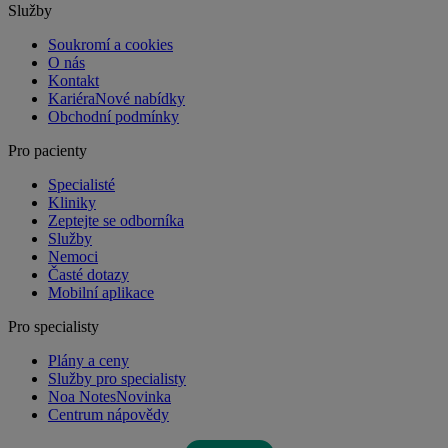
Služby
Soukromí a cookies
O nás
Kontakt
Kariéra
Nové nabídky
Obchodní podmínky
Pro pacienty
Specialisté
Kliniky
Zeptejte se odborníka
Služby
Nemoci
Časté dotazy
Mobilní aplikace
Pro specialisty
Plány a ceny
Služby pro specialisty
Noa Notes
Novinka
Centrum nápovědy