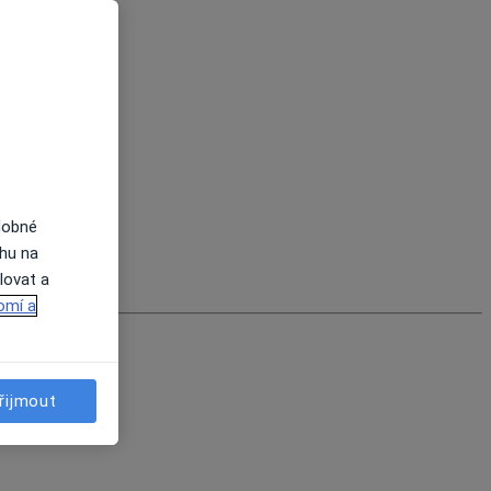
dobné
ahu na
lovat a
omí a
řijmout