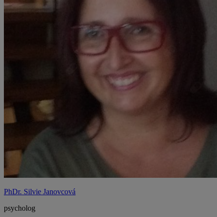
PhDr. Silvie Janovcová
psycholog