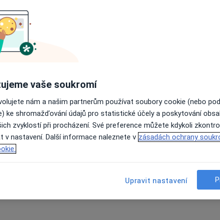
ujeme vaše soukromí
ovolujete nám a našim partnerům používat soubory cookie (nebo po
e) ke shromažďování údajů pro statistické účely a poskytování obs
ich zvyklostí při procházení. Své preference můžete kdykoli zkontro
t v nastavení. Další informace naleznete v
zásadách ochrany soukr
okie.
P
Upravit nastavení