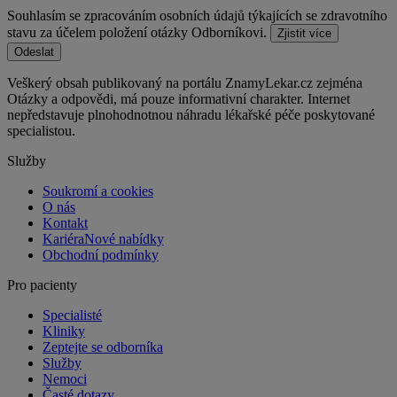
Souhlasím se zpracováním osobních údajů týkajících se zdravotního
stavu za účelem položení otázky Odborníkovi.
Zjistit více
Odeslat
Veškerý obsah publikovaný na portálu ZnamyLekar.cz zejména
Otázky a odpovědi, má pouze informativní charakter. Internet
nepředstavuje plnohodnotnou náhradu lékařské péče poskytované
specialistou.
Služby
Soukromí a cookies
O nás
Kontakt
Kariéra
Nové nabídky
Obchodní podmínky
Pro pacienty
Specialisté
Kliniky
Zeptejte se odborníka
Služby
Nemoci
Časté dotazy