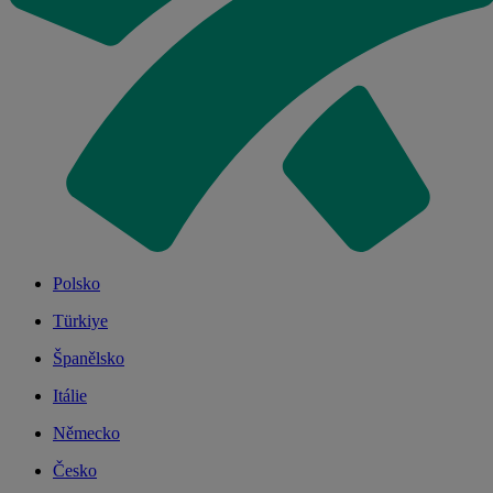
Polsko
Türkiye
Španělsko
Itálie
Německo
Česko