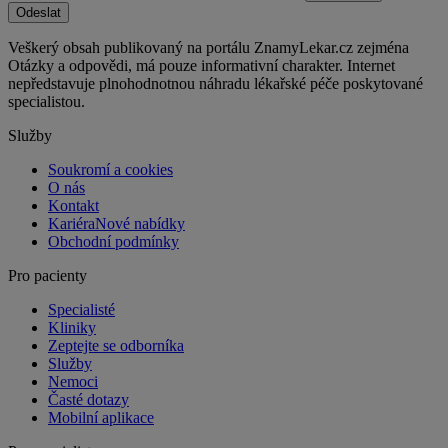
Odeslat
Veškerý obsah publikovaný na portálu ZnamyLekar.cz zejména
Otázky a odpovědi, má pouze informativní charakter. Internet
nepředstavuje plnohodnotnou náhradu lékařské péče poskytované
specialistou.
Služby
Soukromí a cookies
O nás
Kontakt
Kariéra
Nové nabídky
Obchodní podmínky
Pro pacienty
Specialisté
Kliniky
Zeptejte se odborníka
Služby
Nemoci
Časté dotazy
Mobilní aplikace