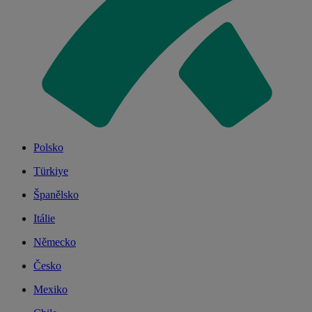
Polsko
Türkiye
Španělsko
Itálie
Německo
Česko
Mexiko