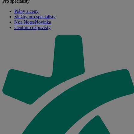
Pro specialisty
Plány a ceny
Služby pro specialisty
Noa Notes
Novinka
Centrum nápovědy