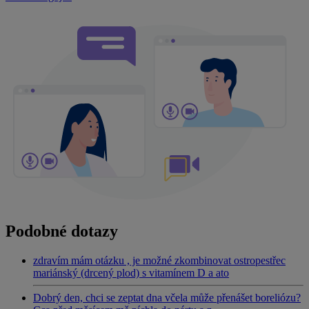
Podobné dotazy
zdravím mám otázku , je možné zkombinovat ostropestřec
mariánský (drcený plod) s vitamínem D a ato
Dobrý den, chci se zeptat dna včela může přenášet boreliózu?