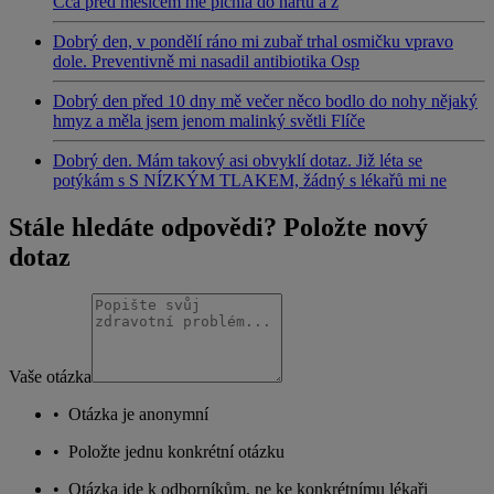
Cca před měsícem mě píchla do nártu a z
Dobrý den, v pondělí ráno mi zubař trhal osmičku vpravo
dole. Preventivně mi nasadil antibiotika Osp
Dobrý den před 10 dny mě večer něco bodlo do nohy nějaký
hmyz a měla jsem jenom malinký světli Flíče
Dobrý den. Mám takový asi obvyklí dotaz. Již léta se
potýkám s S NÍZKÝM TLAKEM, žádný s lékařů mi ne
Stále hledáte odpovědi? Položte nový
dotaz
Vaše otázka
•
Otázka je anonymní
•
Položte jednu konkrétní otázku
•
Otázka jde k odborníkům, ne ke konkrétnímu lékaři