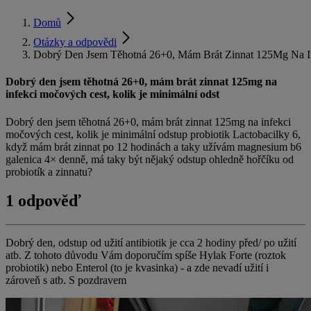
Domů
Otázky a odpovědi
Dobrý Den Jsem Těhotná 26+0, Mám Brát Zinnat 125Mg Na In
Dobrý den jsem těhotná 26+0, mám brát zinnat 125mg na
infekci močových cest, kolik je minimální odst
Dobrý den jsem těhotná 26+0, mám brát zinnat 125mg na infekci
močových cest, kolik je minimální odstup probiotik Lactobacilky 6,
když mám brát zinnat po 12 hodinách a taky užívám magnesium b6
galenica 4× denně, má taky být nějaký odstup ohledně hořčíku od
probiotík a zinnatu?
1 odpověď
Dobrý den, odstup od užití antibiotik je cca 2 hodiny před/ po užití
atb. Z tohoto důvodu Vám doporučím spíše Hylak Forte (roztok
probiotik) nebo Enterol (to je kvasinka) - a zde nevadí užití i
zároveň s atb. S pozdravem