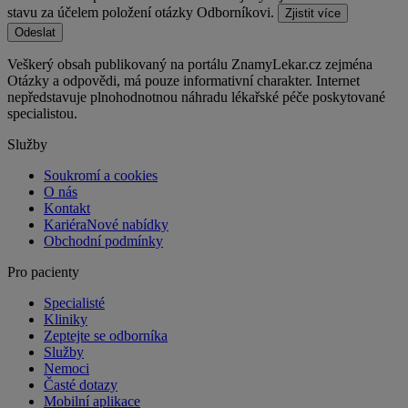
stavu za účelem položení otázky Odborníkovi.
Zjistit více
Odeslat
Veškerý obsah publikovaný na portálu ZnamyLekar.cz zejména
Otázky a odpovědi, má pouze informativní charakter. Internet
nepředstavuje plnohodnotnou náhradu lékařské péče poskytované
specialistou.
Služby
Soukromí a cookies
O nás
Kontakt
Kariéra
Nové nabídky
Obchodní podmínky
Pro pacienty
Specialisté
Kliniky
Zeptejte se odborníka
Služby
Nemoci
Časté dotazy
Mobilní aplikace