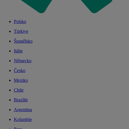
Polsko
Türkiye
Španělsko
Itálie
Německo
Česko
Mexiko
Chile
Brazílie
Argentina
Kolumbie