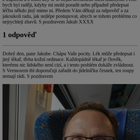
bych byl raději, kdyby mi mohl poradit nebo případně předepsat
léčbu někdo jiný mimo ni. Předem Vám děkuji za odpověď a za
jakoukoli radu, jak nejlépe postupovat, abych se tohoto problému co
nejrychleji zbavil. S pozdravem Jakub XXXX
1 odpověď
Dobrý den, pane Jakube. Chápu Vaše pocity. Lék může předepsat i
jiný lékař, třeba kožní ordinace. Každopádně lékař je člověk,
kterému nic lidského není cizí, a i tento problém dokáže zvládnout.
S Vermoxem tbl doporučuji zařadit do jídelníčku česnek, ten roupy
nemají rádi. S pozdravem