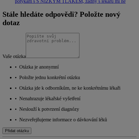
potýkám s S NÍZKÝM TLAKEM, žádný s lékařů mi ne
Stále hledáte odpovědi? Položte nový
dotaz
Vaše otázka
•
Otázka je anonymní
•
Položte jednu konkrétní otázku
•
Otázka jde k odborníkům, ne ke konkrétnímu lékaři
•
Nenahrazuje lékařské vyšetření
•
Neslouží k potvrzení diagnózy
•
Nezveřejňujeme informace o dávkování léků
Přidat otázku