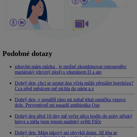
Podobné dotazy
zdravím mám otázku , je možné zkombinovat ostropestřec
mariánský (drcený plod) s vitamínem D a ato
Dobrý den, chci se zeptat dna včela může přenášet boreliózu?
Cca před měsícem mě píchla do nártu a z
Dobrý den, v pondělí ráno mi zubař trhal osmičku vpravo
dole. Preventivně mi nasadil antibiotika Osp
Dobrý den před 10 dny mě večer něco bodlo do nohy nějaký
hmyz a měla jsem jenom malinký světli Flíče
Dobrý den. Mám takový asi obvyklí dotaz. Již léta se