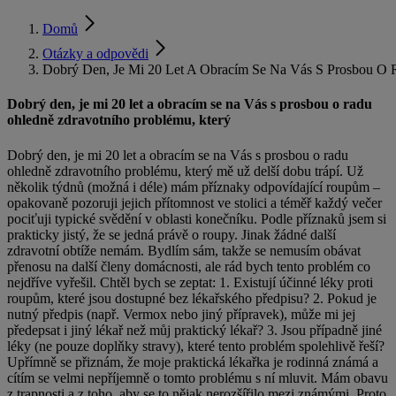
Domů
Otázky a odpovědi
Dobrý Den, Je Mi 20 Let A Obracím Se Na Vás S Prosbou O 
Dobrý den, je mi 20 let a obracím se na Vás s prosbou o radu
ohledně zdravotního problému, který
Dobrý den, je mi 20 let a obracím se na Vás s prosbou o radu
ohledně zdravotního problému, který mě už delší dobu trápí. Už
několik týdnů (možná i déle) mám příznaky odpovídající roupům –
opakovaně pozoruji jejich přítomnost ve stolici a téměř každý večer
pociťuji typické svědění v oblasti konečníku. Podle příznaků jsem si
prakticky jistý, že se jedná právě o roupy. Jinak žádné další
zdravotní obtíže nemám. Bydlím sám, takže se nemusím obávat
přenosu na další členy domácnosti, ale rád bych tento problém co
nejdříve vyřešil. Chtěl bych se zeptat: 1. Existují účinné léky proti
roupům, které jsou dostupné bez lékařského předpisu? 2. Pokud je
nutný předpis (např. Vermox nebo jiný přípravek), může mi jej
předepsat i jiný lékař než můj praktický lékař? 3. Jsou případně jiné
léky (ne pouze doplňky stravy), které tento problém spolehlivě řeší?
Upřímně se přiznám, že moje praktická lékařka je rodinná známá a
cítím se velmi nepříjemně o tomto problému s ní mluvit. Mám obavu
z trapnosti a z toho, aby se to nějak nerozšířilo mezi známými. Proto