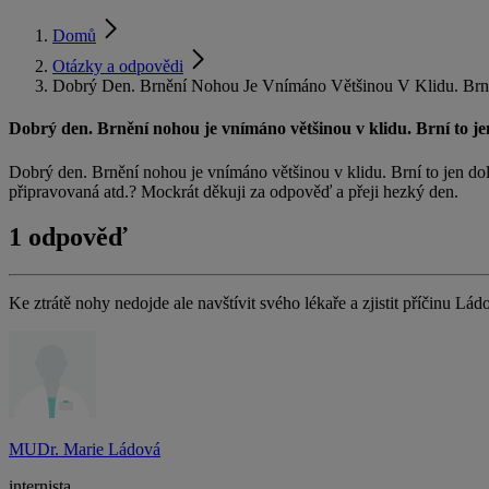
Domů
Otázky a odpovědi
Dobrý Den. Brnění Nohou Je Vnímáno Většinou V Klidu. Brn
Dobrý den. Brnění nohou je vnímáno většinou v klidu. Brní to je
Dobrý den. Brnění nohou je vnímáno většinou v klidu. Brní to jen dole 
připravovaná atd.? Mockrát děkuji za odpověď a přeji hezký den.
1 odpověď
Ke ztrátě nohy nedojde ale navštívit svého lékaře a zjistit příčinu Lád
MUDr. Marie Ládová
internista