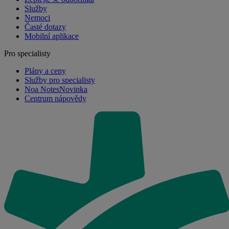
Služby
Nemoci
Časté dotazy
Mobilní aplikace
Pro specialisty
Plány a ceny
Služby pro specialisty
Noa Notes
Novinka
Centrum nápovědy