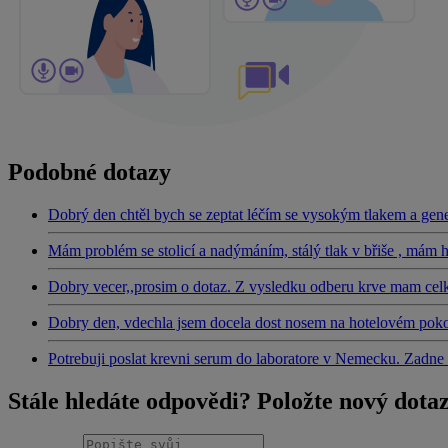
Podobné dotazy
Dobrý den chtěl bych se zeptat léčím se vysokým tlakem a gen
Mám problém se stolicí a nadýmáním, stálý tlak v břiše , mám h
Dobry vecer,,prosim o dotaz. Z vysledku odberu krve mam ce
Dobry den, vdechla jsem docela dost nosem na hotelovém poko
Potrebuji poslat krevni serum do laboratore v Nemecku. Zadne
Stále hledáte odpovědi? Položte nový dota