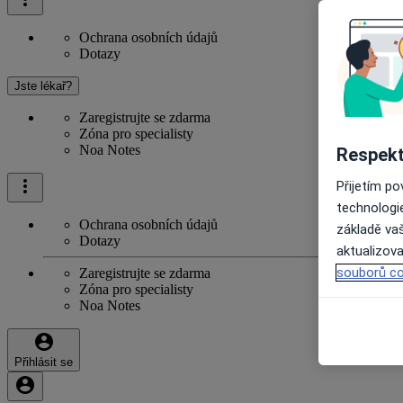
Ochrana osobních údajů
Dotazy
Jste lékař?
Zaregistrujte se zdarma
Zóna pro specialisty
Noa Notes
Respekt
Přijetím p
technologi
Ochrana osobních údajů
základě vaš
Dotazy
aktualizova
souborů co
Zaregistrujte se zdarma
Zóna pro specialisty
Noa Notes
Přihlásit se