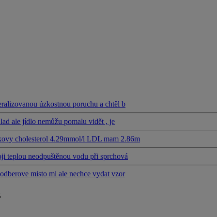
eralizovanou úzkostnou poruchu a chtěl b
lad ale jídlo nemůžu pomalu vidět , je
lkovy cholesterol 4.29mmol/l LDL mam 2.86m
ji teplou neodpuštěnou vodu při sprchová
 odberove misto mi ale nechce vydat vzor
z