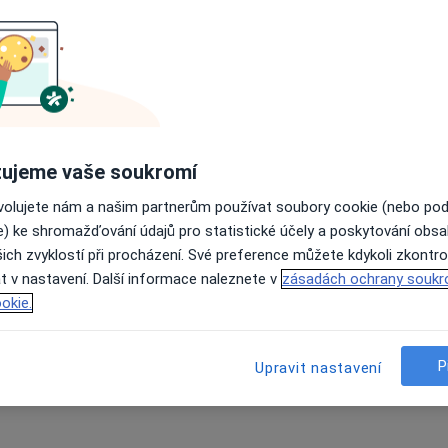
ujeme vaše soukromí
ovolujete nám a našim partnerům používat soubory cookie (nebo po
e) ke shromažďování údajů pro statistické účely a poskytování obs
ich zvyklostí při procházení. Své preference můžete kdykoli zkontro
t v nastavení. Další informace naleznete v
zásadách ochrany soukr
okie.
P
Upravit nastavení