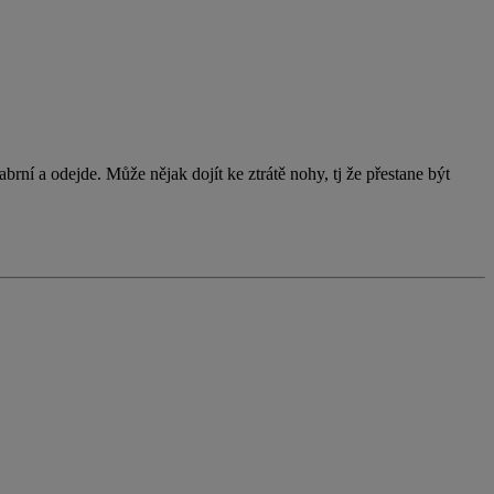
brní a odejde. Může nějak dojít ke ztrátě nohy, tj že přestane být