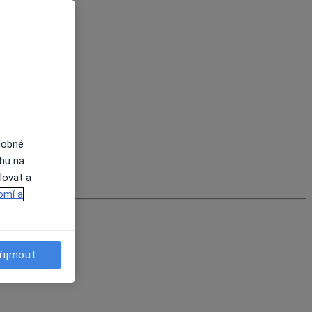
dobné
ahu na
lovat a
omí a
řijmout