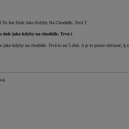
í To Jen Dole Jako Kdyby Na Chodidle. Trvá T
n dole jako kdyby na chodidle. Trvá t
jako kdyby na chodidle. Trvá to asi 5 dnů. A je to pouze občasné, tj za
ová