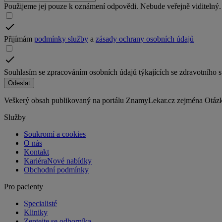
Použijeme jej pouze k oznámení odpovědi. Nebude veřejně viditelný.
Přijímám
podmínky služby
a
zásady ochrany osobních údajů
Souhlasím se zpracováním osobních údajů týkajících se zdravotního 
Odeslat
Veškerý obsah publikovaný na portálu ZnamyLekar.cz zejména Otázky 
Služby
Soukromí a cookies
O nás
Kontakt
Kariéra
Nové nabídky
Obchodní podmínky
Pro pacienty
Specialisté
Kliniky
Zeptejte se odborníka