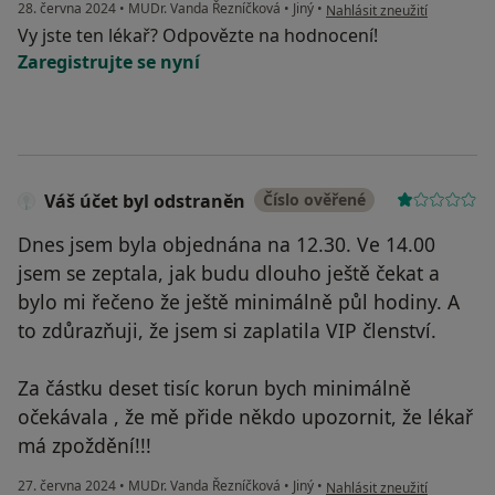
podle názoru uživatele A. N
28. června 2024
•
MUDr. Vanda Řezníčková
•
Jiný
•
Nahlásit zneužití
Vy jste ten lékař? Odpovězte na hodnocení!
Zaregistrujte se nyní
Váš účet byl odstraněn
Číslo ověřené
Dnes jsem byla objednána na 12.30. Ve 14.00
jsem se zeptala, jak budu dlouho ještě čekat a
bylo mi řečeno že ještě minimálně půl hodiny. A
to zdůrazňuji, že jsem si zaplatila VIP členství.
Za částku deset tisíc korun bych minimálně
očekávala , že mě přide někdo upozornit, že lékař
má zpoždění!!!
podle názoru uživatele Váš 
27. června 2024
•
MUDr. Vanda Řezníčková
•
Jiný
•
Nahlásit zneužití