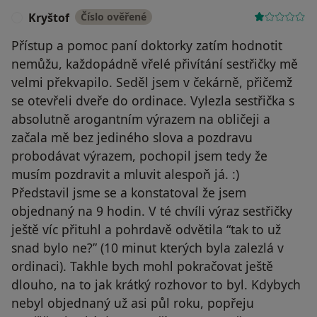
Kryštof
Číslo ověřené
K
Přístup a pomoc paní doktorky zatím hodnotit
nemůžu, každopádně vřelé přivítání sestřičky mě
velmi překvapilo. Seděl jsem v čekárně, přičemž
se otevřeli dveře do ordinace. Vylezla sestřička s
absolutně arogantním výrazem na obličeji a
začala mě bez jediného slova a pozdravu
probodávat výrazem, pochopil jsem tedy že
musím pozdravit a mluvit alespoň já. :)
Představil jsme se a konstatoval že jsem
objednaný na 9 hodin. V té chvíli výraz sestřičky
ještě víc přituhl a pohrdavě odvětila “tak to už
snad bylo ne?” (10 minut kterých byla zalezlá v
ordinaci). Takhle bych mohl pokračovat ještě
dlouho, na to jak krátký rozhovor to byl. Kdybych
nebyl objednaný už asi půl roku, popřeju