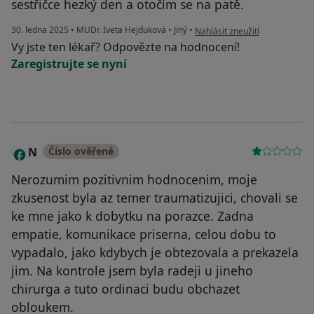
sestřičce hezký den a otočím se na patě.
podle názoru uživatele Kryštof
30. ledna 2025
•
MUDr. Iveta Hejduková
•
Jiný
•
Nahlásit zneužití
Vy jste ten lékař? Odpovězte na hodnocení!
Zaregistrujte se nyní
N
Číslo ověřené
Nerozumim pozitivnim hodnocenim, moje
zkusenost byla az temer traumatizujici, chovali se
ke mne jako k dobytku na porazce. Zadna
empatie, komunikace priserna, celou dobu to
vypadalo, jako kdybych je obtezovala a prekazela
jim. Na kontrole jsem byla radeji u jineho
chirurga a tuto ordinaci budu obchazet
obloukem.