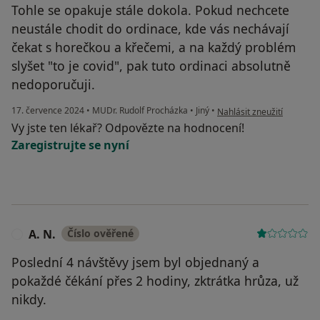
Tohle se opakuje stále dokola. Pokud nechcete
neustále chodit do ordinace, kde vás nechávají
čekat s horečkou a křečemi, a na každý problém
slyšet "to je covid", pak tuto ordinaci absolutně
nedoporučuji.
podle názoru uživatele N
17. července 2024
•
MUDr. Rudolf Procházka
•
Jiný
•
Nahlásit zneužití
Vy jste ten lékař? Odpovězte na hodnocení!
Zaregistrujte se nyní
A. N.
Číslo ověřené
A
Poslední 4 návštěvy jsem byl objednaný a
pokaždé čékání přes 2 hodiny, zktrátka hrůza, už
nikdy.