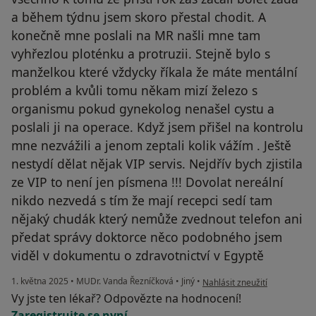
a během týdnu jsem skoro přestal chodit. A
konečně mne poslali na MR našli mne tam
vyhřezlou ploténku a protruzii. Stejně bylo s
manželkou které vždycky říkala že máte mentální
problém a kvůli tomu někam mizí železo s
organismu pokud gynekolog nenašel cystu a
poslali ji na operace. Když jsem přišel na kontrolu
mne nezvážili a jenom zeptali kolik vážím . Ještě
nestydí dělat nějak VIP servis. Nejdřív bych zjistila
ze VIP to není jen písmena !!! Dovolat nereální
nikdo nezvedá s tím že mají recepci sedí tam
nějaký chudák který nemůže zvednout telefon ani
předat správy doktorce něco podobného jsem
viděl v dokumentu o zdravotnictví v Egyptě
podle názoru uživatele Timof
1. května 2025
•
MUDr. Vanda Řezníčková
•
Jiný
•
Nahlásit zneužití
Vy jste ten lékař? Odpovězte na hodnocení!
Zaregistrujte se nyní