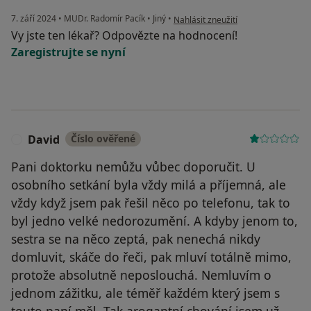
podle názoru uživatele N
7. září 2024
•
MUDr. Radomír Pacík
•
Jiný
•
Nahlásit zneužití
Vy jste ten lékař? Odpovězte na hodnocení!
Zaregistrujte se nyní
David
Číslo ověřené
D
Pani doktorku nemůžu vůbec doporučit. U
osobního setkání byla vždy milá a příjemná, ale
vždy když jsem pak řešil něco po telefonu, tak to
byl jedno velké nedorozumění. A kdyby jenom to,
sestra se na něco zeptá, pak nenechá nikdy
domluvit, skáče do řeči, pak mluví totálně mimo,
protože absolutně neposlouchá. Nemluvím o
jednom zážitku, ale téměř každém který jsem s
touto paní měl. Tak arogantní chování jsem už