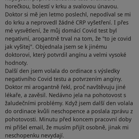
horečkou, bolestí v krku a svalovou únavou.
Doktor si mě jen letmo poslechl, nepodíval se mi
do krku a neprovedl žádné CRP vyšetření. I přes
mé vysvětlení, že můj domácí Covid test byl
negativní, arogantně trval na tom, že "to je covid
jak vyšitej". Objednala jsem se k jinému
doktorovi, který potvrdil angínu a velmi vysoké
hodnoty.
Další den jsem volala do ordinace s výsledky
negativního Covid testu a potvrzením angíny.
Doktor mi arogantně řekl, proč navštěvuju jiné
lékaře, a zavěsil. Nedávno jela na pohotovost s
žaludečními problémy. Když jsem další den volala
do ordinace kvůli neschopence a poslala zprávu z
pohotovosti. Minutu před koncem pracovní doby
mi přišel email, že musím přijít osobně, jinak mi
neschopenku nevydají.