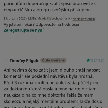
pacientům doporučuji zvolit spíše pracoviště s
empatičtějším a progresivnějším přístupem.
podle názoru uživatele Ma
31. března 2026
•
MUDr. Milada Klabochová
•
Jiný
•
Nahlásit zneužití
Vy jste ten lékař? Odpovězte na hodnocení!
Zaregistrujte se nyní
Timofey Pilguk
Číslo ověřené
T
Ani nevím s čeho začít jsem dlouho chtěl napsat
komentář ale poslední návštěva byla hrozná.
Před 3 rokama zacílí mne bolet záda přišel jsem
za doktorkou která poslala mne na rtg nic tam
neukázalo na co mne doktorka řekla že mam
skoleozu a nějaký mentální problém! Takže došlo
všechno k tomu ze příští rok zas začali bolet záda