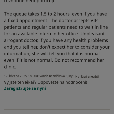
rozhodně nedoporučuji.
The queue takes 1.5 to 2 hours, even if you have
a fixed appointment. The doctor accepts VIP
patients and regular patients need to wait in line
for an available intern in her office. Unpleasant,
arrogant doctor, if you have any health problems
and you tell her, don't expect her to consider your
information, she will tell you that it is normal
even if it is not normal. Do not recommend her
clinic.
podle názoru uživatele A
17. března 2025
•
MUDr. Vanda Řezníčková
•
Jiný
•
Nahlásit zneužití
Vy jste ten lékař? Odpovězte na hodnocení!
Zaregistrujte se nyní