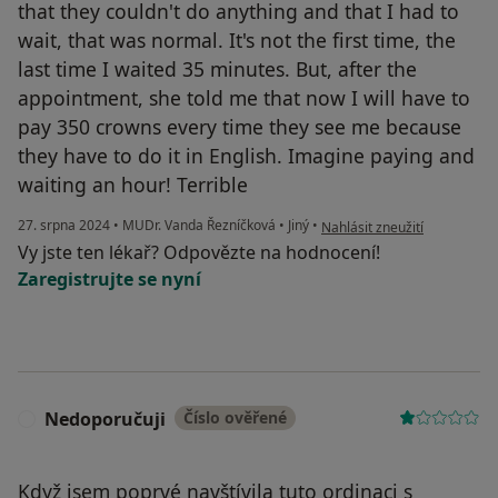
that they couldn't do anything and that I had to
wait, that was normal. It's not the first time, the
last time I waited 35 minutes. But, after the
appointment, she told me that now I will have to
pay 350 crowns every time they see me because
they have to do it in English. Imagine paying and
waiting an hour! Terrible
podle názoru uživatele Nels
27. srpna 2024
•
MUDr. Vanda Řezníčková
•
Jiný
•
Nahlásit zneužití
Vy jste ten lékař? Odpovězte na hodnocení!
Zaregistrujte se nyní
Nedoporučuji
Číslo ověřené
N
Když jsem poprvé navštívila tuto ordinaci s