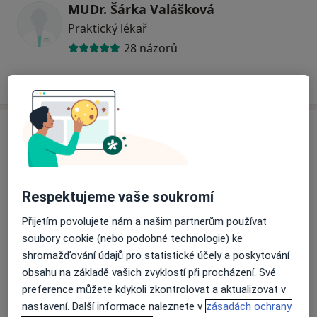
MUDr. Šárka Valášková
Praktický lékař
28 názorů
+ 5 specialistů
Adresa
Přiblížit mapu
Respektujeme vaše soukromí
Přijetím povolujete nám a našim partnerům používat
soubory cookie (nebo podobné technologie) ke
Poliklinika Palackého
shromažďování údajů pro statistické účely a poskytování
Palackého 720/5, Praha 110 00
obsahu na základě vašich zvyklostí při procházení. Své
Pojištění
preference můžete kdykoli zkontrolovat a aktualizovat v
Oborová zdravotní pojišťovna
nastavení. Další informace naleznete v
zásadách ochrany
Revírní bratrská pokladna, zdravotní pojišťovna