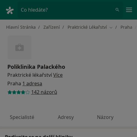
Hla
Co hledáte?
Hlavní Stránka
Zařízení
Praktrické Lékařství
Praha
Změna města
Poliklinika Palackého
Praktrické lékařství
Více
Praha
1 adresa
142 názorů
Specialisté
Adresy
Názory
Podívejte se na další kliniky