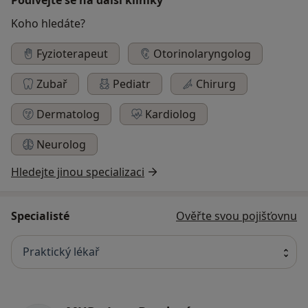
Koho hledáte?
Fyzioterapeut
Otorinolaryngolog
Zubař
Pediatr
Chirurg
Dermatolog
Kardiolog
Neurolog
Hledejte jinou specializaci
Specialisté
Ověřte svou pojišťovnu
Praktický lékař