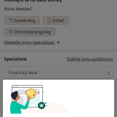
Koho hledáte?
Gynekolog
Zubař
Otorinolaryngolog
Hledejte jinou specializaci
Specialisté
Ověřte svou pojišťovnu
Praktický lékař
MUDr. Hana Švaříčková
Praktický lékař
36 názorů