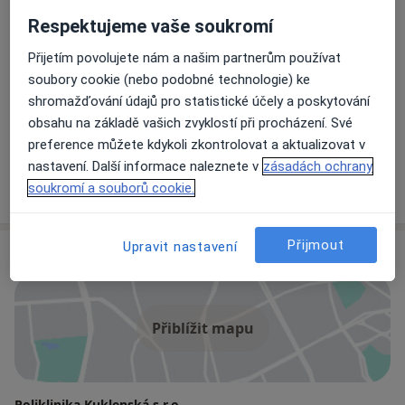
Respektujeme vaše soukromí
MUDr. Danuše Dočekalová
Praktický lékař
Přijetím povolujete nám a našim partnerům používat
3 názory
soubory cookie (nebo podobné technologie) ke
shromažďování údajů pro statistické účely a poskytování
obsahu na základě vašich zvyklostí při procházení. Své
Anton Bartovič
preference můžete kdykoli zkontrolovat a aktualizovat v
Praktický lékař
nastavení. Další informace naleznete v
zásadách ochrany
39 názorů
soukromí a souborů cookie.
Přijmout
Upravit nastavení
Adresa
Přiblížit mapu
Poliklinika Kuklenská s.r.o.