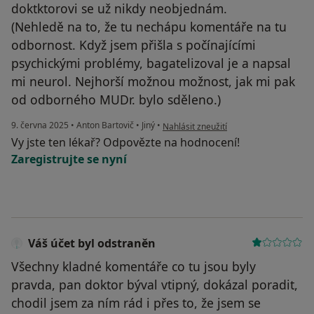
doktktorovi se už nikdy neobjednám.
(Nehledě na to, že tu nechápu komentáře na tu
odbornost. Když jsem přišla s počínajícími
psychickými problémy, bagatelizoval je a napsal
mi neurol. Nejhorší možnou možnost, jak mi pak
od odborného MUDr. bylo sděleno.)
podle názoru uživatele A.H.
9. června 2025
•
Anton Bartovič
•
Jiný
•
Nahlásit zneužití
Vy jste ten lékař? Odpovězte na hodnocení!
Zaregistrujte se nyní
Váš účet byl odstraněn
Všechny kladné komentáře co tu jsou byly
pravda, pan doktor býval vtipný, dokázal poradit,
chodil jsem za ním rád i přes to, že jsem se