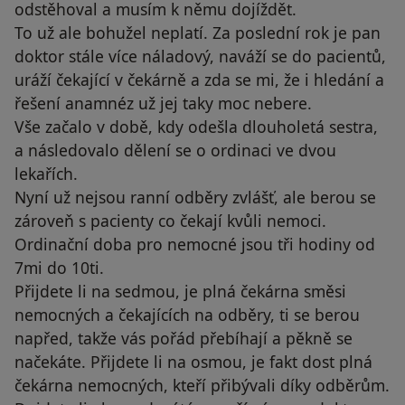
odstěhoval a musím k němu dojíždět.
To už ale bohužel neplatí. Za poslední rok je pan
doktor stále více náladový, naváží se do pacientů,
uráží čekající v čekárně a zda se mi, že i hledání a
řešení anamnéz už jej taky moc nebere.
Vše začalo v době, kdy odešla dlouholetá sestra,
a následovalo dělení se o ordinaci ve dvou
lekařích.
Nyní už nejsou ranní odběry zvlášť, ale berou se
zároveň s pacienty co čekají kvůli nemoci.
Ordinační doba pro nemocné jsou tři hodiny od
7mi do 10ti.
Přijdete li na sedmou, je plná čekárna směsi
nemocných a čekajících na odběry, ti se berou
napřed, takže vás pořád přebíhají a pěkně se
načekáte. Přijdete li na osmou, je fakt dost plná
čekárna nemocných, kteří přibývali díky odběrům.