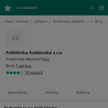
Hla
Co hledáte?
Hlavní Stránka
Zařízení
Praktrické Lékařství
Brno
Změna města
Poliklinika Kuklenská s.r.o.
Praktrické lékařství
Více
Brno
1 adresa
16 názorů
Specialisté
Adresy
Názory
Podívejte se na další kliniky