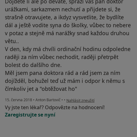
Dojdete li ale po deváté, spraží vás pan doktor
urážkami, sarkazmem nechutí a přijdete si, že
strašně otravujete, a ikdyz vysvetlite, že bydlíte
dál a ještě vodite syna do školky, vůbec to nebere
v potaz a stejně má narážky snad každou druhou
větu..
V den, kdy má chvíli ordinační hodinu odpoledne
raději za ním vůbec nechodit, raději přetrpět
bolest do dalšího dne.
Měl jsem pana doktora rád a rád jsem za ním
dojížděl, bohužel teď už mám i odpor k němu s
čímkoliv jet a "obtěžovat ho"
podle názoru uživatele Váš účet byl odst
15. června 2018
•
Anton Bartovič
•
•
Nahlásit zneužití
Vy jste ten lékař? Odpovězte na hodnocení!
Zaregistrujte se nyní