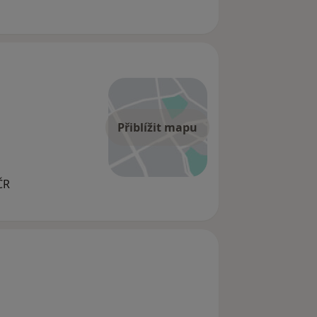
Přiblížit mapu
ČR