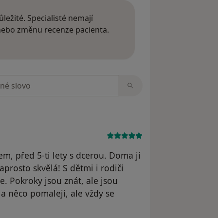
ležité. Specialisté nemají
 nebo změnu recenze pacienta.
 o názorech
zorech
, před 5-ti lety s dcerou. Doma jí
prosto skvělá! S dětmi i rodiči
. Pokroky jsou znát, ale jsou
 a něco pomaleji, ale vždy se