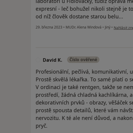
laboratoří u Fidlovačky, tudíž oprava m
expresní - leč bohužel nikoli stejně je 
od níž člověk dostane starou belu...
podle názoru
29. března 2023
•
MUDr. Alena Windová
•
Jiný
•
Nahlásit zne
David K.
Číslo ověřené
D
Profesionální, pečlivá, komunikativní,
Prostě skvělá lékařka. To samé platí o s
V ordinaci je také rentgen, takže se ne
prostředí, žádná chladná kachlíkárna, a
dekorativních prvků - obrazy, věšáček
prostě spousta detailů, které vám návš
nervozitu. K té ale není důvod, a nakon
pryč.