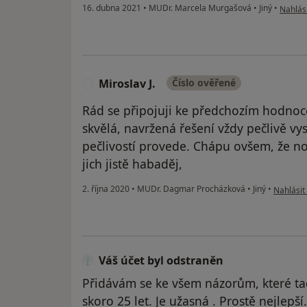
podle n
16. dubna 2021
•
MUDr. Marcela Murgašová
•
Jiný
•
Nahlási
Miroslav J.
Číslo ověřené
M
Rád se připojuji ke předchozím hodnoce
skvělá, navržená řešení vždy pečlivě vy
pečlivostí provede. Chápu ovšem, že n
jich jistě habaděj,
podle náz
2. října 2020
•
MUDr. Dagmar Procházková
•
Jiný
•
Nahlásit 
Váš účet byl odstraněn
Přidávám se ke všem názorům, které ta
skoro 25 let. Je užasná . Prostě nejlepší