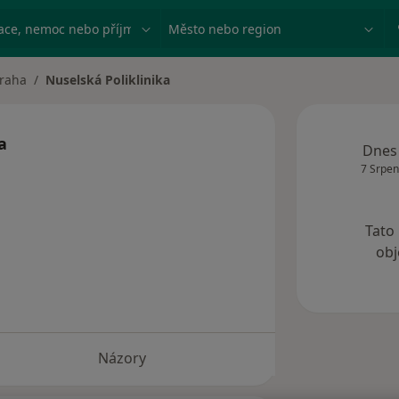
ace, nemoc nebo příjmení
Město nebo region
raha
Nuselská Poliklinika
 města
a
Dnes
7 Srpen
Tato
obj
Názory