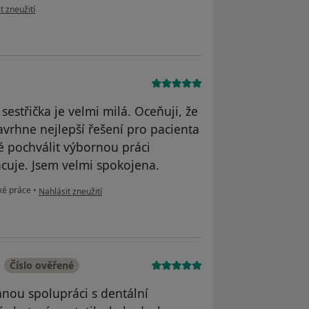
ázoru uživatele MU
t zneužití
sestřička je velmi milá. Oceňuji, že
avrhne nejlepší řešení pro pacienta
é pochválit výbornou práci
acuje. Jsem velmi spokojena.
podle názoru uživatele A.J.
ké práce
•
Nahlásit zneužití
Číslo ověřené
anou spolupráci s dentální