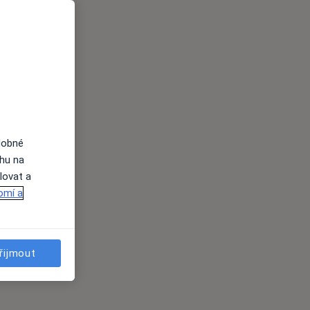
dobné
ahu na
lovat a
omí a
řijmout