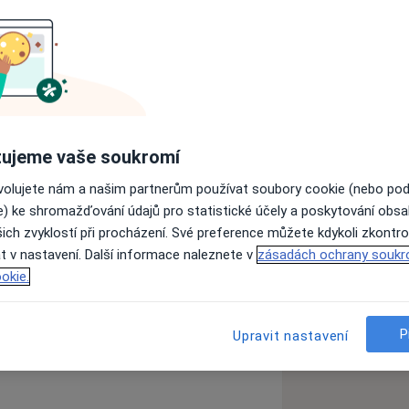
d
Gynekolog
sycholog
Oční lékař
ujeme vaše soukromí
Hledejte jinou specializaci
ovolujete nám a našim partnerům používat soubory cookie (nebo po
e) ke shromažďování údajů pro statistické účely a poskytování obs
Ověřte svou pojišťovnu
ich zvyklostí při procházení. Své preference můžete kdykoli zkontro
t v nastavení. Další informace naleznete v
zásadách ochrany soukr
okie.
P
Upravit nastavení