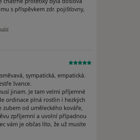
é chatrné protetiky byla doslova
tomu s příspěvkem zdr. pojišťovny,
 uživatele pacient P. Č. - dojíždím z Vraného n/V
užití
 usměvavá, sympatická, empatická.
estře Ivance.
musí jinam. Je tam velmi příjemné
le ordinace plná rostlin i hezkých
 se zubem od uměleckého kováře,
těvu zpříjemní a uvolní případnou
ec vám je občas líto, že už musíte