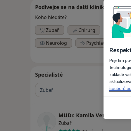
Podívejte se na další kliniky
Koho hledáte?
Zubař
Chirurg
Ortope
Neurolog
Psychiatr
P
Respekt
Přijetím p
technologi
Specialisté
základě vaš
aktualizova
souborů co
Zubař
MUDr. Kamila Vetišková
Zubař