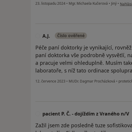
podle n
23. listopadu 2024
•
Mgr. Michaela Kučerová
•
Jiný
•
Nahlási
A.J.
Číslo ověřené
A
Péče paní doktorky je vynikající, rovněž 
paní doktorka vše podrobně vysvětlí, n
a pracuje velmi ohleduplně. Musím tak
laboratoře, s níž tato ordinace spolupr
12. července 2023
•
MUDr. Dagmar Procházková
•
protetic
pacient P. Č. - dojíždím z Vraného n/V
P
Zažil jsem zde posledně tuze sofistikov