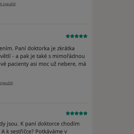
ázoru uživatele David K.
t zneužití
ním. Paní doktorka je zkrátka
světlí - a pak je také s mimořádnou
ové pacienty asi moc už nebere, má
oru uživatele Miroslav J.
zneužití
dy jsou. K paní doktorce chodím
. A k sestřičce? Potkáváme v