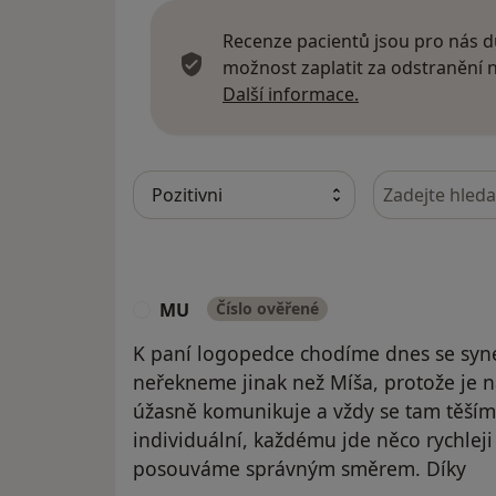
Recenze pacientů jsou pro nás dů
možnost zaplatit za odstranění
Další informace
Další informace.
Hledejte v ná
MU
Číslo ověřené
M
K paní logopedce chodíme dnes se synem
neřekneme jinak než Míša, protože je na
úžasně komunikuje a vždy se tam těšíme
individuální, každému jde něco rychleji
posouváme správným směrem. Díky