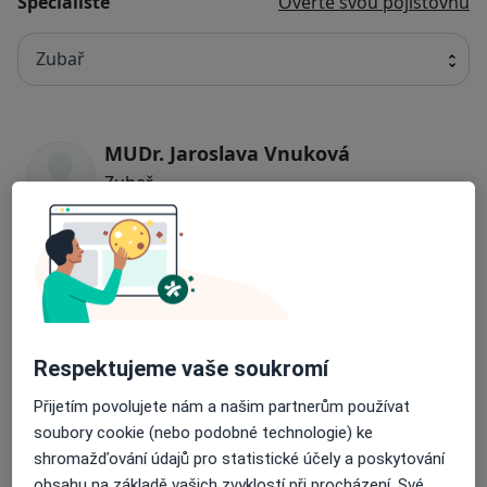
Specialisté
Ověřte svou pojišťovnu
Zubař
MUDr. Jaroslava Vnuková
Zubař
5 názorů
MUDr. Eva Bochníčková
Zubař
7 názorů
Respektujeme vaše soukromí
MUDr. Petr Lehár
Přijetím povolujete nám a našim partnerům používat
Zubař
soubory cookie (nebo podobné technologie) ke
shromažďování údajů pro statistické účely a poskytování
7 názorů
obsahu na základě vašich zvyklostí při procházení. Své