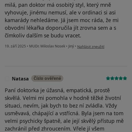
milá, pan doktor má osobitý styl, který mně
vyhovuje, jinému nemusí, ale v ordinaci si asi
kamarády nehledáme. Já jsem moc ráda, že mi
obvodní lékařka doporučila jít zrovna sem a s
čímkoliv dalším se budu vracet.
podle názoru uživatele V.Š.
19. září 2025
•
MUDr. Miloslav Nosek
•
Jiný
•
Nahlásit zneužití
Natasa
Číslo ověřené
N
Paní doktorka je úžasná, empatická, prostě
skvělá. Velmi mi pomohla v hodně těžké životní
situaci, nevím, jak bych to bez ní zvládla. Vždy
usměvavá, chápající a vstřícná. Byla jsem na tom
velmi psychicky špatně, ale její skvělý přístup mě
zachránil před zhroucením. Vřele jí všem