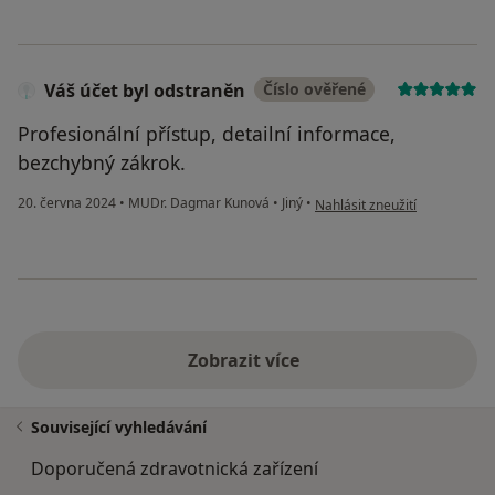
Váš účet byl odstraněn
Číslo ověřené
Profesionální přístup, detailní informace,
bezchybný zákrok.
podle názoru uživatele Váš ú
20. června 2024
•
MUDr. Dagmar Kunová
•
Jiný
•
Nahlásit zneužití
Zobrazit více
Související vyhledávání
Doporučená zdravotnická zařízení