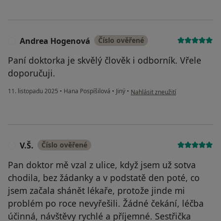
Andrea Hogenová
Číslo ověřené
A
Paní doktorka je skvělý člověk i odborník. Vřele
doporučuji.
podle názoru uživatele Andrea 
11. listopadu 2025
•
Hana Pospíšilová
•
Jiný
•
Nahlásit zneužití
V.Š.
Číslo ověřené
V
Pan doktor mě vzal z ulice, když jsem už sotva
chodila, bez žádanky a v podstatě den poté, co
jsem začala shánět lékaře, protože jinde mi
problém po roce nevyřešili. Žádné čekání, léčba
účinná, návštěvy rychlé a příjemné. Sestřička