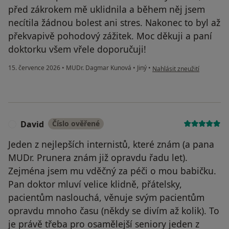
před zákrokem mě uklidnila a během něj jsem
necítila žádnou bolest ani stres. Nakonec to byl až
překvapivě pohodový zážitek. Moc děkuji a paní
doktorku všem vřele doporučuji!
podle názoru uživatele S.B.
15. července 2026
•
MUDr. Dagmar Kunová
•
Jiný
•
Nahlásit zneužití
David
Číslo ověřené
D
Jeden z nejlepších internistů, které znám (a pana
MUDr. Prunera znám již opravdu řadu let).
Zejména jsem mu vděčný za péči o mou babičku.
Pan doktor mluví velice klidně, přátelsky,
pacientům naslouchá, věnuje svým pacientům
opravdu mnoho času (někdy se divím až kolik). To
je právě třeba pro osamělejší seniory jeden z