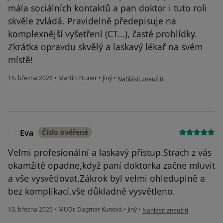
mála sociálních kontaktů a pan doktor i tuto roli
skvěle zvládá. Pravidelně předepisuje na
komplexnější vyšetření (CT...), časté prohlídky.
Zkrátka opravdu skvělý a laskavý lékař na svém
místě!
podle názoru uživatele David
15. března 2026
•
Martin Pruner
•
Jiný
•
Nahlásit zneužití
Eva
Číslo ověřené
E
Velmi profesionální a laskavý přístup.Strach z vás
okamžitě opadne,když paní doktorka začne mluvit
a vše vysvětlovat.Zákrok byl velmi ohleduplně a
bez komplikací,vše důkladně vysvětleno.
podle názoru uživatele Eva
13. března 2026
•
MUDr. Dagmar Kunová
•
Jiný
•
Nahlásit zneužití