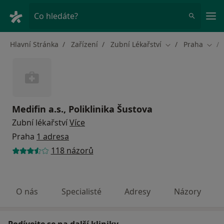
Hla
Co hledáte?
Hlavní Stránka
Zařízení
Zubní Lékařství
Praha
Změna města
Změn
Medifin a.s., Poliklinika Šustova
Zubní lékařství
Více
Praha
1 adresa
118 názorů
O nás
Specialisté
Adresy
Názory
Podívejte se na další kliniky