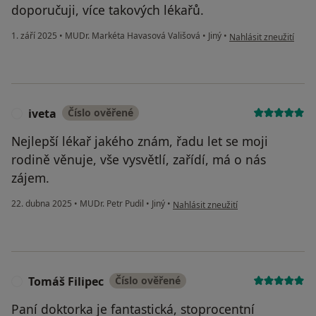
doporučuji, více takových lékařů.
podle názoru uživatel
1. září 2025
•
MUDr. Markéta Havasová Vališová
•
Jiný
•
Nahlásit zneužití
iveta
Číslo ověřené
I
Nejlepší lékař jakého znám, řadu let se moji
rodině věnuje, vše vysvětlí, zařídí, má o nás
zájem.
podle názoru uživatele iveta
22. dubna 2025
•
MUDr. Petr Pudil
•
Jiný
•
Nahlásit zneužití
Tomáš Filipec
Číslo ověřené
T
Paní doktorka je fantastická, stoprocentní