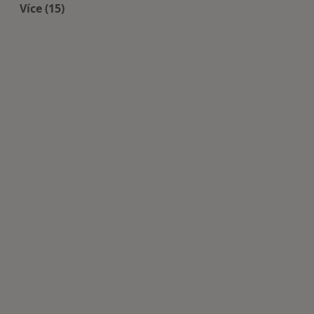
Více (15)
Více v kategorii: Nejčastěji léčené nemoci