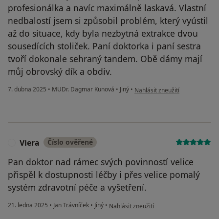
profesionálka a navíc maximálně laskavá. Vlastní
nedbalostí jsem si způsobil problém, který vyústil
až do situace, kdy byla nezbytná extrakce dvou
sousedících stoliček. Paní doktorka i paní sestra
tvoří dokonale sehraný tandem. Obě dámy mají
můj obrovský dík a obdiv.
podle názoru uživatele Tomáš F
7. dubna 2025
•
MUDr. Dagmar Kunová
•
Jiný
•
Nahlásit zneužití
Viera
Číslo ověřené
V
Pan doktor nad rámec svých povinností velice
přispěl k dostupnosti léčby i přes velice pomalý
systém zdravotní péče a vyšetření.
podle názoru uživatele Viera
21. ledna 2025
•
Jan Trávníček
•
Jiný
•
Nahlásit zneužití