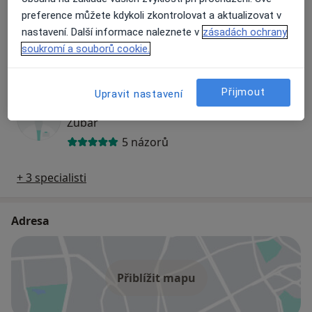
preference můžete kdykoli zkontrolovat a aktualizovat v
MUDr. Dagmar Kunová
nastavení. Další informace naleznete v
zásadách ochrany
Zubař
soukromí a souborů cookie.
20 názorů
Přijmout
Upravit nastavení
MUDr. Lucie Kuchtová
Zubař
5 názorů
+ 3 specialisti
Adresa
Přiblížit mapu