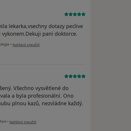
la lekarka,vsechny dotazy peclive
ed vykonem.Dekuji pani doktorce.
podle názoru uživatele Eva
ologie
•
Nahlásit zneužití
dšený. Všechno vysvětlené do
ala a byla profesionální. Ono
 hubu plnou kazů, nezvládne každý.
podle názoru uživatele Michal
ření
•
Nahlásit zneužití