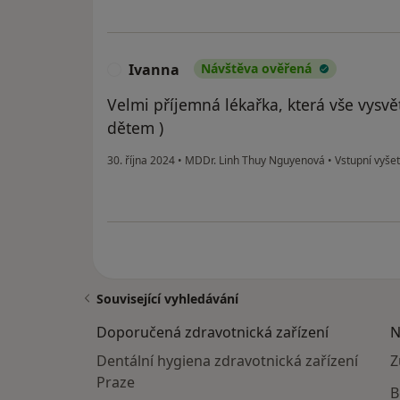
Ivanna
Návštěva ověřená
I
Velmi příjemná lékařka, která vše vysvětl
dětem )
30. října 2024
•
MDDr. Linh Thuy Nguyenová
•
Vstupní vyšetř
Související vyhledávání
Doporučená zdravotnická zařízení
N
Dentální hygiena zdravotnická zařízení
Z
Praze
B