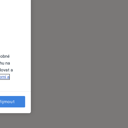
dobné
ahu na
lovat a
omí a
řijmout