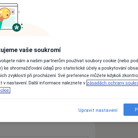
, ale nezapomínáme ani na zbývající
 že dokážeme ošetřit kompletně celou
e svém oboru Vám zajistíme tu
ujeme vaše soukromí
ovolujete nám a našim partnerům používat soubory cookie (nebo po
Zobrazit všechny
e) ke shromažďování údajů pro statistické účely a poskytování obs
ich zvyklostí při procházení. Své preference můžete kdykoli zkontro
t v nastavení. Další informace naleznete v
zásadách ochrany soukr
okie.
 více
P
Upravit nastavení