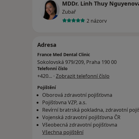
MDDr. Linh Thuy Nguyenov
Zubař
2 názory
Adresa
France Med Dental Clinic
Sokolovská 979/209, Praha 190 00
Telefonní číslo
+420
... ·
Zobrazit telefonní číslo
Pojištění
Oborová zdravotní pojišťovna
Pojišťovna VZP, a.s.
Revírní bratrská pokladna, zdravotní poj
Vojenská zdravotní pojišťovna ČR
Všeobecná zdravotní pojišťovna
Všechna pojištění