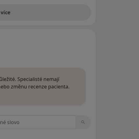
 více
ležité. Specialisté nemají
 nebo změnu recenze pacienta.
 o názorech
zorech