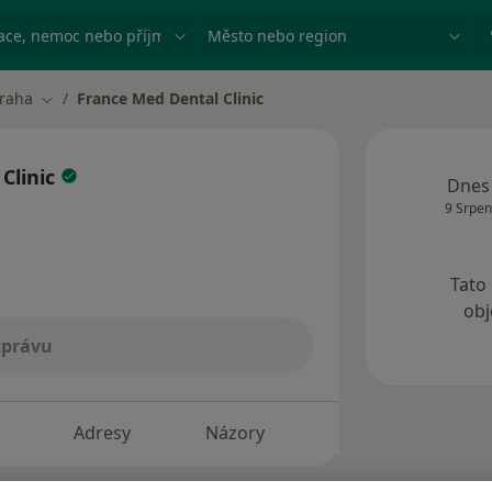
ace, nemoc nebo příjmení
Město nebo region
raha
France Med Dental Clinic
 města
Změna města
Clinic
Dnes
9 Srpen
Tato
obj
zprávu
Adresy
Názory