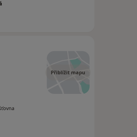
á
Přiblížit mapu
išťovna