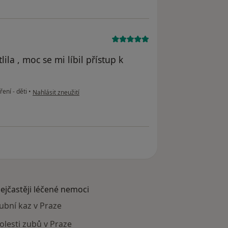
ila , moc se mi líbil přístup k
podle názoru uživatele Ivanna
ení - děti
•
Nahlásit zneužití
ejčastěji léčené nemoci
ubní kaz v Praze
olesti zubů v Praze