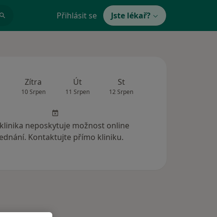
Přihlásit se
Jste lékař?
Zítra
Út
St
Čt
Pá
10 Srpen
11 Srpen
12 Srpen
13 Srpen
14 Srp
 klinika neposkytuje možnost online
ednání. Kontaktujte přímo kliniku.