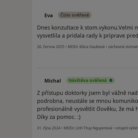
Eva
Číslo ověřené
E
Dnes konzultace k stom.vykonu.Velmi mi
vysvetlila a pridala rady k priprave pr
26. června 2025
•
MDDr. Klára Gaubová
•
záchovná stomat
Michal
Návštěva ověřená
M
Z přístupu doktorky jsem byl vážně na
podrobna, neustále se mnou komunikov
profesionálně vysvětlit člověku, že má
Díky za pomoc. :)
31. října 2024
•
MDDr. Linh Thuy Nguyenová
•
vstupní vyšet