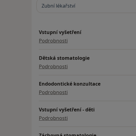
Zubní lékařství
Vstupní vyšetření
vstupní vyšetření
Podrobnosti
Dětská stomatologie
dětská stomatologie
Podrobnosti
Endodontické konzultace
endodontické konzultace
Podrobnosti
Vstupní vyšetření - děti
Vstupní vyšetření - děti
Podrobnosti
Záchovná stomatologie