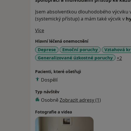
spolupráci a individuální přístup ke ka
Jsem absolventkou dlouhodobého výcviku 
(systemický přístup) a mám také výcvik v
hy
O mně
Více
Hlavní léčená onemocnění
Deprese
Emoční poruchy
Vztahová kr
a11
Generalizované úzkostné poruchy
+2
Pacienti, které ošetřuji
Dospělí
Typ návštěv
Osobně
Zobrazit adresy (1)
Fotografie a videa