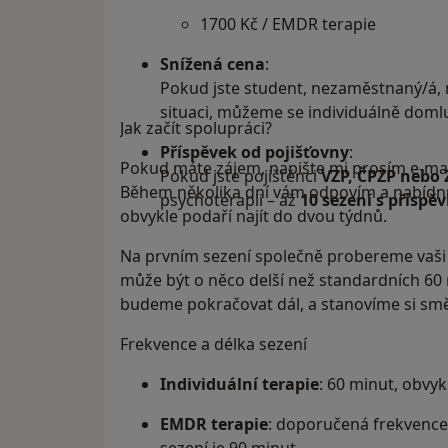
1700 Kč / EMDR terapie
Snížená cena
:
Pokud jste student, nezaměstnaný/á, 
situaci, můžeme se individuálně domlu
Jak začít spolupráci?
Příspěvek od pojišťovny
:
Pokud máte zájem, napište mi prosím e-ma
Pokud jste pojištěnci
VZP, ČPZP nebo
Během několika dní vám odpovím a nabídnu
psychoterapii – až
10 sezení s příspě
obvykle podaří najít do dvou týdnů.
Na prvním sezení společně probereme vaši s
může být o něco delší než standardních 60 m
budeme pokračovat dál, a stanovíme si smě
Frekvence a délka sezení
Individuální terapie
: 60 minut, obvyk
EMDR terapie
: doporučená frekvence 