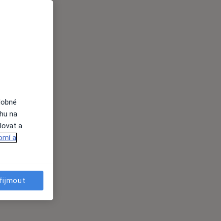
dobné
ahu na
lovat a
omí a
řijmout