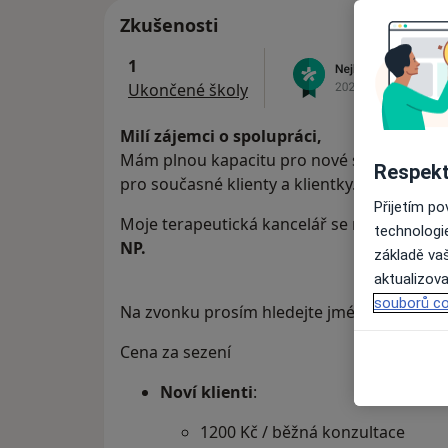
Zkušenosti
1
Ukončené školy
Milí zájemci o spolupráci,
Mám plnou kapacitu pro nové spolupráce. V
Respekt
pro současné klienty a klientky.
Přijetím p
Moje terapeutická kancelář se nachází v c
technologi
NP.
základě vaš
aktualizova
souborů co
Na zvonku prosím hledejte jméno
Zuzana 
Cena za sezení
Noví klienti
:
1200 Kč / běžná konzultace