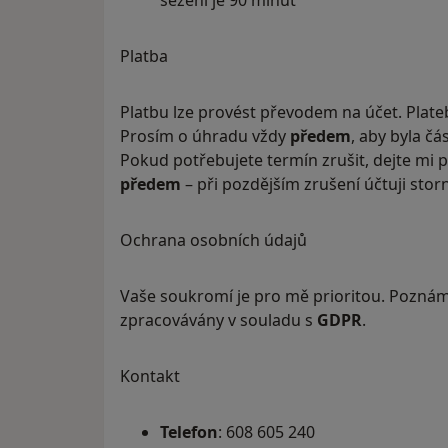
sezení je 90 minut
Platba
Platbu lze provést převodem na účet. Plate
Prosím o úhradu vždy
předem
, aby byla čá
Pokud potřebujete termín zrušit, dejte mi
předem
– při pozdějším zrušení účtuji stor
Ochrana osobních údajů
Vaše soukromí je pro mě prioritou. Poznám
zpracovávány v souladu s
GDPR
.
Kontakt
Telefon
: 608 605 240