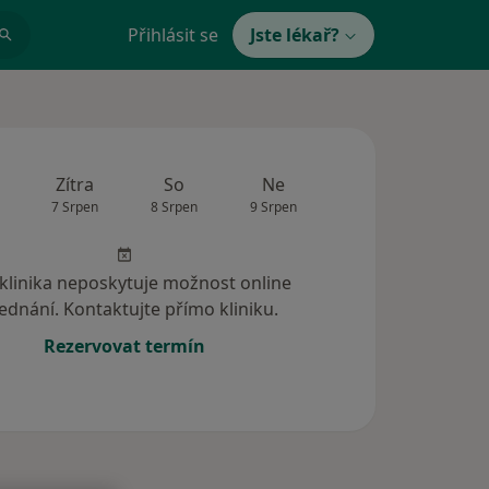
Přihlásit se
Jste lékař?
Zítra
So
Ne
Po
Út
7 Srpen
8 Srpen
9 Srpen
10 Srpen
11 Srp
 klinika neposkytuje možnost online
ednání. Kontaktujte přímo kliniku.
Rezervovat termín