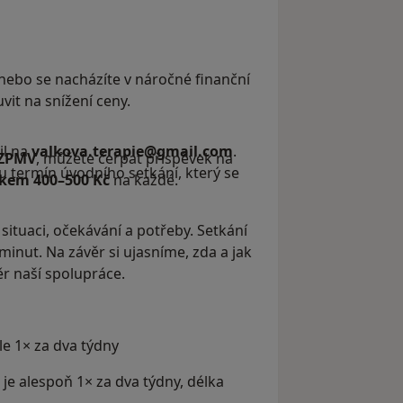
nebo se nacházíte v náročné finanční
vit na snížení ceny.
il na
valkova.terapie@gmail.com
.
 ZPMV
, můžete čerpat příspěvek na
 termín úvodního setkání, který se
vkem 400–500 Kč
na každé.
ituaci, očekávání a potřeby. Setkání
inut. Na závěr si ujasníme, zda a jak
r naší spolupráce.
le 1× za dva týdny
je alespoň 1× za dva týdny, délka