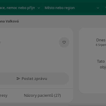
ace, nemoc nebo příjmení
Město nebo region
ana Vaľková
ěsta
Dnes
á
6 Srpen
pecializacích
Tato
obj
Poslat zprávu
resy
Názory pacientů (27)