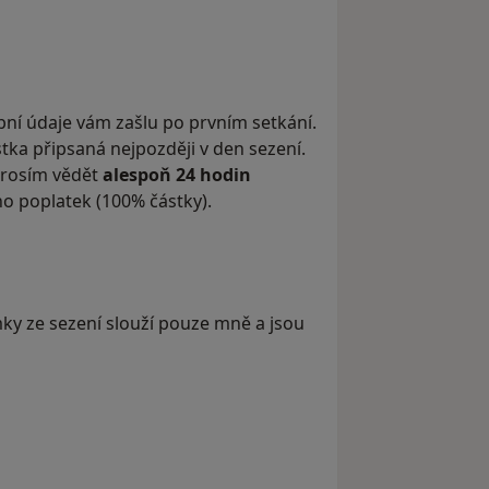
bní údaje vám zašlu po prvním setkání.
stka připsaná nejpozději v den sezení.
 prosím vědět
alespoň 24 hodin
no poplatek (100% částky).
ky ze sezení slouží pouze mně a jsou