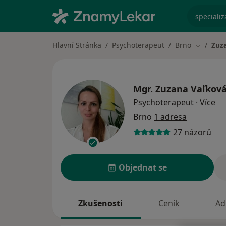
specializ
Hlavní Stránka
Psychoterapeut
Brno
Zuz
Změna m
Mgr.
Zuzana Vaľkov
o s
Psychoterapeut
·
Více
Brno
1 adresa
27 názorů
Objednat se
Zkušenosti
Ceník
Ad