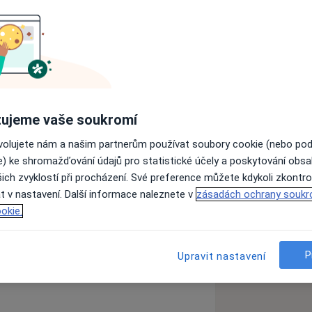
olné termíny v kalendáři jsou určeny
ujeme vaše soukromí
ovolujete nám a našim partnerům používat soubory cookie (nebo po
entru Brna na adrese
Jezuitská 7/3
ve
2.
e) ke shromažďování údajů pro statistické účely a poskytování obs
ich zvyklostí při procházení. Své preference můžete kdykoli zkontro
t v nastavení. Další informace naleznete v
zásadách ochrany soukr
okie.
Vaľková
.
P
Upravit nastavení