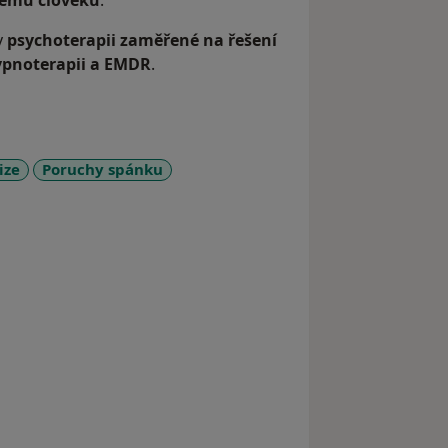
ždému člověku
.
v
psychoterapii zaměřené na řešení
pnoterapii a EMDR
.
ize
Poruchy spánku
y_sr_more_diseases