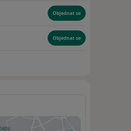
Objednat se
Objednat se
 mapu
 otevře v nové záložce