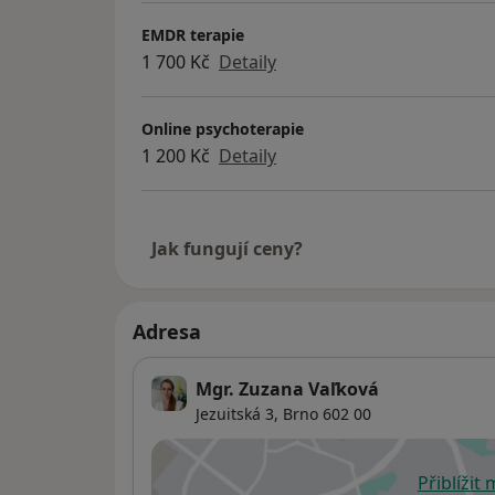
EMDR terapie
1 700 Kč
Detaily
Online psychoterapie
1 200 Kč
Detaily
Jak fungují ceny?
Adresa
Mgr. Zuzana Vaľková
Jezuitská 3,
Brno
602 00
Přiblížit
se