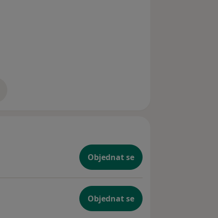
zkušenostech
Objednat se
Objednat se