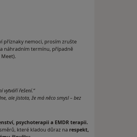
ví příznaky nemoci, prosím zrušte
na náhradním termínu, případně
 Meet).
 vytváří řešení.“
e, ale jistota, že má něco smysl – bez
nství, psychoterapii a EMDR terapii.
směrů, které kladou důraz na
respekt,