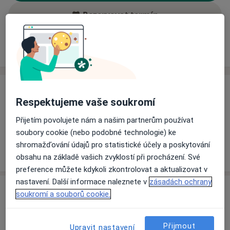
Rezervovat termín
Ceník
Adresy
Názory pacientů (3)
Ceník
Respektujeme vaše soukromí
Informace o službách a cenách nejsou k dispozici
Přijetím povolujete nám a našim partnerům používat
Tento specialista ještě nepřidával žádné informace o
soubory cookie (nebo podobné technologie) ke
svých službách.
shromažďování údajů pro statistické účely a poskytování
obsahu na základě vašich zvyklostí při procházení. Své
preference můžete kdykoli zkontrolovat a aktualizovat v
nastavení. Další informace naleznete v
zásadách ochrany
Adresa
soukromí a souborů cookie.
Sam. ord. PL - stomatologa
Přijmout
č.d. 182,
Bystřec 56154
Upravit nastavení