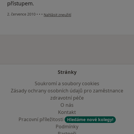
přístupem.
podle názoru uživatele Pacient
2. července 2010
•
•
•
Nahlásit zneužití
Stránky
Soukromí a soubory cookies
Zásady ochrany osobních údajů pro zaměstnance
zdravotní péče
O nás
Kontakt
Pracovní příležitosti
Hledáme nové kolegy!
Podmínky
Partneři