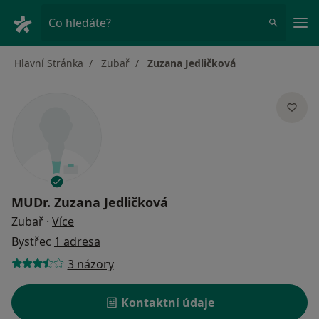
Hla
Co hledáte?
Hlavní Stránka
Zubař
Zuzana Jedličková
MUDr.
Zuzana Jedličková
o specializacích
Zubař
·
Více
Bystřec
1 adresa
3 názory
Kontaktní údaje