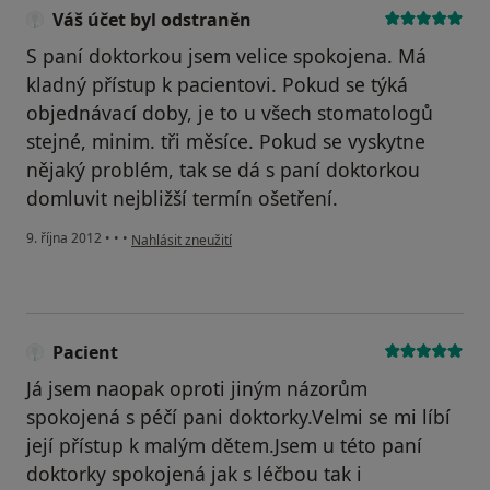
Váš účet byl odstraněn
S paní doktorkou jsem velice spokojena. Má
kladný přístup k pacientovi. Pokud se týká
objednávací doby, je to u všech stomatologů
stejné, minim. tři měsíce. Pokud se vyskytne
nějaký problém, tak se dá s paní doktorkou
domluvit nejbližší termín ošetření.
podle názoru uživatele Váš účet byl odstraněn
9. října 2012
•
•
•
Nahlásit zneužití
Pacient
Já jsem naopak oproti jiným názorům
spokojená s péčí pani doktorky.Velmi se mi líbí
její přístup k malým dětem.Jsem u této paní
doktorky spokojená jak s léčbou tak i