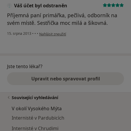
Váš účet byl odstraněn
Příjemná paní primářka, pečlivá, odborník na
svém místě. Sestřička moc milá a šikovná.
podle názoru uživatele Váš účet byl odstraněn
15. srpna 2013
•
•
•
Nahlásit zneužití
Jste tento lékař?
Upravit nebo spravovat profil
Související vyhledávání
V okolí Vysokého Mýta
Internisté v Pardubicích
Internisté v Chrudimi