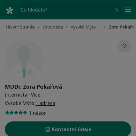
Hla
Co hledáte?
Hlavní Stránka
Internista
Vysoké Mýto
Zora Pekařo
Změna města
MUDr.
Zora Pekařová
o specializacích
Internista
·
Více
Vysoké Mýto
1 adresa
1 názor
Kontaktní údaje