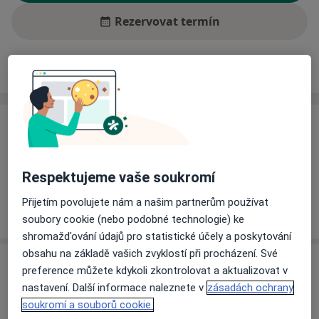
Rezervovat termín
Ceník
Adresy
Názory pacientů (1)
Ceník
Informace o službách a cenách nejsou k dispozici
Tento specialista ještě nepřidával žádné informace o
Respektujeme vaše soukromí
svých službách.
Přijetím povolujete nám a našim partnerům používat
soubory cookie (nebo podobné technologie) ke
shromažďování údajů pro statistické účely a poskytování
obsahu na základě vašich zvyklostí při procházení. Své
Adresa
preference můžete kdykoli zkontrolovat a aktualizovat v
nastavení. Další informace naleznete v
zásadách ochrany
Vysokomýtská nemocnice
soukromí a souborů cookie.
Hradecká 167,
Vysoké Mýto
566 23