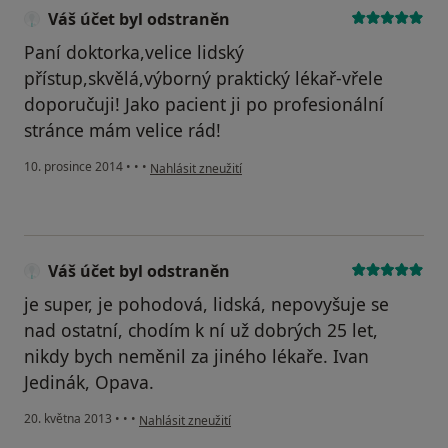
Váš účet byl odstraněn
Paní doktorka,velice lidský
přístup,skvělá,výborný praktický lékař-vřele
doporučuji! Jako pacient ji po profesionální
stránce mám velice rád!
podle názoru uživatele Váš účet byl odstraněn
10. prosince 2014
•
•
•
Nahlásit zneužití
Váš účet byl odstraněn
je super, je pohodová, lidská, nepovyšuje se
nad ostatní, chodím k ní už dobrých 25 let,
nikdy bych neměnil za jiného lékaře. Ivan
Jedinák, Opava.
podle názoru uživatele Váš účet byl odstraněn
20. května 2013
•
•
•
Nahlásit zneužití