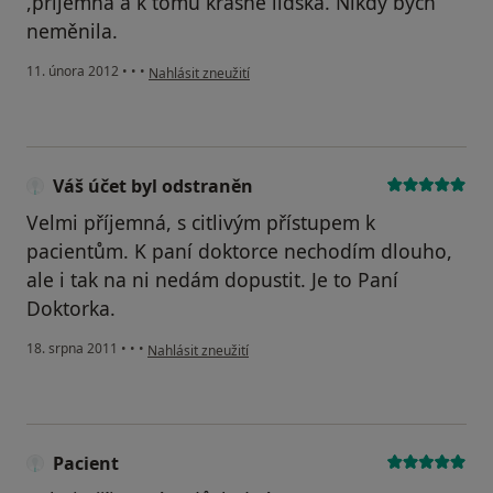
,příjemná a k tomu krásně lidská. Nikdy bych
neměnila.
podle názoru uživatele Váš účet byl odstraněn
11. února 2012
•
•
•
Nahlásit zneužití
Váš účet byl odstraněn
Velmi příjemná, s citlivým přístupem k
pacientům. K paní doktorce nechodím dlouho,
ale i tak na ni nedám dopustit. Je to Paní
Doktorka.
podle názoru uživatele Váš účet byl odstraněn
18. srpna 2011
•
•
•
Nahlásit zneužití
Pacient