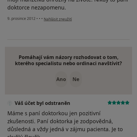
doktorce nezapomenu.
podle názoru uživatele Váš účet byl odstraněn
9. prosince 2012
•
•
•
Nahlásit zneužití
Pomáhají vám názory rozhodovat o tom,
kterého specialistu nebo ordinaci navštívit?
Ano
Ne
Váš účet byl odstraněn
Máme s paní doktorkou jen pozitivní
zkušenosti. Paní doktorka je zodpovědná,
důsledná a vždy jedná v zájmu pacienta. Je to