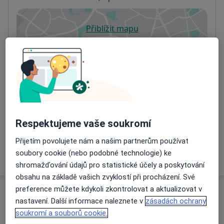
Přiblížit mapu
se otevře v nové záložce
Dostupnost
Na této adrese online kalendář není aktivní
Co mám v takové situaci udělat?
Způsoby platby (soukromé návštěvy)
Na teto adrese lékař přijímá pacienty na pojišťovnu
Respektujeme vaše soukromí
Detaily
Přijetím povolujete nám a našim partnerům používat
soubory cookie (nebo podobné technologie) ke
Více
o adrese
shromažďování údajů pro statistické účely a poskytování
obsahu na základě vašich zvyklostí při procházení. Své
preference můžete kdykoli zkontrolovat a aktualizovat v
Názory
nastavení. Další informace naleznete v
zásadách ochrany
soukromí a souborů cookie.
Přidejte svůj názor