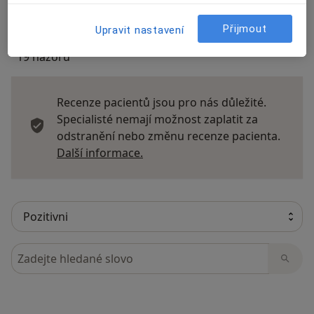
Přijmout
Upravit nastavení
19 názorů
Recenze pacientů jsou pro nás důležité.
Specialisté nemají možnost zaplatit za
odstranění nebo změnu recenze pacienta.
Další informace o názorech
Další informace.
Hledejte v názorech