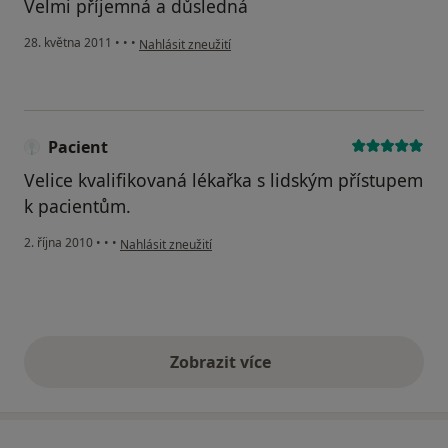
Velmi příjemná a důsledná
podle názoru uživatele Pacient
28. května 2011
•
•
•
Nahlásit zneužití
Pacient
Velice kvalifikovaná lékařka s lidským přístupem
k pacientům.
podle názoru uživatele Pacient
2. října 2010
•
•
•
Nahlásit zneužití
Zobrazit více
výše uvedené názory