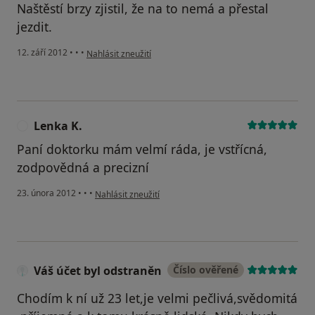
Naštěstí brzy zjistil, že na to nemá a přestal
jezdit.
podle názoru uživatele Váš účet byl odstraněn
12. září 2012
•
•
•
Nahlásit zneužití
Lenka K.
L
Paní doktorku mám velmí ráda, je vstřícná,
zodpovědná a precizní
podle názoru uživatele Lenka K.
23. února 2012
•
•
•
Nahlásit zneužití
Váš účet byl odstraněn
Číslo ověřené
Chodím k ní už 23 let,je velmi pečlivá,svědomitá