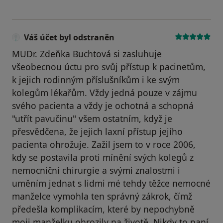
Váš účet byl odstraněn
MUDr. Zdeňka Buchtová si zasluhuje
všeobecnou úctu pro svůj přístup k pacinetům,
k jejich rodinným příslušníkům i ke svým
kolegům lékařům. Vždy jedná pouze v zájmu
svého pacienta a vždy je ochotná a schopná
"utřít pavučinu" všem ostatním, když je
přesvědčena, že jejich laxní přístup jejího
pacienta ohrožuje. Zažil jsem to v roce 2006,
kdy se postavila proti mínění svých kolegů z
nemocniční chirurgie a svými znalostmi i
uměním jednat s lidmi mé tehdy těžce nemocné
manželce vymohla ten správný zákrok, čímž
předešla komplikacím, které by nepochybně
moji manželku ohrozily na životě. Nikdy to paní