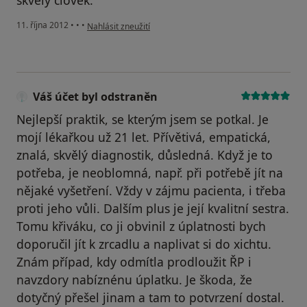
skvělý člověk.
podle názoru uživatele Váš účet byl odstraněn
11. října 2012
•
•
•
Nahlásit zneužití
Váš účet byl odstraněn
Nejlepší praktik, se kterým jsem se potkal. Je
mojí lékařkou už 21 let. Přívětivá, empatická,
znalá, skvělý diagnostik, důsledná. Když je to
potřeba, je neoblomná, např. při potřebě jít na
nějaké vyšetření. Vždy v zájmu pacienta, i třeba
proti jeho vůli. Dalším plus je její kvalitní sestra.
Tomu křiváku, co ji obvinil z úplatnosti bych
doporučil jít k zrcadlu a naplivat si do xichtu.
Znám případ, kdy odmítla prodloužit ŘP i
navzdory nabíznénu úplatku. Je škoda, že
dotyčný přešel jinam a tam to potvrzení dostal.