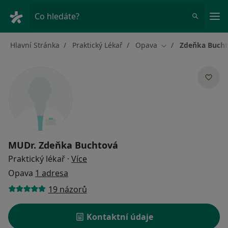
Hla
Co hledáte?
Hlavní Stránka
Praktický Lékař
Opava
Zdeňka Buch
Změna města
MUDr.
Zdeňka Buchtová
o specializacích
Praktický lékař
·
Více
Opava
1 adresa
19 názorů
Kontaktní údaje