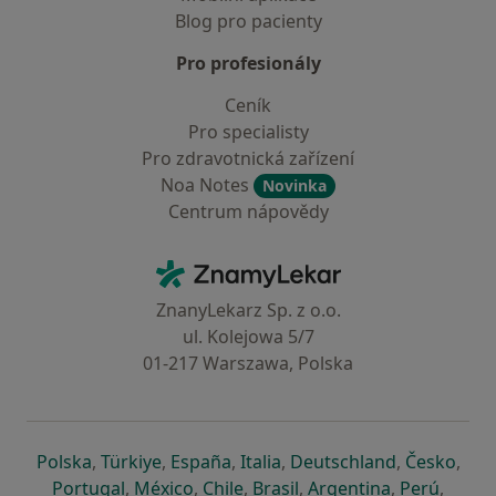
Blog pro pacienty
Pro profesionály
Ceník
Pro specialisty
Pro zdravotnická zařízení
Noa Notes
Novinka
Centrum nápovědy
Kontakt
ZnamyLekar - Hlavní stránka
ZnanyLekarz Sp. z o.o.
ul. Kolejowa 5/7
01-217 Warszawa, Polska
se otevře v nové záložce
se otevře v nové záložce
se otevře v nové záložce
se otevře v nové záložce
se otevře v 
se o
Polska
,
Türkiye
,
España
,
Italia
,
Deutschland
,
Česko
,
se otevře v nové záložce
se otevře v nové záložce
se otevře v nové záložce
se otevře v nové záložc
se otevře v 
se ote
Portugal
,
México
,
Chile
,
Brasil
,
Argentina
,
Perú
,