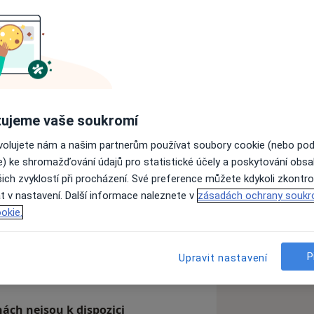
 - 2001 Chirurgické odd. Nemocnice
ochotín, 2002 - 2005 Chirurgické odd.
soukromá chirurgická ambulance,
a chirurgickém odd. Specializuji se
oroidy, praskliny apod.), na chirurgii
ujeme vaše soukromí
prstů apod.), operace v režimu
ovolujete nám a našim partnerům používat soubory cookie (nebo po
vé žíly apod.).
e) ke shromažďování údajů pro statistické účely a poskytování obs
_sr_more_diseases
ich zvyklostí při procházení. Své preference můžete kdykoli zkontro
t v nastavení. Další informace naleznete v
zásadách ochrany soukr
okie.
zkušenostech
P
Upravit nastavení
ách nejsou k dispozici