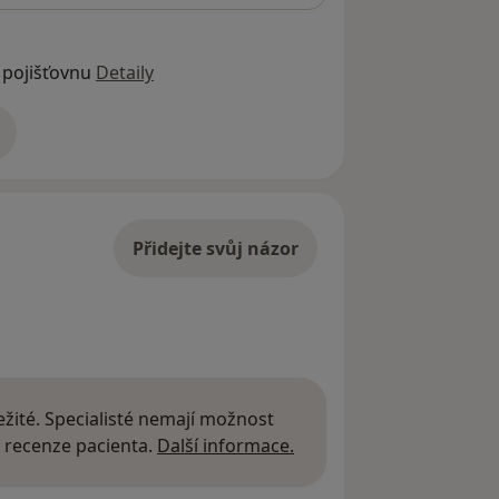
 pojišťovnu
Detaily
adrese
Přidejte svůj názor
žité. Specialisté nemají možnost
Další informace o názor
 recenze pacienta.
Další informace.