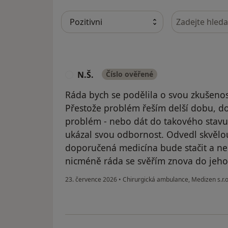
Hledejte v ná
N.Š.
Číslo ověřené
N
Ráda bych se podělila o svou zkušen
Přestože problém řeším delší dobu, dok
problém - nebo dát do takového stavu
ukázal svou odbornost. Odvedl skvělou 
doporučená medicína bude stačit a ne
nicméně ráda se svěřím znova do jeho 
23. července 2026
•
Chirurgická ambulance, Medizen s.r.