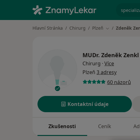
specializ
Hlavní Stránka
Chirurg
Plzeň
Zdeněk Ze
Změna města
MUDr.
Zdeněk Zenkl
o specializ
Chirurg
·
Více
Plzeň
3 adresy
60 názorů
Kontaktní údaje
Zkušenosti
Ceník
Ad