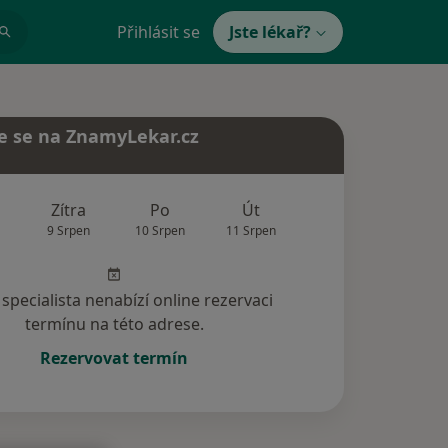
Přihlásit se
Jste lékař?
e se na ZnamyLekar.cz
Zítra
Po
Út
St
Čt
9 Srpen
10 Srpen
11 Srpen
12 Srpen
13 Srp
specialista nenabízí online rezervaci
termínu na této adrese.
Rezervovat termín