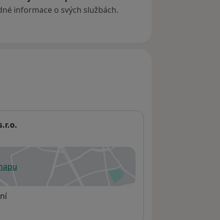
ádné informace o svých službách.
.r.o.
 mapu
 otevře v nové záložce
ní