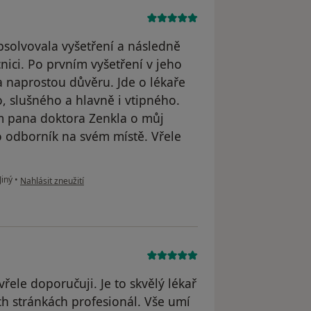
solvovala vyšetření a následně
ici. Po prvním vyšetření v jeho
la naprostou důvěru. Jde o lékaře
, slušného a hlavně i vtipného.
m pana doktora Zenkla o můj
o odborník na svém místě. Vřele
podle názoru uživatele Pavla
Jiný
•
Nahlásit zneužití
ele doporučuji. Je to skvělý lékař
ch stránkách profesionál. Vše umí