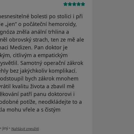
nesitelné bolesti po stolici i při
jde „jen“ o počáteční hemoroidy,
gnóza zněla anální trhlina a
ěl obrovský strach, ten ze mě ale
naci Medizen. Pan doktor je
ským, citlivým a empatickým
vysvětlil. Samotný operační zákrok
ly bez jakýchkoliv komplikací.
podstoupil bych zákrok mnohem
átil kvalitu života a zbavil mě
kování patří panu doktorovi i
dobné potíže, neodkládejte to a
kla mohu vřele a s čistým
podle názoru uživatele JP
•
Jiný
•
Nahlásit zneužití