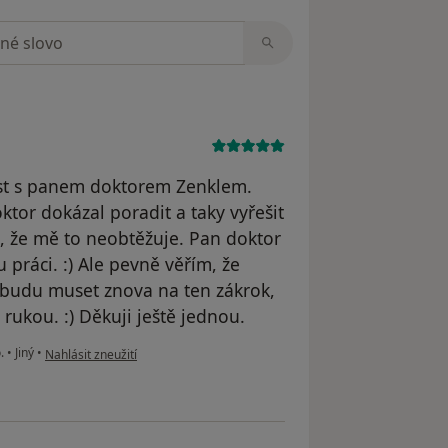
zorech
ost s panem doktorem Zenklem.
tor dokázal poradit a taky vyřešit
, že mě to neobtěžuje. Pan doktor
práci. :) Ale pevně věřím, že
budu muset znova na ten zákrok,
rukou. :) Děkuji ještě jednou.
podle názoru uživatele N.Š.
o.
•
Jiný
•
Nahlásit zneužití