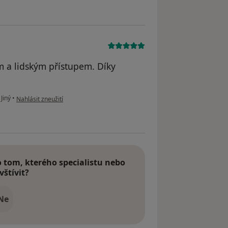
m a lidským přístupem. Díky
podle názoru uživatele JŠ
Jiný
•
Nahlásit zneužití
tom, kterého specialistu nebo
vštívit?
Ne