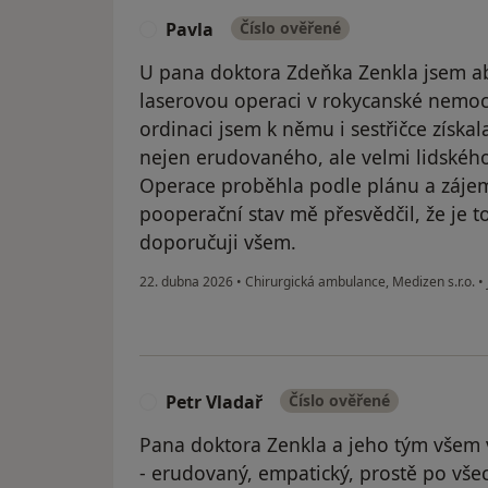
Pavla
Číslo ověřené
P
U pana doktora Zdeňka Zenkla jsem ab
laserovou operaci v rokycanské nemocn
ordinaci jsem k němu i sestřičce získa
nejen erudovaného, ale velmi lidského
Operace proběhla podle plánu a záje
pooperační stav mě přesvědčil, že je t
doporučuji všem.
22. dubna 2026
•
Chirurgická ambulance, Medizen s.r.o.
•
Petr Vladař
Číslo ověřené
P
Pana doktora Zenkla a jeho tým všem vř
- erudovaný, empatický, prostě po vše