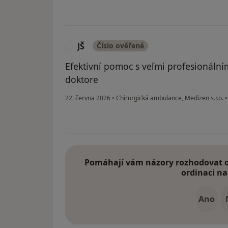
JŠ
Číslo ověřené
J
Efektivní pomoc s veľmi profesionální
doktore
22. června 2026
•
Chirurgická ambulance, Medizen s.r.o.
•
Pomáhají vám názory rozhodovat o 
ordinaci na
Ano