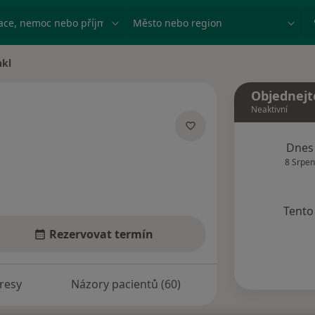
ace, nemoc nebo příjmení
Město nebo region
nkl
Objednejt
Neaktivní
acích
Dnes
8 Srpen
Tento 
Rezervovat termín
resy
Názory pacientů (60)