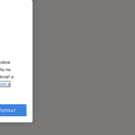
dobné
ahu na
lovat a
omí a
řijmout