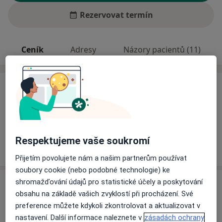
Rezervovat termín
Ceník
Adresy
Názory pacientů (11)
Ceník
Informace o službách a cenách nejsou k dispozici
Tento specialista ještě nepřidával žádné informace o
svých službách.
Respektujeme vaše soukromí
Přijetím povolujete nám a našim partnerům používat
soubory cookie (nebo podobné technologie) ke
shromažďování údajů pro statistické účely a poskytování
Adresa
obsahu na základě vašich zvyklostí při procházení. Své
preference můžete kdykoli zkontrolovat a aktualizovat v
Soukromá stomatologická ordinace
nastavení. Další informace naleznete v
zásadách ochrany
Jiráskova 629,
Roztoky
25263