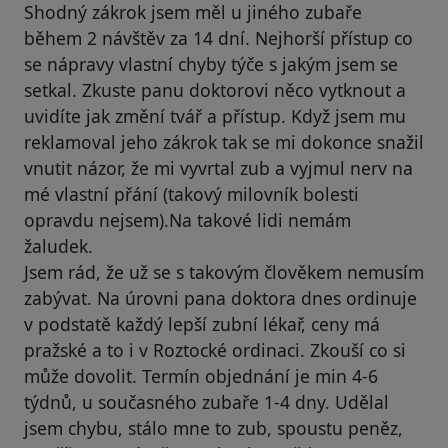
Shodný zákrok jsem měl u jiného zubaře
během 2 návštěv za 14 dní. Nejhorší přístup co
se nápravy vlastní chyby týče s jakým jsem se
setkal. Zkuste panu doktorovi něco vytknout a
uvidíte jak změní tvář a přístup. Když jsem mu
reklamoval jeho zákrok tak se mi dokonce snažil
vnutit názor, že mi vyvrtal zub a vyjmul nerv na
mé vlastní přání (takový milovník bolesti
opravdu nejsem).Na takové lidi nemám
žaludek.
Jsem rád, že už se s takovým člověkem nemusím
zabývat. Na úrovni pana doktora dnes ordinuje
v podstatě každý lepší zubní lékař, ceny má
pražské a to i v Roztocké ordinaci. Zkouší co si
může dovolit. Termín objednání je min 4-6
týdnů, u současného zubaře 1-4 dny. Udělal
jsem chybu, stálo mne to zub, spoustu peněz,