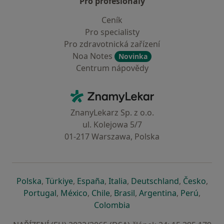
Pro profesionály
Ceník
Pro specialisty
Pro zdravotnická zařízení
Noa Notes
Novinka
Centrum nápovědy
Kontakt
ZnamyLekar - Hlavní stránka
ZnanyLekarz Sp. z o.o.
ul. Kolejowa 5/7
01-217 Warszawa, Polska
se otevře v nové záložce
se otevře v nové záložce
se otevře v nové záložce
se otevře v nové záložce
se otevře v 
se o
Polska
,
Türkiye
,
España
,
Italia
,
Deutschland
,
Česko
,
se otevře v nové záložce
se otevře v nové záložce
se otevře v nové záložce
se otevře v nové záložc
se otevře v 
se ote
Portugal
,
México
,
Chile
,
Brasil
,
Argentina
,
Perú
,
se otevře v nové záložce
Colombia