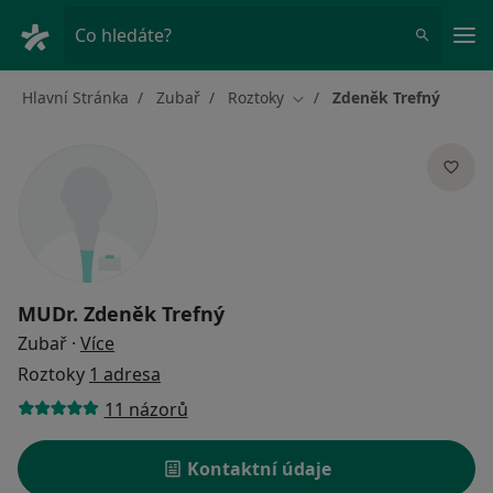
Hla
Co hledáte?
Hlavní Stránka
Zubař
Roztoky
Zdeněk Trefný
Změna města
MUDr.
Zdeněk Trefný
o specializacích
Zubař
·
Více
Roztoky
1 adresa
11 názorů
Kontaktní údaje