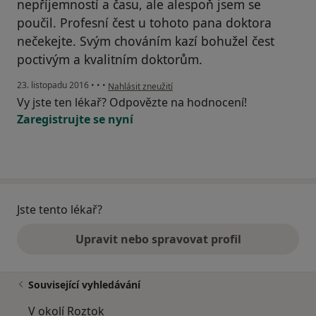
nepříjemností a času, ale alespoň jsem se
poučil. Profesní čest u tohoto pana doktora
nečekejte. Svým chováním kazí bohužel čest
poctivým a kvalitním doktorům.
podle názoru uživatele Váš účet byl odstraněn
23. listopadu 2016
•
•
•
Nahlásit zneužití
Vy jste ten lékař? Odpovězte na hodnocení!
Zaregistrujte se nyní
Jste tento lékař?
Upravit nebo spravovat profil
Související vyhledávání
V okolí Roztok