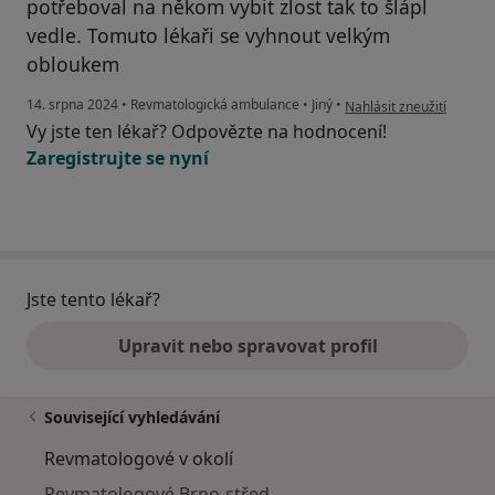
potřeboval na někom vybit zlost tak to šlápl
vedle. Tomuto lékaři se vyhnout velkým
obloukem
podle názoru uživatele L.
14. srpna 2024
•
Revmatologická ambulance
•
Jiný
•
Nahlásit zneužití
Vy jste ten lékař? Odpovězte na hodnocení!
Zaregistrujte se nyní
Jste tento lékař?
Upravit nebo spravovat profil
Související vyhledávání
Revmatologové v okolí
Revmatologové Brno-střed