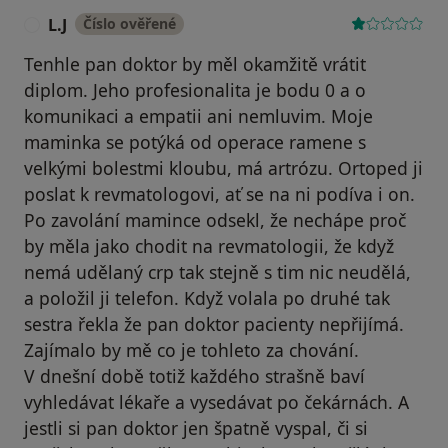
L.J
Číslo ověřené
L
Tenhle pan doktor by měl okamžitě vrátit
diplom. Jeho profesionalita je bodu 0 a o
komunikaci a empatii ani nemluvim. Moje
maminka se potýká od operace ramene s
velkými bolestmi kloubu, má artrózu. Ortoped ji
poslat k revmatologovi, ať se na ni podíva i on.
Po zavolání mamince odsekl, že nechápe proč
by měla jako chodit na revmatologii, že když
nemá udělaný crp tak stejně s tim nic neudělá,
a položil ji telefon. Když volala po druhé tak
sestra řekla že pan doktor pacienty nepřijímá.
Zajímalo by mě co je tohleto za chování.
V dnešní době totiž každého strašně baví
vyhledávat lékaře a vysedávat po čekárnách. A
jestli si pan doktor jen špatně vyspal, či si