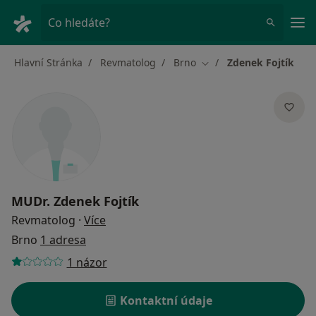
Hla
Co hledáte?
Hlavní Stránka
Revmatolog
Brno
Zdenek Fojtík
Změna města
MUDr.
Zdenek Fojtík
o specializacích
Revmatolog
·
Více
Brno
1 adresa
1 názor
Kontaktní údaje