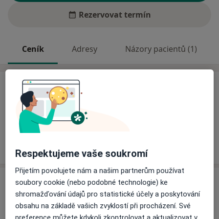
Rezervovat termín
Ceník
Adresy
Názory pacientů (1)
Ceník
Informace o službách a cenách nejsou k dispozici
Tento specialista ještě nepřidával žádné informace o
svých službách.
Respektujeme vaše soukromí
Přijetím povolujete nám a našim partnerům používat
Adresa
soubory cookie (nebo podobné technologie) ke
shromažďování údajů pro statistické účely a poskytování
Revmatologická ambulance
obsahu na základě vašich zvyklostí při procházení. Své
Jihlavská 20,
Brno
preference můžete kdykoli zkontrolovat a aktualizovat v