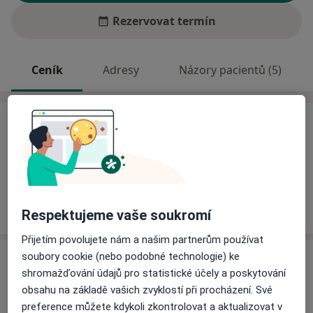
Rezervovat termín
Ceník
Adresy
Názory pacientů (5)
Ceník
Informace o službách a cenách nejsou k dispozici
Tento specialista ještě nepřidával žádné informace o
svých službách.
Respektujeme vaše soukromí
Přijetím povolujete nám a našim partnerům používat
soubory cookie (nebo podobné technologie) ke
Adresa
shromažďování údajů pro statistické účely a poskytování
obsahu na základě vašich zvyklostí při procházení. Své
Praktická lékařka pro děti a dorost
preference můžete kdykoli zkontrolovat a aktualizovat v
Kristenova 9,
Brno
62400