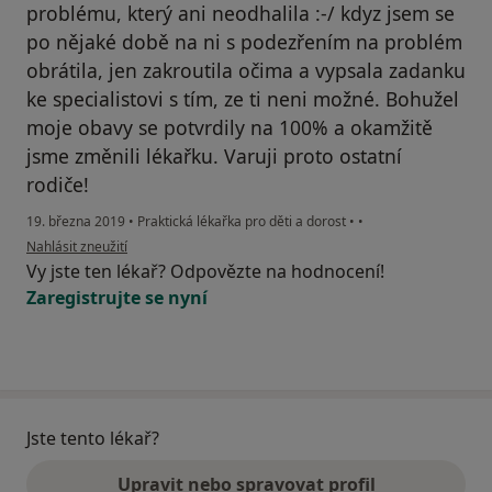
problému, který ani neodhalila :-/ kdyz jsem se
po nějaké době na ni s podezřením na problém
obrátila, jen zakroutila očima a vypsala zadanku
ke specialistovi s tím, ze ti neni možné. Bohužel
moje obavy se potvrdily na 100% a okamžitě
jsme změnili lékařku. Varuji proto ostatní
rodiče!
19. března 2019
•
Praktická lékařka pro děti a dorost
•
•
podle názoru uživatele Váš účet byl odstraněn
Nahlásit zneužití
Vy jste ten lékař? Odpovězte na hodnocení!
Zaregistrujte se nyní
Jste tento lékař?
Upravit nebo spravovat profil