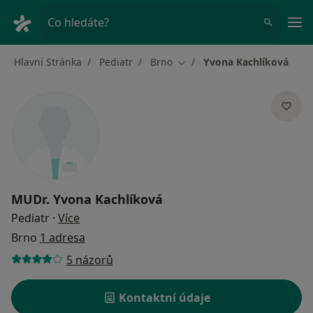
Hla
Co hledáte?
Hlavní Stránka
Pediatr
Brno
Yvona Kachlíková
Změna města
MUDr.
Yvona Kachlíková
o specializacích
Pediatr
·
Více
Brno
1 adresa
5 názorů
Kontaktní údaje