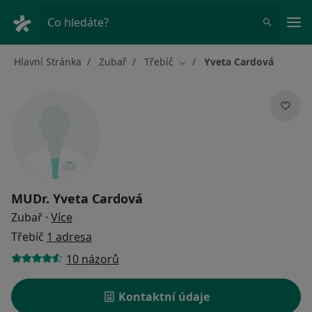
Hla
Co hledáte?
Hlavní Stránka
Zubař
Třebíč
Yveta Cardová
Změna města
MUDr.
Yveta Cardová
o specializacích
Zubař
·
Více
Třebíč
1 adresa
10 názorů
Kontaktní údaje