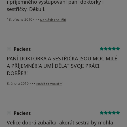
i příjemného vystupování paní doktorky i
sestřičky. Děkuji.
podle názoru uživatele Pacient
13. března 2010
•
•
•
Nahlásit zneužití
Pacient
PANÍ DOKTORKA A SESTŘIČKA JSOU MOC MILÉ
A PŘÍJEMNÉ!!!A UMÍ DĚLAT SVOJI PRÁCI
DOBŘE!!!
podle názoru uživatele Pacient
8. února 2010
•
•
•
Nahlásit zneužití
Pacient
Velice dobrá zubařka, akorát sestra by mohla