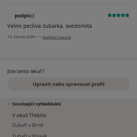
podpis:)
P
Velmi pecliva zubarka, svedomita
podle názoru uživatele podpis:)
19. června 2009
•
•
•
Nahlásit zneužití
Jste tento lékař?
Upravit nebo spravovat profil
Související vyhledávání
V okolí Třebíče
Zubaři v Brně
Zubaři v Jihlavě