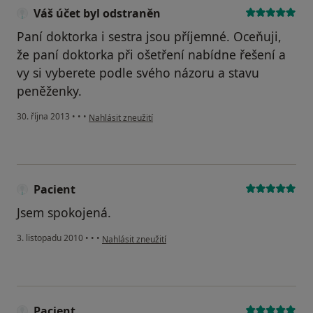
Váš účet byl odstraněn
Paní doktorka i sestra jsou příjemné. Oceňuji,
že paní doktorka při ošetření nabídne řešení a
vy si vyberete podle svého názoru a stavu
peněženky.
podle názoru uživatele Váš účet byl odstraněn
30. října 2013
•
•
•
Nahlásit zneužití
Pacient
Jsem spokojená.
podle názoru uživatele Pacient
3. listopadu 2010
•
•
•
Nahlásit zneužití
Pacient