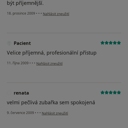
být příjemnější.
podle názoru uživatele Pacient
18. prosince 2009
•
•
•
Nahlásit zneužití
Pacient
Velice příjemná, profesionální přístup
podle názoru uživatele Pacient
11. října 2009
•
•
•
Nahlásit zneužití
renata
R
velmi pečlivá zubařka sem spokojená
podle názoru uživatele renata
9. července 2009
•
•
•
Nahlásit zneužití