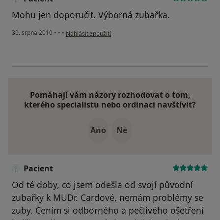
Mohu jen doporučit. Výborná zubařka.
podle názoru uživatele Pacient
30. srpna 2010
•
•
•
Nahlásit zneužití
Pomáhají vám názory rozhodovat o tom,
kterého specialistu nebo ordinaci navštívit?
Ano
Ne
Pacient
Od té doby, co jsem odešla od svojí původní
zubařky k MUDr. Cardové, nemám problémy se
zuby. Cením si odborného a pečlivého ošetření