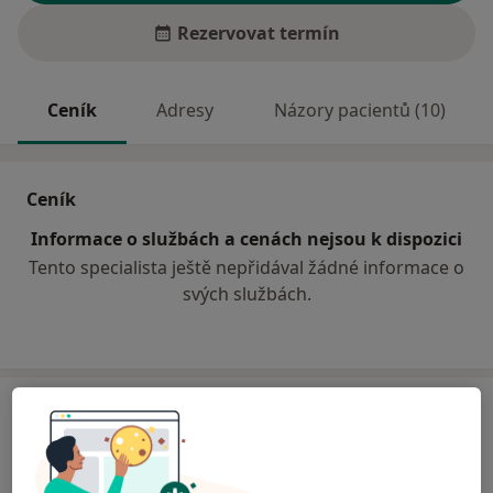
Rezervovat termín
Ceník
Adresy
Názory pacientů (10)
Ceník
Informace o službách a cenách nejsou k dispozici
Tento specialista ještě nepřidával žádné informace o
svých službách.
Adresa
Obvodní stomatolog
Jelínkova 991,
Třebíč
67401