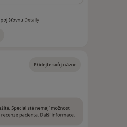
 pojišťovnu
Detaily
adrese
Přidejte svůj názor
žité. Specialisté nemají možnost
Další informace o názor
 recenze pacienta.
Další informace.