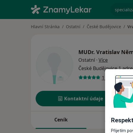
specializ
Hlavní Stránka
Ostatní
České Budějovice
Vr
MUDr.
Vratislav Ně
o specializ
Ostatní
·
Více
České Budějovice
1 adre
1 názor
Kontaktní údaje
Ceník
Adresy
Respekt
Přijetím p