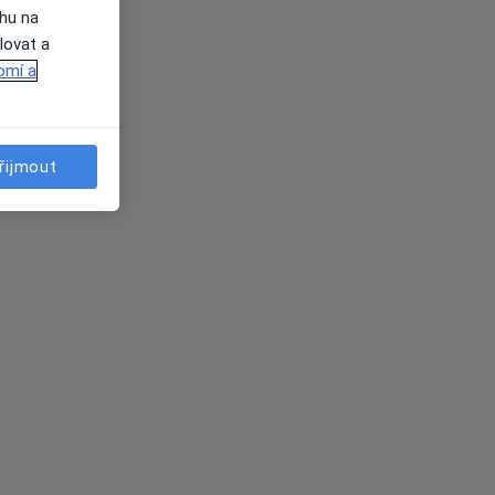
ahu na
lovat a
omí a
řijmout