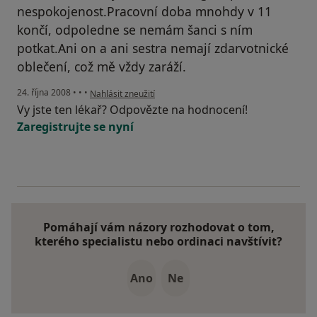
nespokojenost.Pracovní doba mnohdy v 11
končí, odpoledne se nemám šanci s ním
potkat.Ani on a ani sestra nemají zdarvotnické
oblečení, což mě vždy zaráží.
podle názoru uživatele Honza
24. října 2008
•
•
•
Nahlásit zneužití
Vy jste ten lékař? Odpovězte na hodnocení!
Zaregistrujte se nyní
Pomáhají vám názory rozhodovat o tom,
kterého specialistu nebo ordinaci navštívit?
Ano
Ne