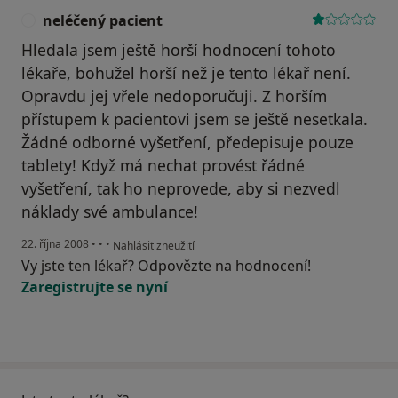
neléčený pacient
N
Hledala jsem ještě horší hodnocení tohoto
lékaře, bohužel horší než je tento lékař není.
Opravdu jej vřele nedoporučuji. Z horším
přístupem k pacientovi jsem se ještě nesetkala.
Žádné odborné vyšetření, předepisuje pouze
tablety! Když má nechat provést řádné
vyšetření, tak ho neprovede, aby si nezvedl
náklady své ambulance!
podle názoru uživatele neléčený pacient
22. října 2008
•
•
•
Nahlásit zneužití
Vy jste ten lékař? Odpovězte na hodnocení!
Zaregistrujte se nyní