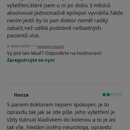
vyšetření,které jsem u ní po dobu 3 měsíců
absolvoval jednoznačně epilepsii vyvrátila.Takže
nevím jestli by to pan doktor neměl raději
zabalit,než udělá podobně neštastných
pacientů více.
podle názoru uživatele Pacient
4. února 2010
•
•
•
Nahlásit zneužití
Vy jste ten lékař? Odpovězte na hodnocení!
Zaregistrujte se nyní
Honza
H
S panem doktorem nejsem spokojen, je to
opravdu tak jak se zde píše. Jeho vyšetření je
vždy ťuknutí kladívkem do kolenou a to je asi
tak vše, hledám jiného neurologa, opravdu