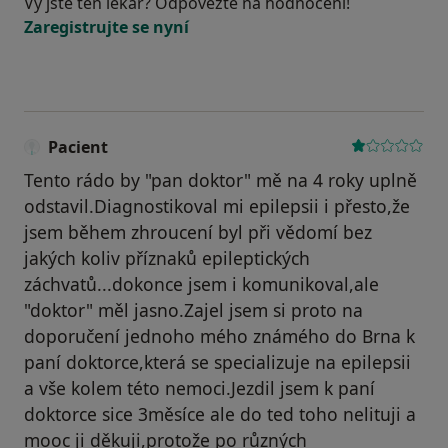
Vy jste ten lékař? Odpovězte na hodnocení!
Zaregistrujte se nyní
Pacient
Tento rádo by "pan doktor" mě na 4 roky uplně
odstavil.Diagnostikoval mi epilepsii i přesto,že
jsem během zhroucení byl při vědomí bez
jakých koliv příznaků epileptických
záchvatů...dokonce jsem i komunikoval,ale
"doktor" měl jasno.Zajel jsem si proto na
doporučení jednoho mého známého do Brna k
paní doktorce,která se specializuje na epilepsii
a vše kolem této nemoci.Jezdil jsem k paní
doktorce sice 3měsíce ale do ted toho nelituji a
mooc ji děkuji,protože po různých