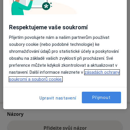
Přiblížit mapu
se otevře v nové záložce
Respektujeme vaše soukromí
Dostupnost
Na této adrese online kalendář není aktivní
Přijetím povolujete nám a našim partnerům používat
Co mám v takové situaci udělat?
soubory cookie (nebo podobné technologie) ke
shromažďování údajů pro statistické účely a poskytování
obsahu na základě vašich zvyklostí při procházení. Své
Způsoby platby (soukromé návštěvy)
preference můžete kdykoli zkontrolovat a aktualizovat v
Na teto adrese lékař přijímá pacienty na pojišťovnu
nastavení. Další informace naleznete v
zásadách ochrany
Detaily
soukromí a souborů cookie.
Více
o adrese
Přijmout
Upravit nastavení
Názory
Přidejte svůj názor