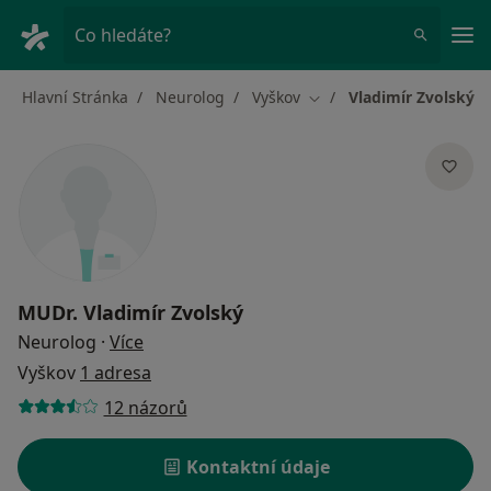
Hla
Co hledáte?
Hlavní Stránka
Neurolog
Vyškov
Vladimír Zvolský
Změna města
MUDr.
Vladimír Zvolský
o specializacích
Neurolog
·
Více
Vyškov
1 adresa
12 názorů
Kontaktní údaje