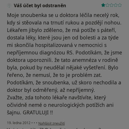
Váš účet byl odstraněn
Moje snoubenka se u doktora léčila necelý rok,
kdy si stěovala na trnutí rukou a pozdějí nohou.
Lékařem jibylo zděleno, že má potíže s páteří,
dostala léky, které jsou jen od bolesti a za týde
mi skončila hospitalizovaná v nemocnici s
nepříjemnou diagnózou RS. Podotíkám, že jsme
doktora uporoznili. že tato anemnéza v rodině
byla, pokud by neudělal nějaké vyšetření. Bylo
řeřeno, že nemusí, že to je problém zat.
Podotíkám, že snoubenka, už skoro nechodila a
doktor byl odměřený, až nepříjemný.
Zvažte, zda tohoto lékaře navštívíte, který
očividně nemé o neurologických potížích ani
šajnu. GRATULUJI !!
podle názoru uživatele Váš účet byl odstraněn
19. ledna 2012
•
•
•
Nahlásit zneužití