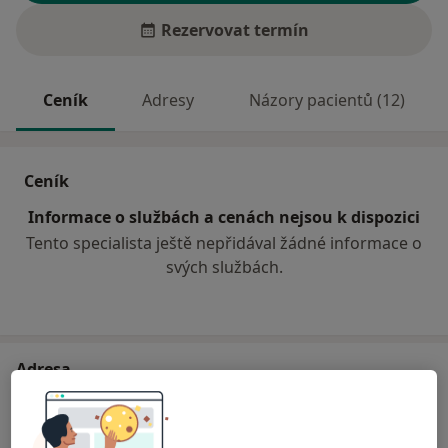
Rezervovat termín
Ceník
Adresy
Názory pacientů (12)
Ceník
Informace o službách a cenách nejsou k dispozici
Tento specialista ještě nepřidával žádné informace o
svých službách.
Adresa
Odborný neurolog
Purkyňova 36,
Vyškov
68217