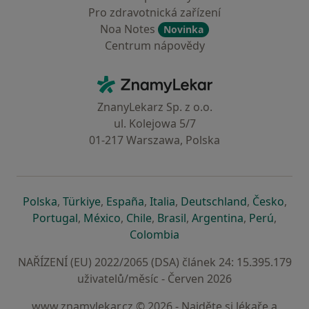
Pro zdravotnická zařízení
Noa Notes
Novinka
Centrum nápovědy
Kontakt
ZnamyLekar - Hlavní stránka
ZnanyLekarz Sp. z o.o.
ul. Kolejowa 5/7
01-217 Warszawa, Polska
se otevře v nové záložce
se otevře v nové záložce
se otevře v nové záložce
se otevře v nové záložce
se otevře v 
se o
Polska
,
Türkiye
,
España
,
Italia
,
Deutschland
,
Česko
,
se otevře v nové záložce
se otevře v nové záložce
se otevře v nové záložce
se otevře v nové záložc
se otevře v 
se ote
Portugal
,
México
,
Chile
,
Brasil
,
Argentina
,
Perú
,
se otevře v nové záložce
Colombia
NAŘÍZENÍ (EU) 2022/2065 (DSA) článek 24: 15.395.179
uživatelů/měsíc - Červen 2026
www.znamylekar.cz © 2026 - Najděte si lékaře a