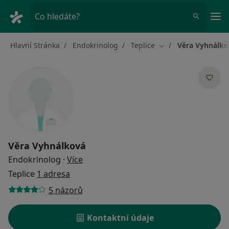
Hla
Co hledáte?
Hlavní Stránka
Endokrinolog
Teplice
Věra Vyhnálko
Změna města
Věra Vyhnálková
o specializacích
Endokrinolog
·
Více
Teplice
1 adresa
5 názorů
Kontaktní údaje