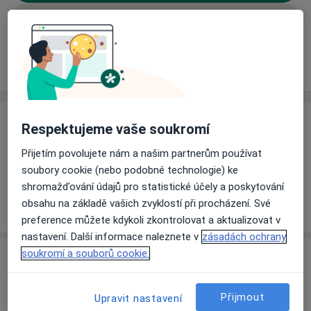
Rezervovat termín
Ceník
Adresy
Názory pacientů (5)
Ceník
Respektujeme vaše soukromí
Informace o službách a cenách nejsou k dispozici
Přijetím povolujete nám a našim partnerům používat
Tento specialista ještě nepřidával žádné informace o
soubory cookie (nebo podobné technologie) ke
svých službách.
shromažďování údajů pro statistické účely a poskytování
obsahu na základě vašich zvyklostí při procházení. Své
preference můžete kdykoli zkontrolovat a aktualizovat v
nastavení. Další informace naleznete v
zásadách ochrany
soukromí a souborů cookie.
Adresa
Ordinace
Přijmout
Upravit nastavení
U nemocnice 3064,
Teplice
415 01