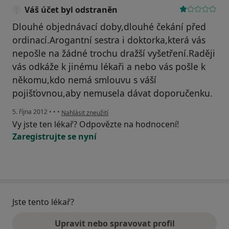
Váš účet byl odstraněn
Dlouhé objednávací doby,dlouhé čekání před
ordinací.Arogantní sestra i doktorka,která vás
nepošle na žádné trochu dražší vyšetření.Raději
vás odkáže k jinému lékaři a nebo vás pošle k
někomu,kdo nemá smlouvu s váší
pojišťovnou,aby nemusela dávat doporučenku.
podle názoru uživatele Váš účet byl odstraněn
5. října 2012
•
•
•
Nahlásit zneužití
Vy jste ten lékař? Odpovězte na hodnocení!
Zaregistrujte se nyní
Jste tento lékař?
Upravit nebo spravovat profil