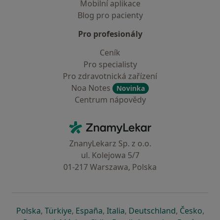
Mobilní aplikace
Blog pro pacienty
Pro profesionály
Ceník
Pro specialisty
Pro zdravotnická zařízení
Noa Notes
Novinka
Centrum nápovědy
Kontakt
ZnamyLekar - Hlavní stránka
ZnanyLekarz Sp. z o.o.
ul. Kolejowa 5/7
01-217 Warszawa, Polska
se otevře v nové záložce
se otevře v nové záložce
se otevře v nové záložce
se otevře v nové záložce
se otevře v 
se o
Polska
,
Türkiye
,
España
,
Italia
,
Deutschland
,
Česko
,