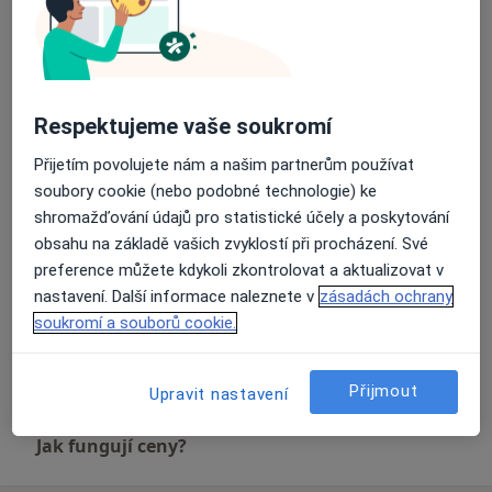
Diagnostické vyšetření
Detaily
Respektujeme vaše soukromí
Kyselina hyaluronová
Detaily
Přijetím povolujete nám a našim partnerům používat
soubory cookie (nebo podobné technologie) ke
Operace šlachy
shromažďování údajů pro statistické účely a poskytování
Detaily
obsahu na základě vašich zvyklostí při procházení. Své
preference můžete kdykoli zkontrolovat a aktualizovat v
Ortopedická chirurgie
nastavení. Další informace naleznete v
zásadách ochrany
Detaily
soukromí a souborů cookie.
+ 2 služby
Přijmout
Upravit nastavení
Jak fungují ceny?