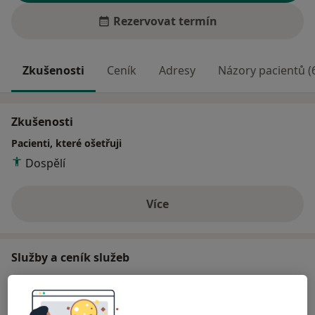
Rezervovat termín
Zkušenosti
Ceník
Adresy
Názory pacientů (
Zkušenosti
Pacienti, které ošetřuji
Dospělí
Více
o zkušenostech
Služby a ceník služeb
Artroskopie
Detaily