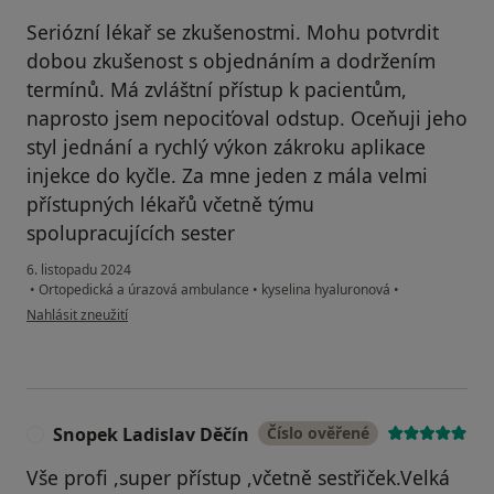
Seriózní lékař se zkušenostmi. Mohu potvrdit
dobou zkušenost s objednáním a dodržením
termínů. Má zvláštní přístup k pacientům,
naprosto jsem nepociťoval odstup. Oceňuji jeho
styl jednání a rychlý výkon zákroku aplikace
injekce do kyčle. Za mne jeden z mála velmi
přístupných lékařů včetně týmu
spolupracujících sester
6. listopadu 2024
•
Ortopedická a úrazová ambulance
•
kyselina hyaluronová
•
podle názoru uživatele Ivan Moltaš
Nahlásit zneužití
Snopek Ladislav Děčín
Číslo ověřené
S
Vše profi ,super přístup ,včetně sestřiček.Velká