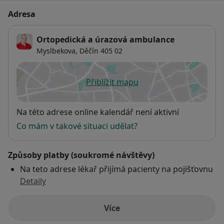
Adresa
Ortopedická a úrazová ambulance
Myslbekova,
Děčín
405 02
Přiblížit mapu
se otevře v nové záložce
Dostupnost
Na této adrese online kalendář není aktivní
Co mám v takové situaci udělat?
Způsoby platby (soukromé návštěvy)
Na teto adrese lékař přijímá pacienty na pojišťovnu
Detaily
Více
o adrese