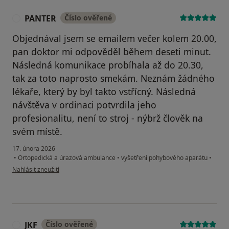
PANTER
Číslo ověřené
P
Objednával jsem se emailem večer kolem 20.00,
pan doktor mi odpověděl během deseti minut.
Následná komunikace probíhala až do 20.30,
tak za toto naprosto smekám. Neznám žádného
lékaře, který by byl takto vstřícný. Následná
návštěva v ordinaci potvrdila jeho
profesionalitu, není to stroj - nýbrž člověk na
svém místě.
17. února 2026
•
Ortopedická a úrazová ambulance
•
vyšetření pohybového aparátu
•
podle názoru uživatele PANTER
Nahlásit zneužití
JKF
Číslo ověřené
J