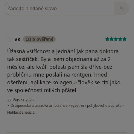
Hledejte v názorech
VK
Číslo ověřené
V
Úžasná vstřícnost a jednání jak pana doktora
tak sestřiček. Byla jsem objednaná až za 2
měsíce, ale kvůli bolesti jsem šla dříve-bez
problému mne poslali na rentgen, hned
ošetření, aplikace kolagenu-člověk se cítí jako
ve společnosti milých přátel
22. června 2026
•
Ortopedická a úrazová ambulance
•
vyšetření pohybového aparátu
•
podle názoru uživatele VK
Nahlásit zneužití