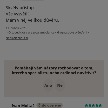
Skvělý přístup.
Vše vysvětlí.
Mám v něj velikou důvěru.
11. dubna 2025
•
Ortopedická a úrazová ambulance
•
diagnostické vyšetření
•
podle názoru uživatele JKF
Nahlásit zneužití
Pomáhají vám názory rozhodovat o tom,
kterého specialistu nebo ordinaci navštívit?
Ano
Ne
Ivan Moltaš
Číslo ověřené
I