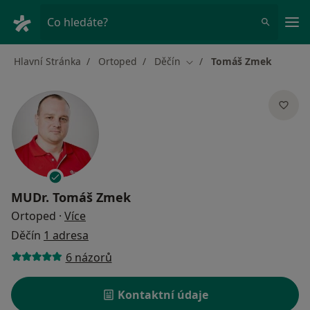
Hla
Co hledáte?
Hlavní Stránka
Ortoped
Děčín
Tomáš Zmek
Změna města
MUDr.
Tomáš Zmek
o specializacích
Ortoped
·
Více
Děčín
1 adresa
6 názorů
Kontaktní údaje