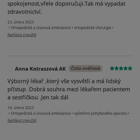
spokojenost,vřele doporučuji.Tak má vypadat
zdravotnictví.
23. února 2023
•
Ortopedická a úrazová ambulance
•
ortopedická chirurgie
•
podle názoru uživatele Snopek Ladislav Děčín
Nahlásit zneužití
Anna Kotraszová AK
Číslo ověřené
A
Výborný lékař ,který vše vysvětlí a má lidský
přístup .Dobrá souhra mezi lékařem pacientem
a sestřičkou .Jen tak dál
14. února 2023
•
Ortopedická a úrazová ambulance
•
vyšetření pohybového aparátu
•
podle názoru uživatele Anna Kotraszová AK
Nahlásit zneužití