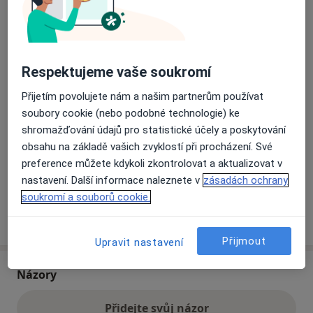
Přiblížit mapu
se otevře v nové záložce
Respektujeme vaše soukromí
Dostupnost
Na této adrese online kalendář není aktivní
Přijetím povolujete nám a našim partnerům používat
Co mám v takové situaci udělat?
soubory cookie (nebo podobné technologie) ke
shromažďování údajů pro statistické účely a poskytování
Způsoby platby (soukromé návštěvy)
obsahu na základě vašich zvyklostí při procházení. Své
Na teto adrese lékař přijímá pacienty na pojišťovnu
preference můžete kdykoli zkontrolovat a aktualizovat v
Detaily
nastavení. Další informace naleznete v
zásadách ochrany
soukromí a souborů cookie.
Více
o adrese
Přijmout
Upravit nastavení
Názory
Přidejte svůj názor