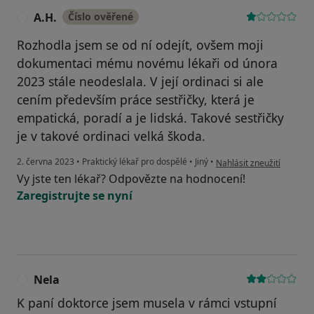
A.H.
Číslo ověřené
A
Rozhodla jsem se od ní odejít, ovšem moji
dokumentaci mému novému lékaři od února
2023 stále neodeslala. V její ordinaci si ale
cením především práce sestřičky, která je
empatická, poradí a je lidská. Takové sestřičky
je v takové ordinaci velká škoda.
podle názoru uživatele A.
2. června 2023
•
Praktický lékař pro dospělé
•
Jiný
•
Nahlásit zneužití
Vy jste ten lékař? Odpovězte na hodnocení!
Zaregistrujte se nyní
Nela
N
K paní doktorce jsem musela v rámci vstupní