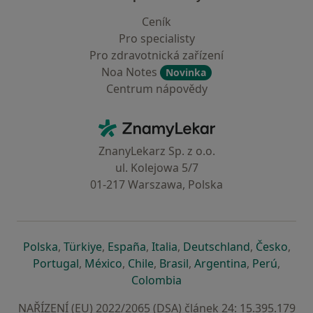
Ceník
Pro specialisty
Pro zdravotnická zařízení
Noa Notes
Novinka
Centrum nápovědy
Kontakt
ZnamyLekar - Hlavní stránka
ZnanyLekarz Sp. z o.o.
ul. Kolejowa 5/7
01-217 Warszawa, Polska
se otevře v nové záložce
se otevře v nové záložce
se otevře v nové záložce
se otevře v nové záložce
se otevře v 
se o
Polska
,
Türkiye
,
España
,
Italia
,
Deutschland
,
Česko
,
se otevře v nové záložce
se otevře v nové záložce
se otevře v nové záložce
se otevře v nové záložc
se otevře v 
se ote
Portugal
,
México
,
Chile
,
Brasil
,
Argentina
,
Perú
,
se otevře v nové záložce
Colombia
NAŘÍZENÍ (EU) 2022/2065 (DSA) článek 24: 15.395.179