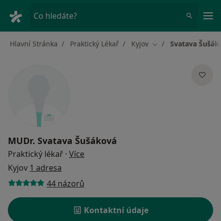
Hla
Co hledáte?
Hlavní Stránka
Praktický Lékař
Kyjov
Svatava Šušák
Změna města
MUDr.
Svatava Šušáková
o specializacích
Praktický lékař
·
Více
Kyjov
1 adresa
44 názorů
Kontaktní údaje