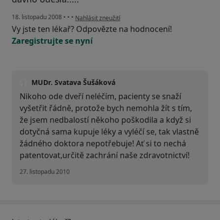
podle názoru uživatele Pacient
18. listopadu 2008
•
•
•
Nahlásit zneužití
Vy jste ten lékař? Odpovězte na hodnocení!
Zaregistrujte se nyní
MUDr. Svatava Šušáková
Nikoho ode dveří neléčím, pacienty se snaží
vyšetřit řádně, protože bych nemohla žít s tím,
že jsem nedbalostí někoho poškodila a když si
dotyčná sama kupuje léky a vyléčí se, tak vlastně
žádného doktora nepotřebuje! Ať si to nechá
patentovat,určitě zachrání naše zdravotnictví!
27. listopadu 2010