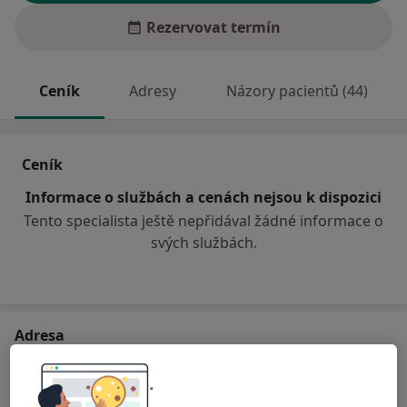
Rezervovat termín
Ceník
Adresy
Názory pacientů (44)
Ceník
Informace o službách a cenách nejsou k dispozici
Tento specialista ještě nepřidával žádné informace o
svých službách.
Adresa
Praktický lékař pro dospělé
Jiráskova 987/50,
Kyjov
697 32