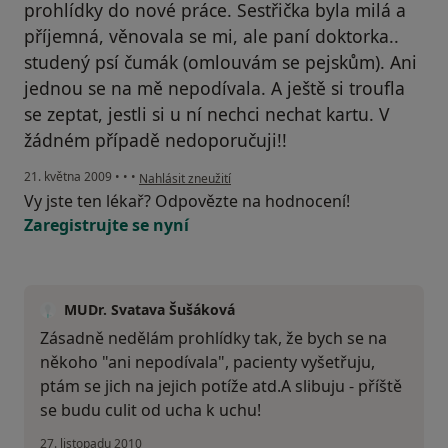
prohlídky do nové práce. Sestřička byla milá a
příjemná, věnovala se mi, ale paní doktorka..
studený psí čumák (omlouvám se pejskům). Ani
jednou se na mě nepodívala. A ještě si troufla
se zeptat, jestli si u ní nechci nechat kartu. V
žádném případě nedoporučuji!!
podle názoru uživatele Nela
21. května 2009
•
•
•
Nahlásit zneužití
Vy jste ten lékař? Odpovězte na hodnocení!
Zaregistrujte se nyní
MUDr. Svatava Šušáková
Zásadně nedělám prohlídky tak, že bych se na
někoho "ani nepodívala", pacienty vyšetřuju,
ptám se jich na jejich potíže atd.A slibuju - příště
se budu culit od ucha k uchu!
27. listopadu 2010