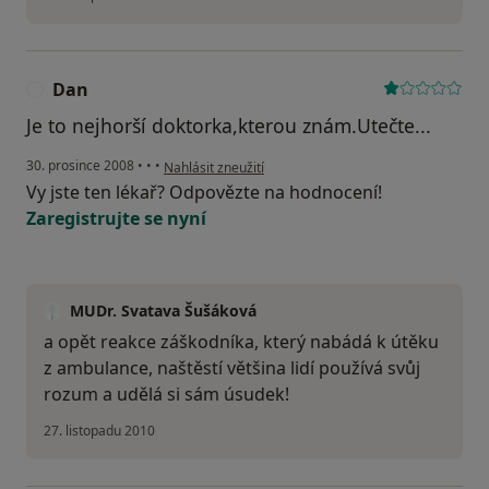
Dan
D
Je to nejhorší doktorka,kterou znám.Utečte...
podle názoru uživatele Dan
30. prosince 2008
•
•
•
Nahlásit zneužití
Vy jste ten lékař? Odpovězte na hodnocení!
Zaregistrujte se nyní
MUDr. Svatava Šušáková
a opět reakce záškodníka, který nabádá k útěku
z ambulance, naštěstí většina lidí používá svůj
rozum a udělá si sám úsudek!
27. listopadu 2010