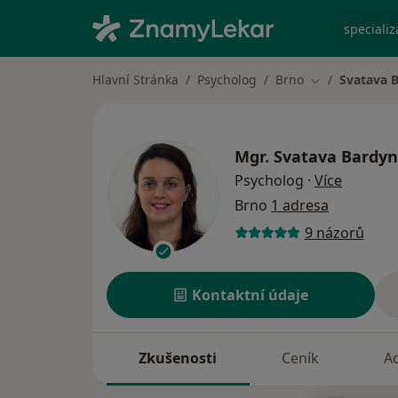
specializ
Hlavní Stránka
Psycholog
Brno
Svatava 
Změna města
Mgr.
Svatava Bardy
o specia
Psycholog
·
Více
Brno
1 adresa
9 názorů
Kontaktní údaje
Zkušenosti
Ceník
A