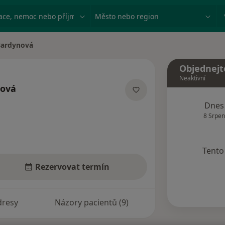
ace, nemoc nebo příjmení
Město nebo region
Bardynová
Objednejt
Neaktivní
nová
lizacích
Dnes
8 Srpen
Tento 
Rezervovat termín
dresy
Názory pacientů (9)