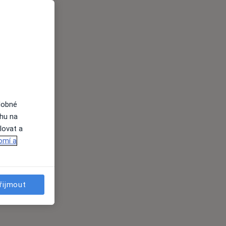
dobné
ahu na
lovat a
omí a
řijmout