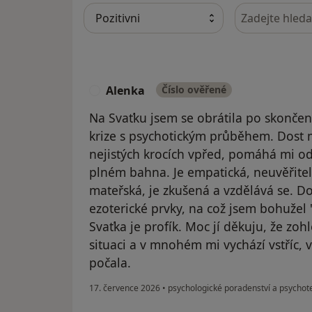
Hledejte v ná
Alenka
Číslo ověřené
A
Na Svaťku jsem se obrátila po skončen
krize s psychotickým průběhem. Dost 
nejistých krocích vpřed, pomáhá mi od
plném bahna. Je empatická, neuvěřitel
mateřská, je zkušená a vzdělává se. D
ezoterické prvky, na což jsem bohužel 
Svaťka je profík. Moc jí děkuju, že zoh
situaci a v mnohém mi vychází vstříc, 
počala.
17. července 2026
•
psychologické poradenství a psychot