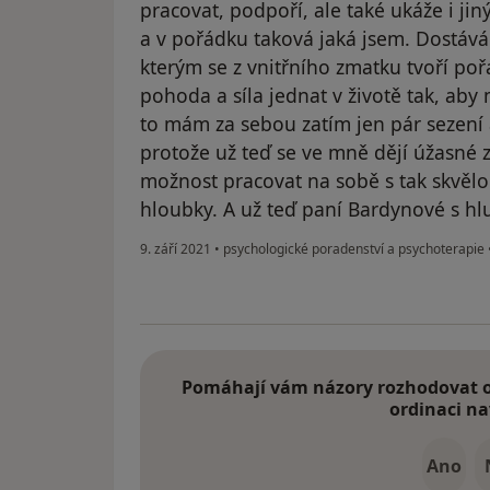
pracovat, podpoří, ale také ukáže i jin
a v pořádku taková jaká jsem. Dostává
kterým se z vnitřního zmatku tvoří poř
pohoda a síla jednat v životě tak, ab
to mám za sebou zatím jen pár sezení 
protože už teď se ve mně dějí úžasné zm
možnost pracovat na sobě s tak skvělo
hloubky. A už teď paní Bardynové s hl
9. září 2021
•
psychologické poradenství a psychoterapie
Pomáhají vám názory rozhodovat o 
ordinaci na
Ano