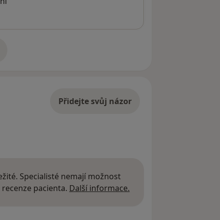
ní
adrese
Přidejte svůj názor
žité. Specialisté nemají možnost
Další informace o názor
 recenze pacienta.
Další informace.