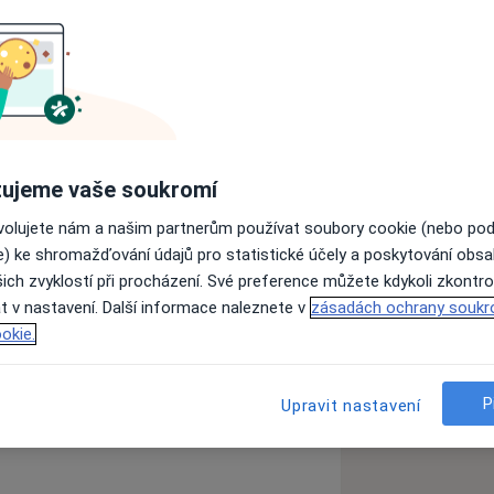
ální práci (Bc.) na Masarykově
ý výcvik Instep (2007-2013).
ších kurzů (práce s traumatem,
ová intervence, psychospirituální
ujeme vaše soukromí
ů holotropního dýchání Grof
ovolujete nám a našim partnerům používat soubory cookie (nebo po
něž klientům procházejícím
e) ke shromažďování údajů pro statistické účely a poskytování obs
ich zvyklostí při procházení. Své preference můžete kdykoli zkontro
žeb jako terénní sociální pracovnice,
t v nastavení. Další informace naleznete v
zásadách ochrany soukr
 se závislými a s uživateli drog a
okie.
chy
e své soukromé praxi.
a11y_sr_more_diseases
+17
adenství pro dospělé a párovou terapii.
P
Upravit nastavení