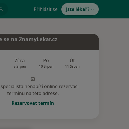
Přihlásit se
Jste lékař?
e se na ZnamyLekar.cz
Zítra
Po
Út
St
Čt
9 Srpen
10 Srpen
11 Srpen
12 Srpen
13 Srp
specialista nenabízí online rezervaci
termínu na této adrese.
Rezervovat termín