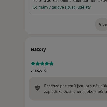
Dostupnost
Na této adrese online kalendář není aktiv
Co mám v takové situaci udělat?
Více
o 
Názory
9 názorů
Recenze pacientů jsou pro nás důle
zaplatit za odstranění nebo změnu