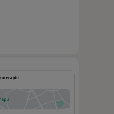
hoterapie
 mapu
 otevře v nové záložce