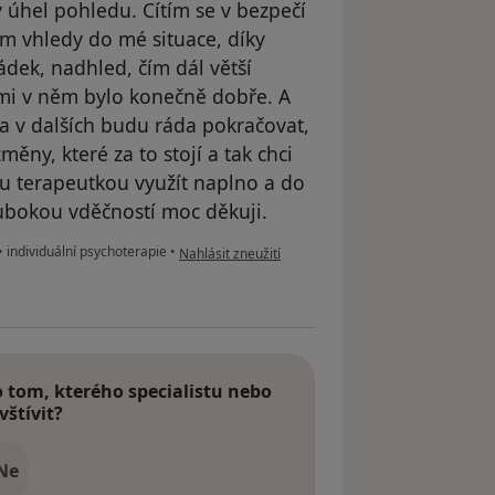
ý úhel pohledu. Cítím se v bezpečí
m vhledy do mé situace, díky
ádek, nadhled, čím dál větší
y mi v něm bylo konečně dobře. A
a v dalších budu ráda pokračovat,
ěny, které za to stojí a tak chci
u terapeutkou využít naplno a do
ubokou vděčností moc děkuji.
podle názoru uživatele LM
•
individuální psychoterapie
•
Nahlásit zneužití
tom, kterého specialistu nebo
vštívit?
Ne