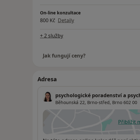
On-line konzultace
800 Kč
Detaily
+ 2 služby
Jak fungují ceny?
Adresa
psychologické poradenství a psyc
Běhounská 22,
Brno-střed
,
Brno
602 00
Přiblížit
se