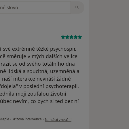
zorech
í své extrémně těžké psychospir.
mě směruje v mých dalších velice
razit se od svého totálního dna
ně lidská a soucitná, uzemněná a
o naší interakce nevnáší žádné
"dojela" v poslední psychoterapii.
lednila moji zoufalou životní
vůbec nevím, co bych si teď bez ní
podle názoru uživatele Alenka
erapie
•
krizová intervence
•
Nahlásit zneužití