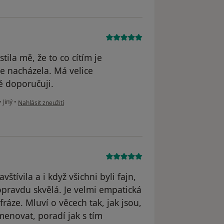
ila mě, že to co cítím je
se nacházela. Má velice
tě doporučuji.
podle názoru uživatele Poncová
•
Jiný
•
Nahlásit zneužití
štívila a i když všichni byli fajn,
opravdu skvělá. Je velmi empatická
fráze. Mluví o věcech tak, jak jsou,
menovat, poradí jak s tím