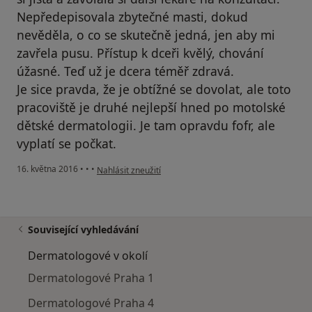
Nepředepisovala zbytečné masti, dokud
nevěděla, o co se skutečně jedná, jen aby mi
zavřela pusu. Přístup k dceři kvělý, chování
úžasné. Teď už je dcera téměř zdravá.
Je sice pravda, že je obtížné se dovolat, ale toto
pracoviště je druhé nejlepší hned po motolské
dětské dermatologii. Je tam opravdu fofr, ale
vyplatí se počkat.
podle názoru uživatele Váš účet byl odstraněn
16. května 2016
•
•
•
Nahlásit zneužití
Související vyhledávání
Dermatologové v okolí
Dermatologové Praha 1
Dermatologové Praha 4