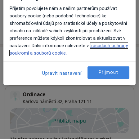
Informace o službách a cenách nejsou k dispozici
Přijetím povolujete nám a našim partnerům používat
Tento specialista ještě nepřidával žádné informace o
soubory cookie (nebo podobné technologie) ke
svých službách.
shromažďování údajů pro statistické účely a poskytování
obsahu na základě vašich zvyklostí při procházení. Své
preference můžete kdykoli zkontrolovat a aktualizovat v
nastavení. Další informace naleznete v
zásadách ochrany
soukromí a souborů cookie.
Adresy (2)
Adresa 1
Adresa 2
Přijmout
Upravit nastavení
Ordinace
Karlovo náměstí 32,
Praha
121 11
Přiblížit mapu
se otevře v nové záložce
Dostupnost