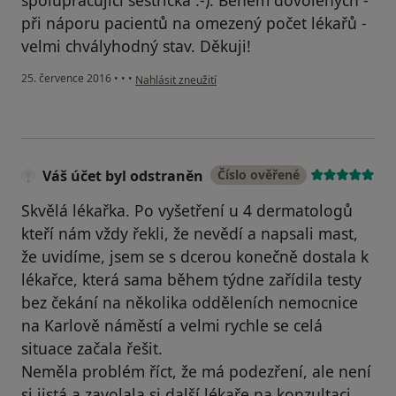
při náporu pacientů na omezený počet lékařů -
velmi chvályhodný stav. Děkuji!
podle názoru uživatele Váš účet byl odstraněn
25. července 2016
•
•
•
Nahlásit zneužití
Váš účet byl odstraněn
Číslo ověřené
Skvělá lékařka. Po vyšetření u 4 dermatologů
kteří nám vždy řekli, že nevědí a napsali mast,
že uvidíme, jsem se s dcerou konečně dostala k
lékařce, která sama během týdne zařídila testy
bez čekání na několika odděleních nemocnice
na Karlově náměstí a velmi rychle se celá
situace začala řešit.
Neměla problém říct, že má podezření, ale není
si jistá a zavolala si další lékaře na konzultaci.