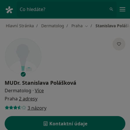
Hla
Co hledáte?
Hlavní Stránka
Dermatolog
Praha
Stanislava Poláš
Změna města
MUDr.
Stanislava Polášková
o specializacích
Dermatolog
·
Více
Praha
2 adresy
3 názory
Kontaktní údaje