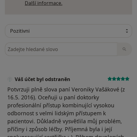
Další informace o názorech
Další informace.
Hledejte v názorech
Váš účet byl odstraněn
Potvrzuji plně slova paní Veroniky Vašákové (z
16.5. 2016). Oceňuji u paní doktorky
profesionální přístup kombinující vysokou
odbornost s velmi lidským přístupem k
pacientovi. Důkladně vysvětlila můj problém,
příčiny i způsob léčby. Příjemná byla i její
spolupracující sestřička :-). Během dovolených -