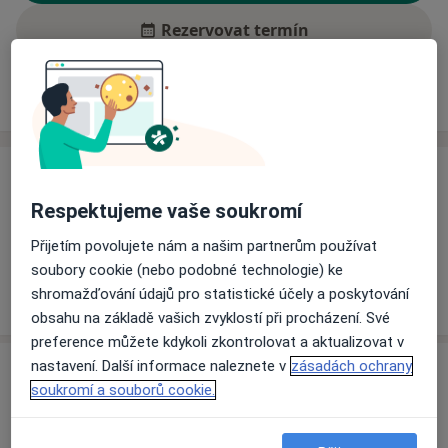
Rezervovat termín
Ceník
Adresy
Názory pacientů (8)
Ceník
Respektujeme vaše soukromí
Informace o službách a cenách nejsou k dispozici
Tento specialista ještě nepřidával žádné informace o
Přijetím povolujete nám a našim partnerům používat
svých službách.
soubory cookie (nebo podobné technologie) ke
shromažďování údajů pro statistické účely a poskytování
obsahu na základě vašich zvyklostí při procházení. Své
preference můžete kdykoli zkontrolovat a aktualizovat v
nastavení. Další informace naleznete v
zásadách ochrany
Adresa
soukromí a souborů cookie.
Nemocnice Jindřichův Hradec, a.s.
U Nemocnice 380/III,
Jindřichův Hradec
377 38