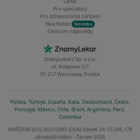
Ceník
Pro specialisty
Pro zdravotnická zařízení
Noa Notes
Novinka
Centrum nápovědy
Kontakt
ZnamyLekar - Hlavní stránka
ZnanyLekarz Sp. z o.o.
ul. Kolejowa 5/7
01-217 Warszawa, Polska
se otevře v nové záložce
se otevře v nové záložce
se otevře v nové záložce
se otevře v nové záložce
se otevře v 
se o
Polska
,
Türkiye
,
España
,
Italia
,
Deutschland
,
Česko
,
se otevře v nové záložce
se otevře v nové záložce
se otevře v nové záložce
se otevře v nové záložc
se otevře v 
se ote
Portugal
,
México
,
Chile
,
Brasil
,
Argentina
,
Perú
,
se otevře v nové záložce
Colombia
NAŘÍZENÍ (EU) 2022/2065 (DSA) článek 24: 15.395.179
uživatelů/měsíc - Červen 2026