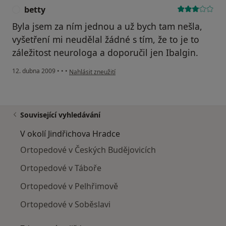
betty
B
Byla jsem za ním jednou a už bych tam nešla,
vyšetření mi neudělal žádné s tím, že to je to
záležitost neurologa a doporučil jen Ibalgin.
podle názoru uživatele betty
12. dubna 2009
•
•
•
Nahlásit zneužití
Související vyhledávání
V okolí Jindřichova Hradce
Ortopedové v Českých Budějovicích
Ortopedové v Táboře
Ortopedové v Pelhřimově
Ortopedové v Soběslavi