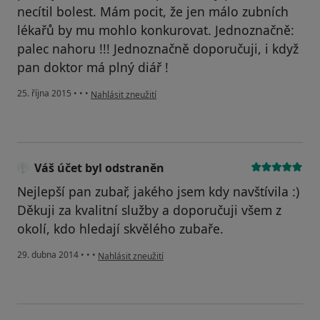
necítil bolest. Mám pocit, že jen málo zubních
lékařů by mu mohlo konkurovat. Jednoznačně:
palec nahoru !!! Jednoznačně doporučuji, i když
pan doktor má plný diář !
podle názoru uživatele Váš účet byl odstraněn
25. října 2015
•
•
•
Nahlásit zneužití
Váš účet byl odstraněn
Nejlepší pan zubař, jakého jsem kdy navštívila :)
Děkuji za kvalitní služby a doporučuji všem z
okolí, kdo hledají skvělého zubaře.
podle názoru uživatele Váš účet byl odstraněn
29. dubna 2014
•
•
•
Nahlásit zneužití