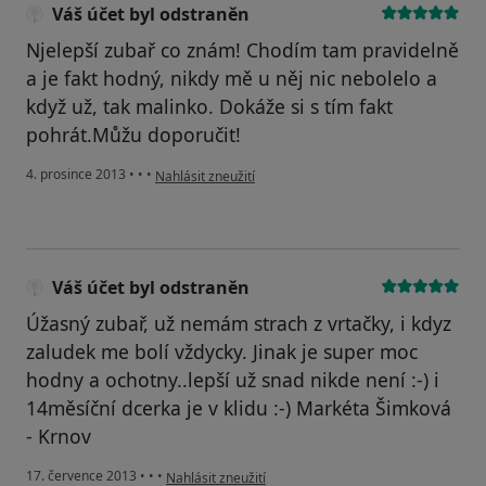
Váš účet byl odstraněn
Njelepší zubař co znám! Chodím tam pravidelně
a je fakt hodný, nikdy mě u něj nic nebolelo a
když už, tak malinko. Dokáže si s tím fakt
pohrát.Můžu doporučit!
podle názoru uživatele Váš účet byl odstraněn
4. prosince 2013
•
•
•
Nahlásit zneužití
Váš účet byl odstraněn
Úžasný zubař, už nemám strach z vrtačky, i kdyz
zaludek me bolí vždycky. Jinak je super moc
hodny a ochotny..lepší už snad nikde není :-) i
14měsíční dcerka je v klidu :-) Markéta Šimková
- Krnov
podle názoru uživatele Váš účet byl odstraněn
17. července 2013
•
•
•
Nahlásit zneužití