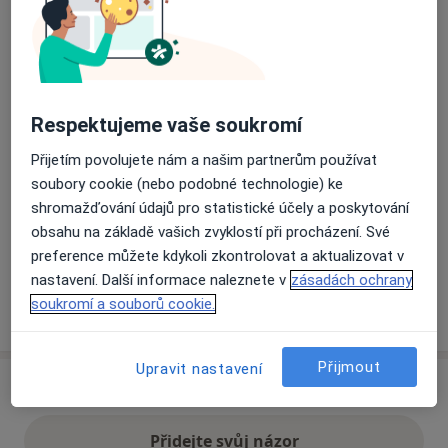
Přiblížit mapu
se otevře v nové záložce
Dostupnost
Na této adrese online kalendář není aktivní
Respektujeme vaše soukromí
Co mám v takové situaci udělat?
Přijetím povolujete nám a našim partnerům používat
soubory cookie (nebo podobné technologie) ke
Způsoby platby (soukromé návštěvy)
shromažďování údajů pro statistické účely a poskytování
Na teto adrese lékař přijímá pacienty na pojišťovnu
obsahu na základě vašich zvyklostí při procházení. Své
Detaily
preference můžete kdykoli zkontrolovat a aktualizovat v
nastavení. Další informace naleznete v
zásadách ochrany
soukromí a souborů cookie.
Více
o adrese
Přijmout
Upravit nastavení
Názory
Přidejte svůj názor