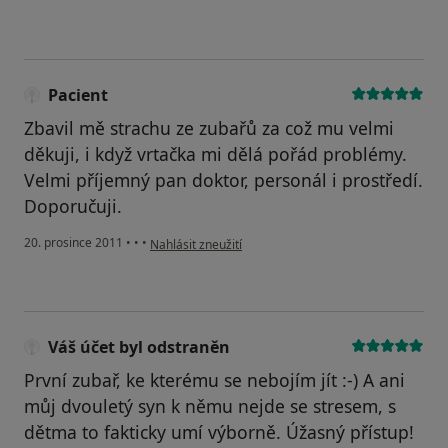
Pacient
Zbavil mě strachu ze zubařů za což mu velmi
děkuji, i když vrtačka mi dělá pořád problémy.
Velmi příjemný pan doktor, personál i prostředí.
Doporučuji.
podle názoru uživatele Pacient
20. prosince 2011
•
•
•
Nahlásit zneužití
Váš účet byl odstraněn
První zubař, ke kterému se nebojím jít :-) A ani
můj dvouletý syn k němu nejde se stresem, s
dětma to fakticky umí výborně. Úžasný přístup!