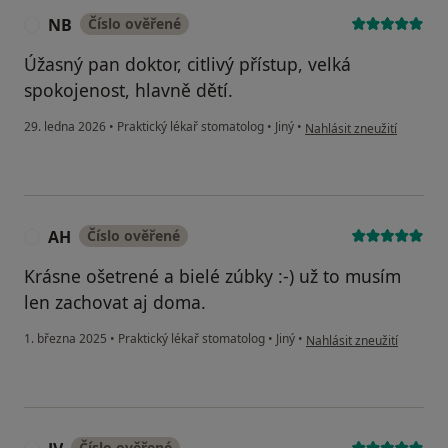
NB
Číslo ověřené
N
Úžasný pan doktor, citlivý přístup, velká
spokojenost, hlavně dětí.
podle názoru uživatele N
29. ledna 2026
•
Praktický lékař stomatolog
•
Jiný
•
Nahlásit zneužití
AH
Číslo ověřené
A
Krásne ošetrené a bielé zúbky :-) už to musím
len zachovat aj doma.
podle názoru uživatele A
1. března 2025
•
Praktický lékař stomatolog
•
Jiný
•
Nahlásit zneužití
Číslo ověřené