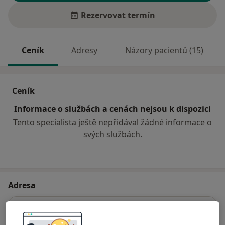
Rezervovat termín
Ceník
Adresy
Názory pacientů (15)
Ceník
Informace o službách a cenách nejsou k dispozici
Tento specialista ještě nepřidával žádné informace o
svých službách.
Adresa
Praktický lékař stomatolog
Karla IV. 36,
Moravský Beroun
79305