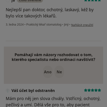
JV
J
Nejlepší pan doktor, ochotný, laskavý, kéž by
bylo více takových lékařů.
podle názoru uživatele JV
3. ledna 2024
•
Praktický lékař stomatolog
•
Jiný
•
Nahlásit zneužití
Pomáhají vám názory rozhodovat o tom,
kterého specialistu nebo ordinaci navštívit?
Ano
Ne
Váš účet byl odstraněn
Mám pro něj jen slova chvály. Vstřícný, ochotný,
pečlivý a umí. Dělá vše pro to, aby pacient