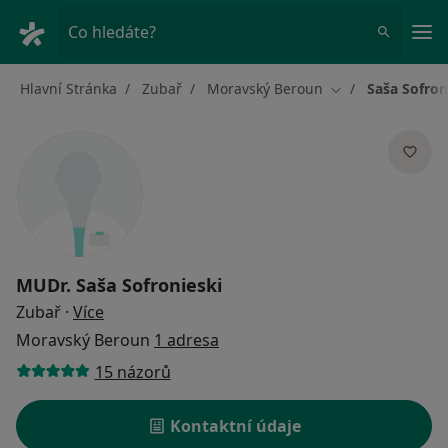
Hla
Co hledáte?
Hlavní Stránka
Zubař
Moravský Beroun
Saša Sofron
Změna města
MUDr.
Saša Sofronieski
o specializacích
Zubař
·
Více
Moravský Beroun
1 adresa
15 názorů
Kontaktní údaje