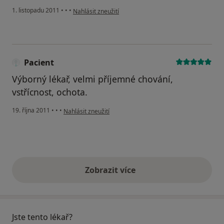
podle názoru uživatele Váš účet byl odstraněn
1. listopadu 2011
•
•
•
Nahlásit zneužití
Pacient
Výborný lékař, velmi příjemné chování,
vstřícnost, ochota.
podle názoru uživatele Pacient
19. října 2011
•
•
•
Nahlásit zneužití
Zobrazit více
výše uvedené názory
Jste tento lékař?