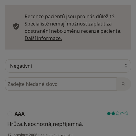
Recenze pacientů jsou pro nás důležité.
Specialisté nemají možnost zaplatit za
odstranění nebo změnu recenze pacienta.
Další informace o názorech
Další informace.
Hledejte v názorech
AAA
A
Hrůza.Neochotná,nepříjemná.
podle názoru uživatele AAA
17. prosince 2008
•
•
•
Nahlásit zneužití