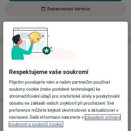
Rezervovat termín
Ceník
Adresy
Názory pacientů (4)
Ceník
Informace o službách a cenách nejsou k dispozici
Tento specialista ještě nepřidával žádné informace o
Respektujeme vaše soukromí
svých službách.
Přijetím povolujete nám a našim partnerům používat
soubory cookie (nebo podobné technologie) ke
shromažďování údajů pro statistické účely a poskytování
obsahu na základě vašich zvyklostí při procházení. Své
Adresa
preference můžete kdykoli zkontrolovat a aktualizovat v
nastavení. Další informace naleznete v
zásadách ochrany
Krušnohorská poliklinika s.r.o.
soukromí a souborů cookie.
Žižkova 151,
Litvínov
43601