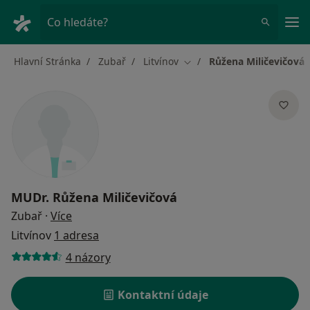
Hla
Co hledáte?
Hlavní Stránka
Zubař
Litvínov
Růžena Miličevičová
Změna města
MUDr.
Růžena Miličevičová
o specializacích
Zubař
·
Více
Litvínov
1 adresa
4 názory
Kontaktní údaje