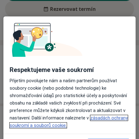
Rezervovat termín
Ceník
Adresy
Názory pacientů (3)
Ceník
Informace o službách a cenách nejsou k dispozici
Respektujeme vaše soukromí
Tento specialista ještě nepřidával žádné informace o
Přijetím povolujete nám a našim partnerům používat
svých službách.
soubory cookie (nebo podobné technologie) ke
shromažďování údajů pro statistické účely a poskytování
obsahu na základě vašich zvyklostí při procházení. Své
preference můžete kdykoli zkontrolovat a aktualizovat v
Adresa
nastavení. Další informace naleznete v
zásadách ochrany
soukromí a souborů cookie.
Praktický lékař pro děti a dorost
č.d. 305,
Blížkovice 67155