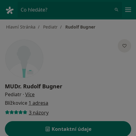
Hla
Co hledáte?
Hlavní Stránka
Pediatr
Rudolf Bugner
MUDr.
Rudolf Bugner
o specializacích
Pediatr
·
Více
Blížkovice
1 adresa
3 názory
Kontaktní údaje