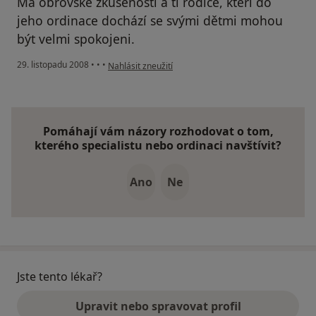
Má obrovské zkušenosti a ti rodiče, kteří do
jeho ordinace dochází se svými dětmi mohou
být velmi spokojeni.
podle názoru uživatele B
29. listopadu 2008
•
•
•
Nahlásit zneužití
Pomáhají vám názory rozhodovat o tom,
kterého specialistu nebo ordinaci navštívit?
Ano
Ne
Jste tento lékař?
Upravit nebo spravovat profil