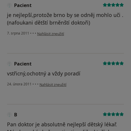
Pacient
je nejlepší,protože brno by se odněj mohlo uči .
(nafoukani dětští brněnští doktoři)
podle názoru uživatele Pacient
7. srpna 2011
•
•
•
Nahlásit zneužití
Pacient
vstřicný,ochotný a vždy poradí
podle názoru uživatele Pacient
24. února 2011
•
•
•
Nahlásit zneužití
B
Pan doktor je absolutně nejlepší dětský lékař.