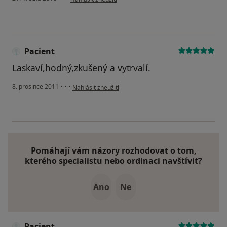
Pacient
Laskaví,hodný,zkušený a vytrvalí.
podle názoru uživatele Pacient
8. prosince 2011
•
•
•
Nahlásit zneužití
Pomáhají vám názory rozhodovat o tom,
kterého specialistu nebo ordinaci navštívit?
Ano
Ne
Pacient