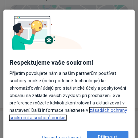
Přiblížit mapu
se otevře v nové záložce
Dostupnost
Na této adrese online kalendář není aktivní
Co mám v takové situaci udělat?
Respektujeme vaše soukromí
Způsoby platby (soukromé návštěvy)
Na teto adrese lékař přijímá pacienty na pojišťovnu
Přijetím povolujete nám a našim partnerům používat
Detaily
soubory cookie (nebo podobné technologie) ke
shromažďování údajů pro statistické účely a poskytování
Více
obsahu na základě vašich zvyklostí při procházení. Své
o adrese
preference můžete kdykoli zkontrolovat a aktualizovat v
nastavení. Další informace naleznete v
zásadách ochrany
soukromí a souborů cookie.
Názory
Přidejte svůj názor
Přijmout
Upravit nastavení