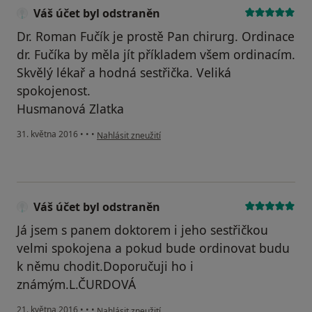
Váš účet byl odstraněn
Dr. Roman Fučík je prostě Pan chirurg. Ordinace
dr. Fučíka by měla jít příkladem všem ordinacím.
Skvělý lékař a hodná sestřička. Veliká
spokojenost.
Husmanová Zlatka
podle názoru uživatele Váš účet byl odstraněn
31. května 2016
•
•
•
Nahlásit zneužití
Váš účet byl odstraněn
Já jsem s panem doktorem i jeho sestřičkou
velmi spokojena a pokud bude ordinovat budu
k němu chodit.Doporučuji ho i
známým.L.ČURDOVÁ
podle názoru uživatele Váš účet byl odstraněn
21. května 2016
•
•
•
Nahlásit zneužití