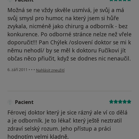
Možná se ne vždy skvěle usmívá, je svůj a má
svůj smysl pro humor, na který jsem si hůře
zvykala, nicméně jako chirurg a odborník - bez
konkurence. Po odborné stránce nelze než vřele
doporučit!!! Pan Chýlek /oslovení doktor se mi k
němu nehodí/ by se měl k doktoru Fučíkovi jít
občas něco přiučit, když se dodnes nic nenaučil.
podle názoru uživatele Pacient
6. září 2011
•
•
•
Nahlásit zneužití
Pacient
Férovej doktor který je sice rázný ale ví co dělá
a je odborník. Je to lékař. který ještě neztratil
zdraví selský rozum. Jeho přístup a práci
hodnotím velmi kladně,