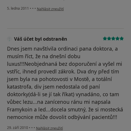
podle názoru uživatele Pacient
5. ledna 2011
•
•
•
Nahlásit zneužití
Váš účet byl odstraněn
Dnes jsem navštívila ordinaci pana doktora, a
musím říct, že na dnešní dobu
luxus!!!Neobjednaná bez doporučení a vyšel mi
vstříc, ihned provedl zákrok. Dva dny před tím
jsem byla na pohotovosti v Mostě, a totální
katastrofa, div jsem nedostala od paní
doktorky(dá-li se jí tak říkat) vynadáno, co tam
vůbec lezu...na zanícenou ránu mi napsala
Framykoin a led...docela smutný, že si mostecká
nemocnice může dovolit odbývání pacientů!!!
podle názoru uživatele Váš účet byl odstraněn
29. září 2010
•
•
•
Nahlásit zneužití