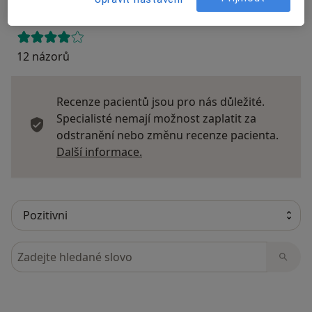
12 názorů
Recenze pacientů jsou pro nás důležité.
Specialisté nemají možnost zaplatit za
odstranění nebo změnu recenze pacienta.
Další informace o názorech
Další informace.
Hledejte v názorech