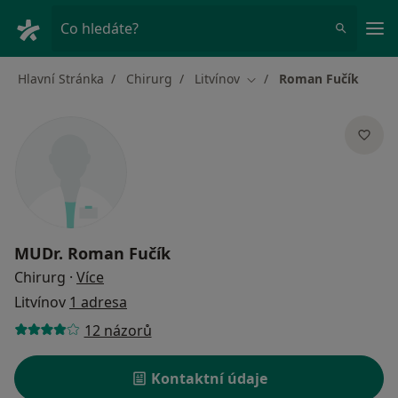
Hla
Co hledáte?
Hlavní Stránka
Chirurg
Litvínov
Roman Fučík
Změna města
MUDr.
Roman Fučík
o specializacích
Chirurg
·
Více
Litvínov
1 adresa
12 názorů
Kontaktní údaje