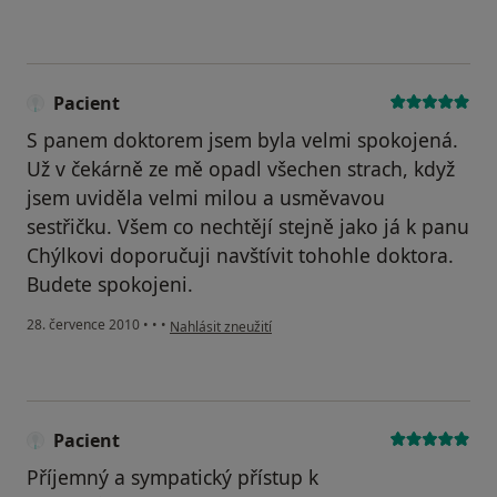
Pacient
S panem doktorem jsem byla velmi spokojená.
Už v čekárně ze mě opadl všechen strach, když
jsem uviděla velmi milou a usměvavou
sestřičku. Všem co nechtějí stejně jako já k panu
Chýlkovi doporučuji navštívit tohohle doktora.
Budete spokojeni.
podle názoru uživatele Pacient
28. července 2010
•
•
•
Nahlásit zneužití
Pacient
Příjemný a sympatický přístup k