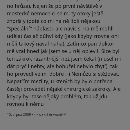
no hrůza). Nejen že po první návštěvě v
mostecké nemocnici se mi ty otoky ještě
zhoršily (poté co mi na ně lípli nějakou
"speciální" náplast), ale navíc si na mě mohli
udělat čas až bůhví kdy (jako kdyby zrovna oni
měli takový nával haha). Zatímco pan doktor
mě vzal hned jak jsem se u něj objevil. Sice byl
ten zákrok razantnější než jsem čekal (musel mi
dát pryč i nehty, ale bohužel nebylo zbytí), tak
ho provedl velmi dobře :-) Nemůžu si stěžovat.
Nepatřím mezi ty, u kterých by bylo potřeba
častěji provádět nějaké chirurgické zákroky. Ale
kdyby byl zase nějaký problém, tak už jdu
rovnou k němu
podle názoru uživatele Váš účet byl odstraněn
15. srpna 2009
•
•
•
Nahlásit zneužití