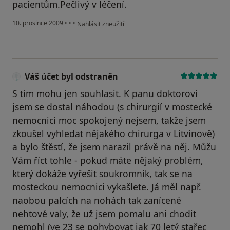
pacientům.Pečlivý v léčení.
podle názoru uživatele Pacient
10. prosince 2009
•
•
•
Nahlásit zneužití
Váš účet byl odstraněn
S tím mohu jen souhlasit. K panu doktorovi
jsem se dostal náhodou (s chirurgií v mostecké
nemocnici moc spokojený nejsem, takže jsem
zkoušel vyhledat nějakého chirurga v Litvínově)
a bylo štěstí, že jsem narazil právě na něj. Můžu
Vám říct tohle - pokud máte nějaký problém,
který dokáže vyřešit soukromník, tak se na
mosteckou nemocnici vykašlete. Já měl např.
naobou palcích na nohách tak zanícené
nehtové valy, že už jsem pomalu ani chodit
nemohl (ve 23 se pohybovat jak 70 letý stařec