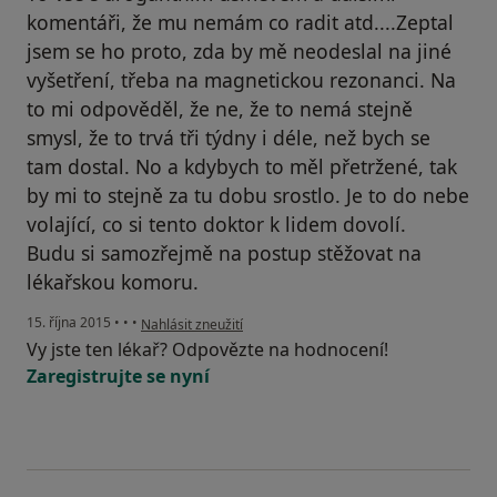
komentáři, že mu nemám co radit atd....Zeptal
jsem se ho proto, zda by mě neodeslal na jiné
vyšetření, třeba na magnetickou rezonanci. Na
to mi odpověděl, že ne, že to nemá stejně
smysl, že to trvá tři týdny i déle, než bych se
tam dostal. No a kdybych to měl přetržené, tak
by mi to stejně za tu dobu srostlo. Je to do nebe
volající, co si tento doktor k lidem dovolí.
Budu si samozřejmě na postup stěžovat na
lékařskou komoru.
podle názoru uživatele Váš účet byl odstraněn
15. října 2015
•
•
•
Nahlásit zneužití
Vy jste ten lékař? Odpovězte na hodnocení!
Zaregistrujte se nyní