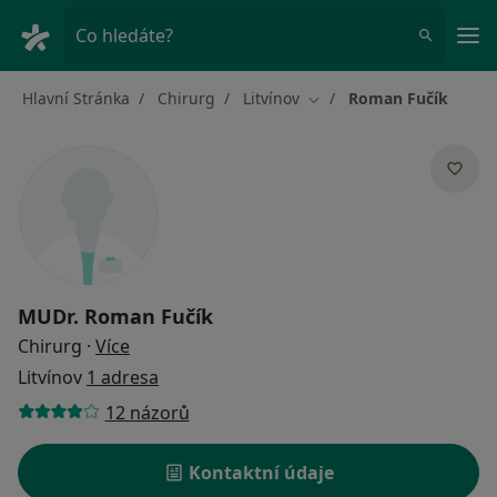
Hla
Co hledáte?
Hlavní Stránka
Chirurg
Litvínov
Roman Fučík
Změna města
MUDr.
Roman Fučík
o specializacích
Chirurg
·
Více
Litvínov
1 adresa
12 názorů
Kontaktní údaje