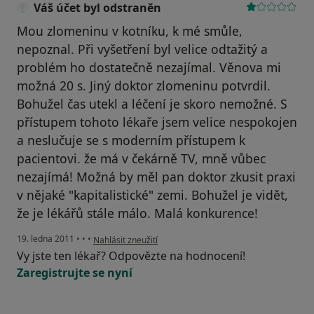
Váš účet byl odstraněn
Mou zlomeninu v kotníku, k mé smůle,
nepoznal. Při vyšetření byl velice odtažitý a
problém ho dostatečně nezajímal. Věnova mi
možná 20 s. Jiný doktor zlomeninu potvrdil.
Bohužel čas utekl a léčení je skoro nemožné. S
přístupem tohoto lékaře jsem velice nespokojen
a neslučuje se s moderním přístupem k
pacientovi. že má v čekárně TV, mně vůbec
nezajímá! Možná by měl pan doktor zkusit praxi
v nějaké "kapitalistické" zemi. Bohužel je vidět,
že je lékářů stále málo. Malá konkurence!
podle názoru uživatele Váš účet byl odstraněn
19. ledna 2011
•
•
•
Nahlásit zneužití
Vy jste ten lékař? Odpovězte na hodnocení!
Zaregistrujte se nyní