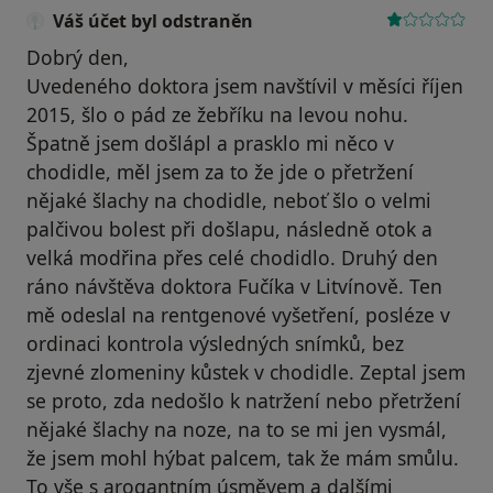
Váš účet byl odstraněn
Dobrý den,
Uvedeného doktora jsem navštívil v měsíci říjen
2015, šlo o pád ze žebříku na levou nohu.
Špatně jsem došlápl a prasklo mi něco v
chodidle, měl jsem za to že jde o přetržení
nějaké šlachy na chodidle, neboť šlo o velmi
palčivou bolest při došlapu, následně otok a
velká modřina přes celé chodidlo. Druhý den
ráno návštěva doktora Fučíka v Litvínově. Ten
mě odeslal na rentgenové vyšetření, posléze v
ordinaci kontrola výsledných snímků, bez
zjevné zlomeniny kůstek v chodidle. Zeptal jsem
se proto, zda nedošlo k natržení nebo přetržení
nějaké šlachy na noze, na to se mi jen vysmál,
že jsem mohl hýbat palcem, tak že mám smůlu.
To vše s arogantním úsměvem a dalšími