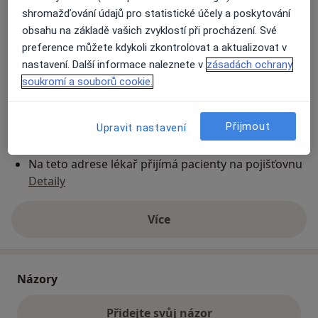
shromažďování údajů pro statistické účely a poskytování
obsahu na základě vašich zvyklostí při procházení. Své
Přiblížit mapu
se otevře v nové záložce
preference můžete kdykoli zkontrolovat a aktualizovat v
nastavení. Další informace naleznete v
zásadách ochrany
Dostupnost
soukromí a souborů cookie.
Na této adrese online kalendář není aktivní
Co mám v takové situaci udělat?
Přijmout
Upravit nastavení
Způsoby platby (soukromé návštěvy)
Na teto adrese lékař přijímá pacienty na pojišťovnu
Detaily
Více
o adrese
Názory
Přidejte svůj názor