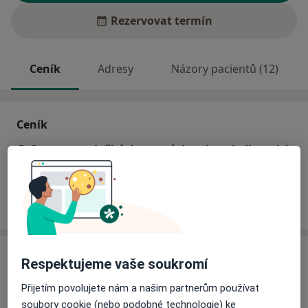
Rezervovat termín
Ceník
Adresy
Názory pacientů (12)
Ceník
Informace o službách a cenách nejsou k dispozici
Tento specialista ještě nepřidával žádné informace o
svých službách.
Adresa
Respektujeme vaše soukromí
Krušnohorská poliklinika s.r.o.
Přijetím povolujete nám a našim partnerům používat
Žižkova 151,
Litvínov
43601
soubory cookie (nebo podobné technologie) ke