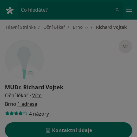
Hla
Co hledáte?
Hlavní Stránka
Oční Lékař
Brno
Richard Vojtek
Změna města
MUDr.
Richard Vojtek
o specializacích
Oční lékař
·
Více
Brno
1 adresa
4 názory
Kontaktní údaje