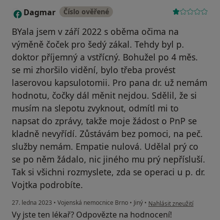
Dagmar
Číslo ověřené
D
BYala jsem v září 2022 s oběma očima na
výměně čoček pro šedý zákal. Tehdy byl p.
doktor příjemný a vstřícný. Bohužel po 4 měs.
se mi zhoršilo vidění, bylo třeba provést
laserovou kapsulotomii. Pro pana dr. už nemám
hodnotu, čočky dál měnit nejdou. Sdělil, že si
musím na slepotu zvyknout, odmítl mi to
napsat do zprávy, takže moje žádost o PnP se
kladně nevyřídí. Zůstávám bez pomoci, na peč.
služby nemám. Empatie nulová. Udělal prý co
se po něm žádalo, nic jiného mu prý nepřísluší.
Tak si všichni rozmyslete, zda se operaci u p. dr.
Vojtka podrobíte.
podle názoru uživatele D
27. ledna 2023
•
Vojenská nemocnice Brno
•
Jiný
•
Nahlásit zneužití
Vy jste ten lékař? Odpovězte na hodnocení!