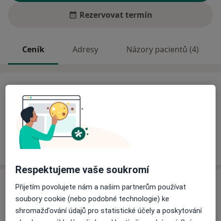
Rezervovat termín
Ceník
Adresy
Názory pacientů (4)
Ceník
Informace o službách a cenách nejsou k dispozici
Tento specialista ještě nepřidával žádné informace o
svých službách.
Respektujeme vaše soukromí
Adresa
Přijetím povolujete nám a našim partnerům používat
soubory cookie (nebo podobné technologie) ke
Vojenská nemocnice Brno
shromažďování údajů pro statistické účely a poskytování
Zábrdovická 3,
Brno