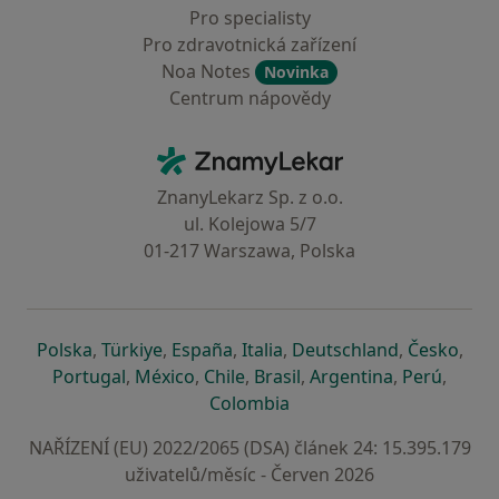
Pro specialisty
Pro zdravotnická zařízení
Noa Notes
Novinka
Centrum nápovědy
Kontakt
ZnamyLekar - Hlavní stránka
ZnanyLekarz Sp. z o.o.
ul. Kolejowa 5/7
01-217 Warszawa, Polska
se otevře v nové záložce
se otevře v nové záložce
se otevře v nové záložce
se otevře v nové záložce
se otevře v 
se o
Polska
,
Türkiye
,
España
,
Italia
,
Deutschland
,
Česko
,
se otevře v nové záložce
se otevře v nové záložce
se otevře v nové záložce
se otevře v nové záložc
se otevře v 
se ote
Portugal
,
México
,
Chile
,
Brasil
,
Argentina
,
Perú
,
se otevře v nové záložce
Colombia
NAŘÍZENÍ (EU) 2022/2065 (DSA) článek 24: 15.395.179
uživatelů/měsíc - Červen 2026