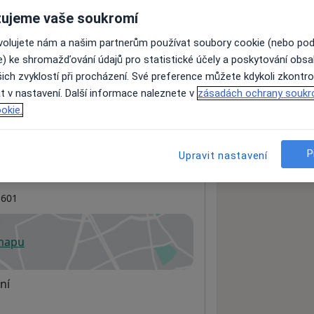
ujeme vaše soukromí
ovolujete nám a našim partnerům používat soubory cookie (nebo po
ách nejsou k dispozici
e) ke shromažďování údajů pro statistické účely a poskytování obs
ádné informace o svých službách.
ich zvyklostí při procházení. Své preference můžete kdykoli zkontro
t v nastavení. Další informace naleznete v
zásadách ochrany soukr
okie.
P
Upravit nastavení
601
 mapu
 otevře v nové záložce
ní