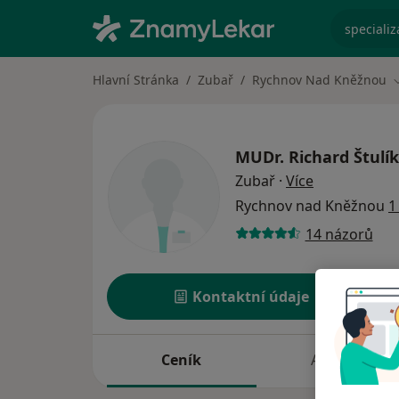
specializ
Hlavní Stránka
Zubař
Rychnov Nad Kněžnou
MUDr.
Richard Štulík
o specializac
Zubař
·
Více
Rychnov nad Kněžnou
1
14 názorů
Kontaktní údaje
Ceník
Adresy