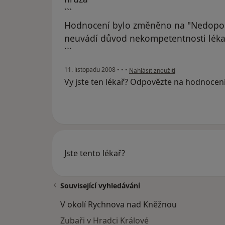
```
Hodnocení bylo změněno na "Nedopor
neuvádí důvod nekompetentnosti léka
```
podle názoru uživatele Pacient
11. listopadu 2008
•
•
•
Nahlásit zneužití
Vy jste ten lékař? Odpovězte na hodnocen
Jste tento lékař?
Související vyhledávání
V okolí Rychnova nad Kněžnou
Zubaři v Hradci Králové