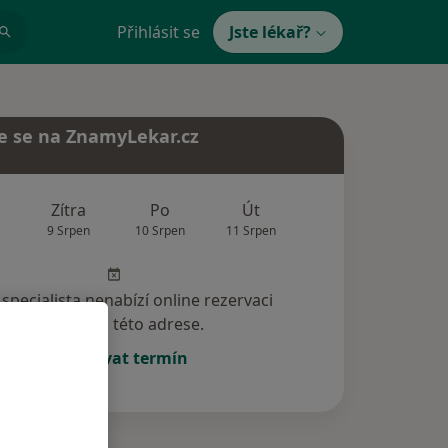
Přihlásit se
Jste lékař?
e se na ZnamyLekar.cz
Zítra
Po
Út
St
Čt
9 Srpen
10 Srpen
11 Srpen
12 Srpen
13 Srp
specialista nenabízí online rezervaci
termínu na této adrese.
Rezervovat termín