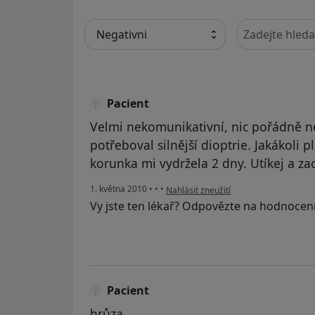
Hledejte v ná
Pacient
Velmi nekomunikativní, nic pořádně ne
potřeboval silnější dioptrie. Jakákoli 
korunka mi vydržela 2 dny. Utíkej a za
podle názoru uživatele Pacient
1. května 2010
•
•
•
Nahlásit zneužití
Vy jste ten lékař? Odpovězte na hodnocen
Pacient
hrůza