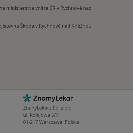
vna ministerstva vnitra ČR v Rychnově nad
ojišťovna Škoda v Rychnově nad Kněžnou
Kontakt
ZnamyLekar - Hlavní stránka
ZnanyLekarz Sp. z o.o.
ul. Kolejowa 5/7
01-217 Warszawa, Polska