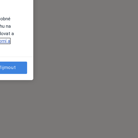
dobné
ahu na
lovat a
omí a
řijmout