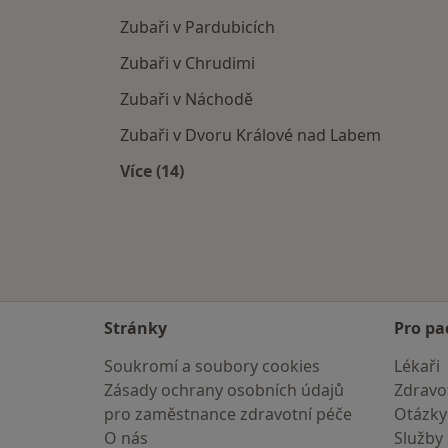
Zubaři v Pardubicích
Zubaři v Chrudimi
Zubaři v Náchodě
Zubaři v Dvoru Králové nad Labem
Více (14)
Více v kategorii: V okolí Rychnova n
Stránky
Pro pa
Soukromí a soubory cookies
Lékaři
Zásady ochrany osobních údajů
Zdravot
pro zaměstnance zdravotní péče
Otázky
O nás
Služby