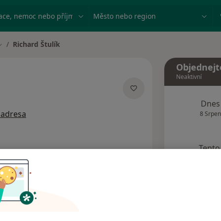
ace, nemoc nebo příjmení
Město nebo region
Richard Štulík
Změna města
Objednejt
Neaktivní
ích
Dnes
 adresa
8 Srpen
Tento 
Rezervovat termín
Názory pacientů (14)