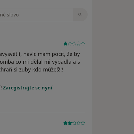
zorech
vysvětlí, navíc mám pocit, že by
plomba co mi dělal mi vypadla a s
chraň si zuby kdo můžeš!!!
í!
Zaregistrujte se nyní