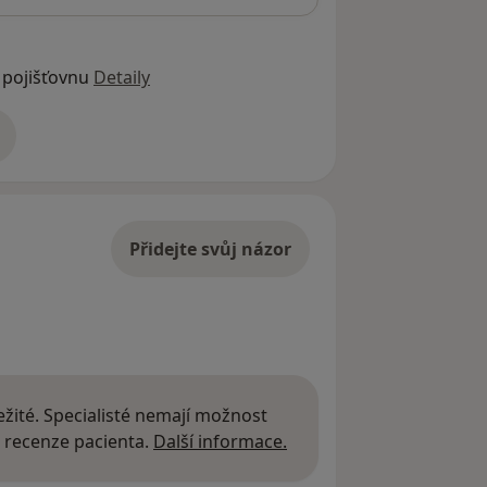
 pojišťovnu
Detaily
adrese
Přidejte svůj názor
žité. Specialisté nemají možnost
Další informace o názor
 recenze pacienta.
Další informace.