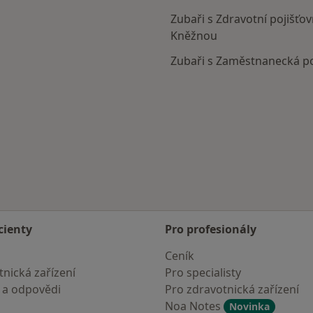
Zubaři s Zdravotní pojišťo
Kněžnou
Zubaři s Zaměstnanecká p
ad Kněžnou
cienty
Pro profesionály
Ceník
nická zařízení
Pro specialisty
 a odpovědi
Pro zdravotnická zařízení
Noa Notes
Novinka