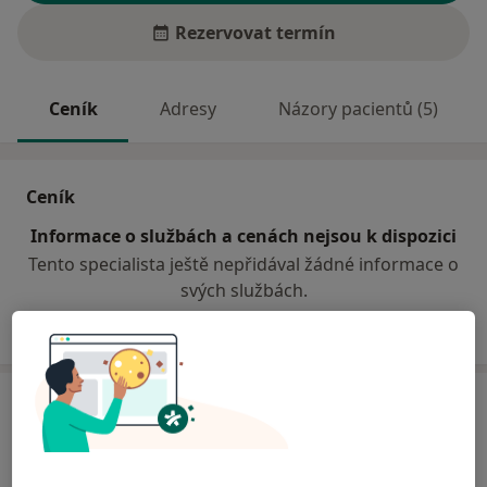
Rezervovat termín
Ceník
Adresy
Názory pacientů (5)
Ceník
Informace o službách a cenách nejsou k dispozici
Tento specialista ještě nepřidával žádné informace o
svých službách.
Adresa
Klinická logopedie
Krškova 807,
Praha
15200