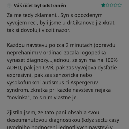
Váš účet byl odstraněn
Za me tedy zklamani.. Syn s opozdenym
vyvojem reci, byli jsme u dr.Cikanove jiz xkrat,
tak si dovoluji vlozit nazor.
Kazdou navstevu po cca 2 minutach (opravdu
neprehanim) v ordinaci zacala logopedka
vynaset diagnozy...jednou, ze syn ma na 100%
ADHD, pak jen OVŘ, pak zas vyvojova dysfazie
expresivni, pak zas senzoricka nebo
vysokofunkcni autismus ci Aspergeruv
syndrom..zkratka pri kazde navsteve nejaka
"novinka", co s nim vlastne je.
Zjistila jsem, ze tato pani obsahla svou
desetiminutovou diagnostikou (kdyz sectu casy
uvodniho hodnoceni jednotlivych navstev) v