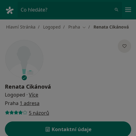
Hla
Co hledáte?
Hlavní Stránka
Logoped
Praha
Renata Cikánová
Změna města
Renata Cikánová
o specializacích
Logoped
·
Více
Praha
1 adresa
5 názorů
Kontaktní údaje