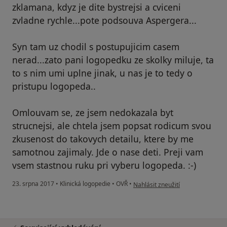
zklamana, kdyz je dite bystrejsi a cviceni
zvladne rychle...pote podsouva Aspergera...
Syn tam uz chodil s postupujicim casem
nerad...zato pani logopedku ze skolky miluje, ta
to s nim umi uplne jinak, u nas je to tedy o
pristupu logopeda..
Omlouvam se, ze jsem nedokazala byt
strucnejsi, ale chtela jsem popsat rodicum svou
zkusenost do takovych detailu, ktere by me
samotnou zajimaly. Jde o nase deti. Preji vam
vsem stastnou ruku pri vyberu logopeda. :-)
podle názoru uživatele Váš účet 
23. srpna 2017
•
Klinická logopedie
•
OVŘ
•
Nahlásit zneužití