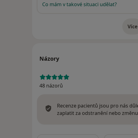
Co mám v takové situaci udělat?
Více
o 
Názory
48 názorů
Recenze pacientů jsou pro nás důle
zaplatit za odstranění nebo změnu
Hledejte v ná