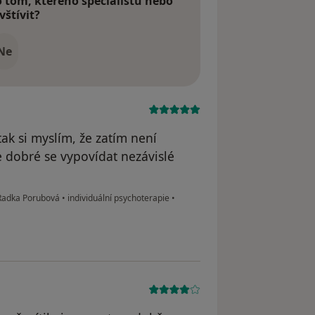
tom, kterého specialistu nebo
vštívit?
Ne
tak si myslím, že zatím není
 dobré se vypovídat nezávislé
 Radka Porubová
•
individuální psychoterapie
•