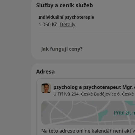
Služby a ceník služeb
Individuální psychoterapie
1 050 Kč
Detaily
Jak fungují ceny?
Adresa
psycholog a psychoterapeut Mgr. 
U Tří lvů 294, České Budějovice 6,
České
Přiblížit
se
Dostupnost
Na této adrese online kalendář není aktiv