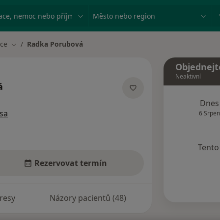
ace, nemoc nebo příjmení
Město nebo region
ice
Radka Porubová
Změna města
Objednejt
Neaktivní
á
pecializacích
Dnes
sa
6 Srpen
Tento 
Rezervovat termín
resy
Názory pacientů (48)