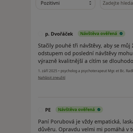
p. Dvořáček
Návštěva ověřená
P
Stačily pouhé tři návštěvy, aby se můj 
odstupem od poslední návštěvy mohu s j
výrazně kvalitnější a cítím se dlouhodo
1. září 2025
•
psycholog a psychoterapeut Mgr. et Bc. Ra
podle názoru uživatele p. Dvořáček
Nahlásit zneužití
PE
Návštěva ověřená
P
Paní Porubová je vždy empatická, las
důvěru. Opravdu velmi mi pomáhá v těžk