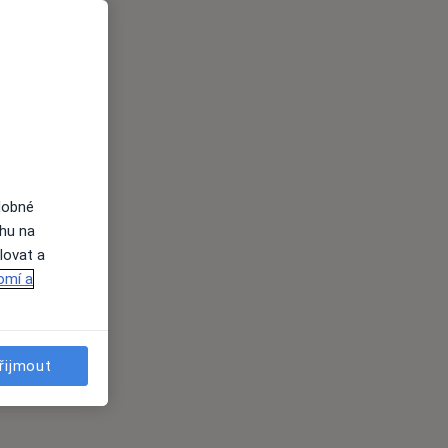
dobné
ahu na
lovat a
omí a
řijmout