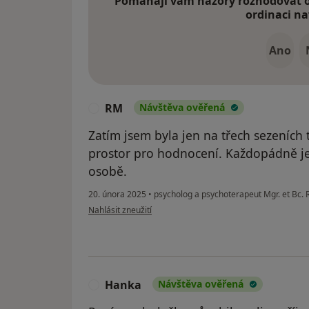
Pomáhají vám názory rozhodovat o 
ordinaci na
Ano
RM
Návštěva ověřená
R
Zatím jsem byla jen na třech sezeních 
prostor pro hodnocení. Každopádně je
osobě.
20. února 2025
•
psycholog a psychoterapeut Mgr. et Bc.
podle názoru uživatele RM
Nahlásit zneužití
Hanka
Návštěva ověřená
H