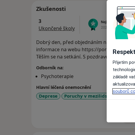
Zkušenosti
3
Ukončené školy
Dobrý den, před objednáním na první psych
informace na webu https://porubova-psych
Respekt
Těším se na setkání. S pozdravem Radka P
Přijetím p
Odborník na:
technologi
Psychoterapie
základě vaš
aktualizova
Hlavní léčená onemocnění
souborů co
Deprese
Poruchy v mezilidských vztazí
Více
o 