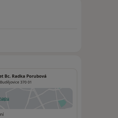
et Bc. Radka Porubová
 Budějovice
370 01
 mapu
 otevře v nové záložce
ní