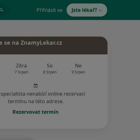
Přihlásit se
Jste lékař?
e se na ZnamyLekar.cz
Zítra
So
Ne
Po
Út
7 Srpen
8 Srpen
9 Srpen
10 Srpen
11 Srp
specialista nenabízí online rezervaci
termínu na této adrese.
Rezervovat termín