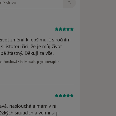
život změnil k lepšímu. I s ročním
istotou říci, že je můj život
bě šťastný. Děkuji za vše.
dka Porubová
•
individuální psychoterapie
•
kavá, naslouchá a mám v ní
ých situacích a velmi si ji