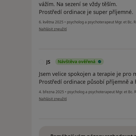
vážím. Na sezení se vždy těším.
Prostředí ordinace je super příjemné.
6. května 2025
•
psycholog a psychoterapeut Mgr. et Bc.
podle názoru uživatele PE
Nahlásit zneužití
JS
Návštěva ověřená
J
Jsem velice spokojen a terapie je pr
Prostředí ordinace působí příjemně a 
4. března 2025
•
psycholog a psychoterapeut Mgr. et Bc.
podle názoru uživatele JS
Nahlásit zneužití