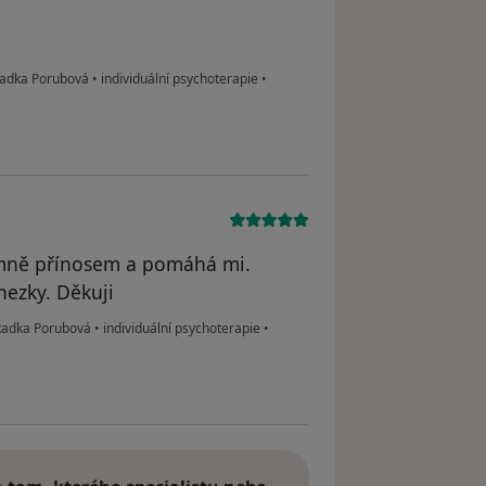
 Radka Porubová
•
individuální psychoterapie
•
o mně přínosem a pomáhá mi.
hezky. Děkuji
 Radka Porubová
•
individuální psychoterapie
•