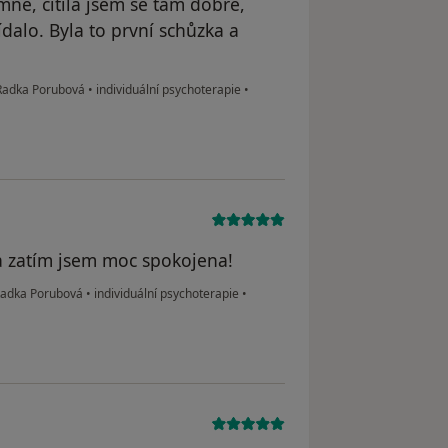
mně, cítila jsem se tam dobře,
dalo. Byla to první schůzka a
 Radka Porubová
•
individuální psychoterapie
•
a zatím jsem moc spokojena!
 Radka Porubová
•
individuální psychoterapie
•