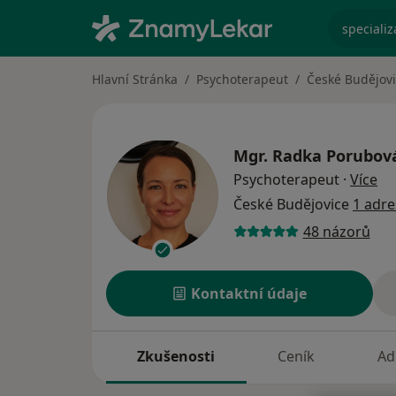
specializ
Hlavní Stránka
Psychoterapeut
České Budějov
Mgr.
Radka Porubov
o s
Psychoterapeut
·
Více
České Budějovice
1 adre
48 názorů
Kontaktní údaje
Zkušenosti
Ceník
Ad