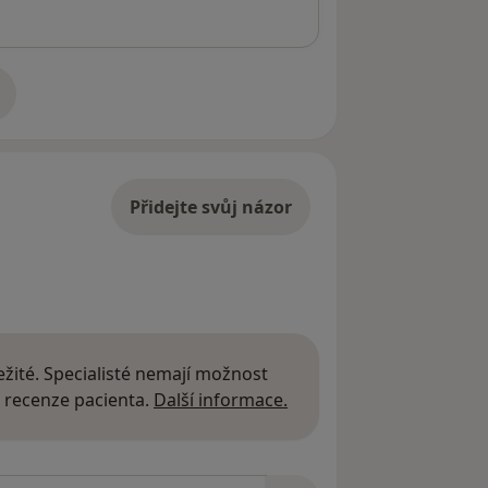
adrese
Přidejte svůj názor
žité. Specialisté nemají možnost
Další informace o názor
 recenze pacienta.
Další informace.
zorech