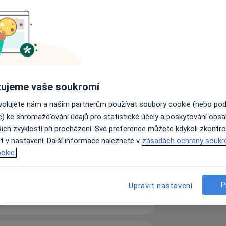
oterapeutické setkání si pročtěte
olog.cz/
ujeme vaše soukromí
orubová
ovolujete nám a našim partnerům používat soubory cookie (nebo po
e) ke shromažďování údajů pro statistické účely a poskytování obs
ich zvyklostí při procházení. Své preference můžete kdykoli zkontro
t v nastavení. Další informace naleznete v
zásadách ochrany soukr
okie.
a11y_sr_more_diseases
ch
Nízké sebevědomí
+4
P
Upravit nastavení
zkušenostech