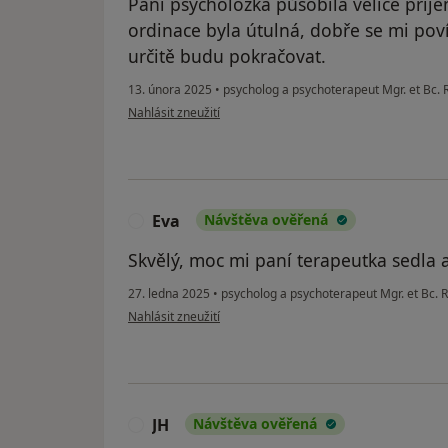
Paní psycholožka působila velice příje
ordinace byla útulná, dobře se mi poví
určitě budu pokračovat.
13. února 2025
•
psycholog a psychoterapeut Mgr. et Bc.
podle názoru uživatele Hanka
Nahlásit zneužití
Eva
Návštěva ověřená
E
Skvělý, moc mi paní terapeutka sedla 
27. ledna 2025
•
psycholog a psychoterapeut Mgr. et Bc.
podle názoru uživatele Eva
Nahlásit zneužití
JH
Návštěva ověřená
J