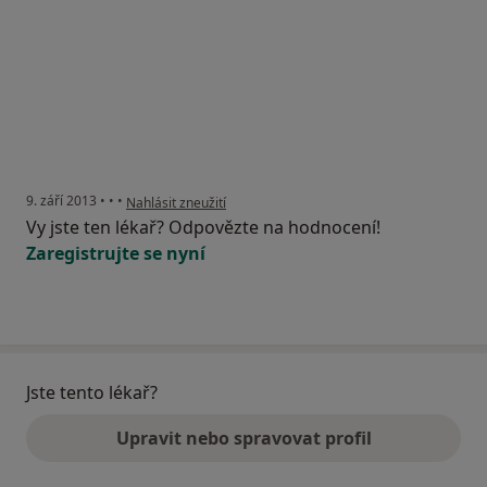
podle názoru uživatele Váš účet byl odstraněn
9. září 2013
•
•
•
Nahlásit zneužití
Vy jste ten lékař? Odpovězte na hodnocení!
Zaregistrujte se nyní
Jste tento lékař?
Upravit nebo spravovat profil