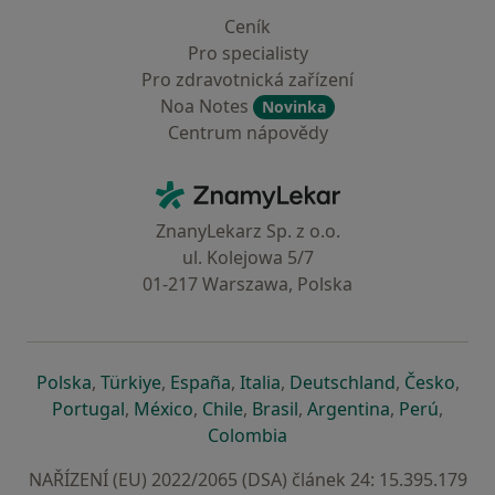
Ceník
Pro specialisty
Pro zdravotnická zařízení
Noa Notes
Novinka
Centrum nápovědy
Kontakt
ZnamyLekar - Hlavní stránka
ZnanyLekarz Sp. z o.o.
ul. Kolejowa 5/7
01-217 Warszawa, Polska
se otevře v nové záložce
se otevře v nové záložce
se otevře v nové záložce
se otevře v nové záložce
se otevře v 
se o
Polska
,
Türkiye
,
España
,
Italia
,
Deutschland
,
Česko
,
se otevře v nové záložce
se otevře v nové záložce
se otevře v nové záložce
se otevře v nové záložc
se otevře v 
se ote
Portugal
,
México
,
Chile
,
Brasil
,
Argentina
,
Perú
,
se otevře v nové záložce
Colombia
NAŘÍZENÍ (EU) 2022/2065 (DSA) článek 24: 15.395.179