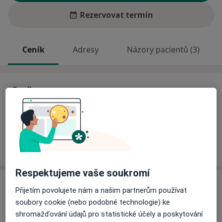
Rezervovat termín
Ceník
Adresy
Názory pacientů (3)
Ceník
Informace o službách a cenách nejsou k dispozici
Tento specialista ještě nepřidával žádné informace o
svých službách.
Respektujeme vaše soukromí
Adresy (2)
Přijetím povolujete nám a našim partnerům používat
soubory cookie (nebo podobné technologie) ke
Adresa 1
Adresa 2
shromažďování údajů pro statistické účely a poskytování