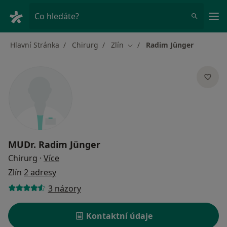
Hla
Co hledáte?
Hlavní Stránka
Chirurg
Zlín
Radim Jünger
Změna města
MUDr.
Radim Jünger
o specializacích
Chirurg
·
Více
Zlín
2 adresy
3 názory
Kontaktní údaje