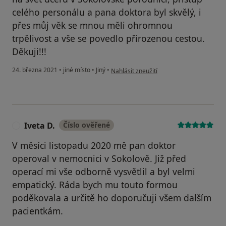
celého personálu a pana doktora byl skvělý, i
přes můj věk se mnou měli ohromnou
trpělivost a vše se povedlo přirozenou cestou.
Děkuji!!!
podle názoru uživatele Lucie
24. března 2021
•
jiné místo
•
Jiný
•
Nahlásit zneužití
Iveta D.
Číslo ověřené
I
V měsíci listopadu 2020 mě pan doktor
operoval v nemocnici v Sokolově. Již před
operací mi vše odborně vysvětlil a byl velmi
empatický. Ráda bych mu touto formou
poděkovala a určitě ho doporučuji všem dalším
pacientkám.