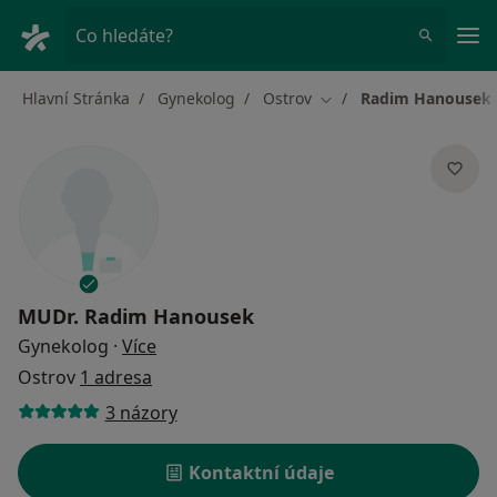
Hla
Co hledáte?
Hlavní Stránka
Gynekolog
Ostrov
Radim Hanousek
Změna města
MUDr.
Radim Hanousek
o specializacích
Gynekolog
·
Více
Ostrov
1 adresa
3 názory
Kontaktní údaje