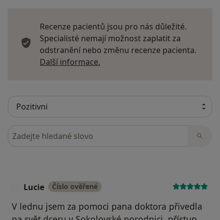
Recenze pacientů jsou pro nás důležité.
Specialisté nemají možnost zaplatit za
odstranění nebo změnu recenze pacienta.
Další informace o názorech
Další informace.
Hledejte v názorech
Lucie
Číslo ověřené
L
V lednu jsem za pomoci pana doktora přivedla
na svět dceru v Sokolovské porodnici, přístup