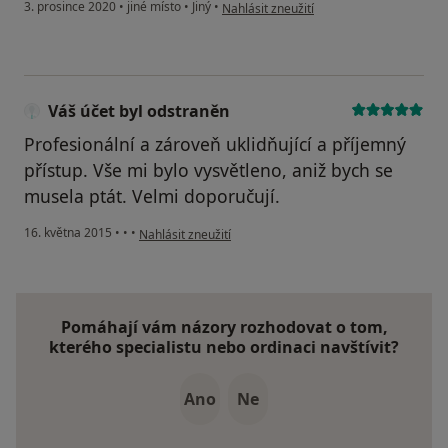
podle názoru uživatele Iveta D.
3. prosince 2020
•
jiné místo
•
Jiný
•
Nahlásit zneužití
Váš účet byl odstraněn
Profesionální a zároveň uklidňující a příjemný
přístup. Vše mi bylo vysvětleno, aniž bych se
musela ptát. Velmi doporučují.
podle názoru uživatele Váš účet byl odstraněn
16. května 2015
•
•
•
Nahlásit zneužití
Pomáhají vám názory rozhodovat o tom,
kterého specialistu nebo ordinaci navštívit?
Ano
Ne