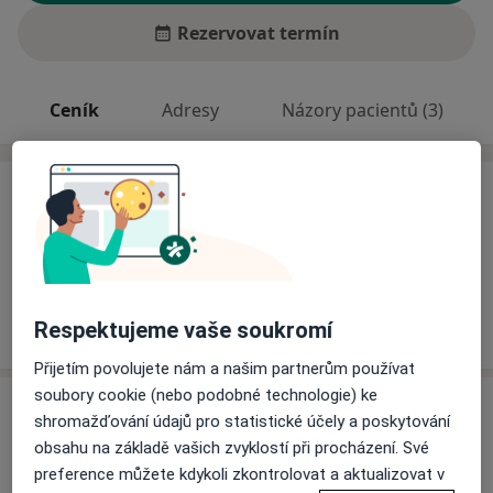
Rezervovat termín
Ceník
Adresy
Názory pacientů (3)
Ceník
Informace o službách a cenách nejsou k dispozici
Tento specialista ještě nepřidával žádné informace o
svých službách.
Respektujeme vaše soukromí
Přijetím povolujete nám a našim partnerům používat
soubory cookie (nebo podobné technologie) ke
Adresa
shromažďování údajů pro statistické účely a poskytování
obsahu na základě vašich zvyklostí při procházení. Své
Nemos Plus s.r.o. Ostrov
preference můžete kdykoli zkontrolovat a aktualizovat v
U Nemocnice 1161, Ostrov,
Ostrov
363 01