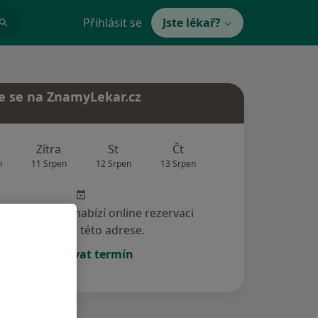
Přihlásit se
Jste lékař?
e se na ZnamyLekar.cz
Zítra
St
Čt
Pá
So
n
11 Srpen
12 Srpen
13 Srpen
14 Srpen
15 Srp
specialista nenabízí online rezervaci
termínu na této adrese.
Rezervovat termín