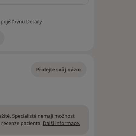
 pojišťovnu
Detaily
adrese
Přidejte svůj názor
žité. Specialisté nemají možnost
Další informace o názor
 recenze pacienta.
Další informace.