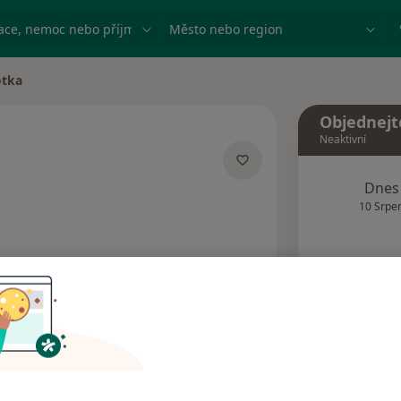
ace, nemoc nebo příjmení
Město nebo region
otka
Objednejt
Neaktivní
izacích
Dnes
10 Srpe
Tento 
Rezervovat termín
Názory pacientů (2)