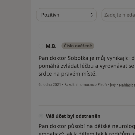
Hledejte v ná
M.B.
Číslo ověřené
M
Pan doktor Sobotka je můj vynikajíci d
pomáhá zvládat léčbu a vyrovnávat se 
srdce na pravém místě.
podle náz
6. ledna 2021
•
Fakultní nemocnice Plzeň
•
Jiný
•
Nahlásit 
Váš účet byl odstraněn
Pan doktor působí na dětské neurologi
empatický jak k dětem tak k rodičům, 