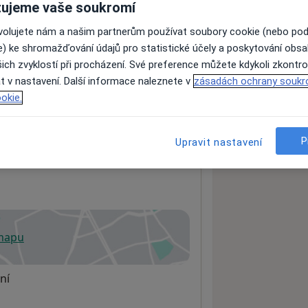
ujeme vaše soukromí
ovolujete nám a našim partnerům používat soubory cookie (nebo po
e) ke shromažďování údajů pro statistické účely a poskytování obs
ách nejsou k dispozici
ich zvyklostí při procházení. Své preference můžete kdykoli zkontro
ádné informace o svých službách.
t v nastavení. Další informace naleznete v
zásadách ochrany soukr
okie.
P
Upravit nastavení
 mapu
 otevře v nové záložce
ní