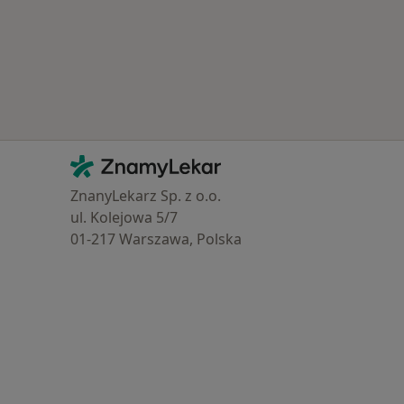
Kontakt
ZnamyLekar - Hlavní stránka
ZnanyLekarz Sp. z o.o.
ul. Kolejowa 5/7
01-217 Warszawa, Polska