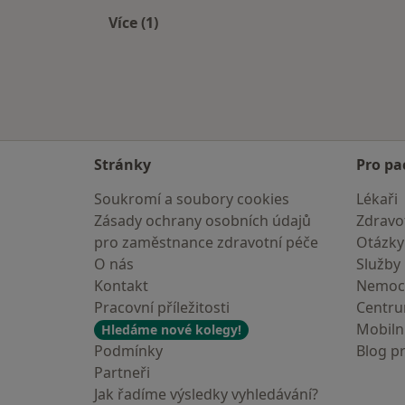
Více (1)
Více v kategorii: V okolí Plzně
Stránky
Pro pa
Soukromí a soubory cookies
Lékaři
Zásady ochrany osobních údajů
Zdravot
pro zaměstnance zdravotní péče
Otázky
O nás
Služby
Kontakt
Nemoc
Pracovní příležitosti
Centr
Mobilní
Hledáme nové kolegy!
Podmínky
Blog p
Partneři
Jak řadíme výsledky vyhledávání?