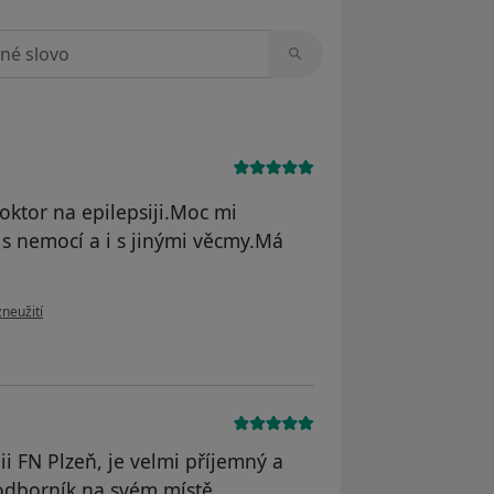
zorech
oktor na epilepsiji.Moc mi
s nemocí a i s jinými věcmy.Má
oru uživatele M.B.
zneužití
i FN Plzeň, je velmi příjemný a
odborník na svém místě.