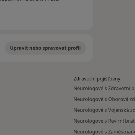
l odstraněn
Upravit nebo spravovat profil
Zdravotní pojišťovny
Neurologové s Zdravotní po
Neurologové s Oborová zdr
Neurologové s Vojenská zdr
Neurologové s Revírní brat
Neurologové s Zaměstnanec