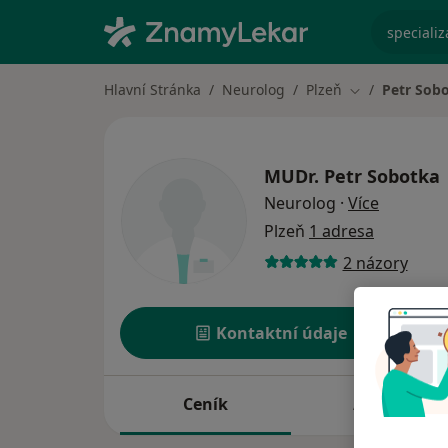
specializ
Hlavní Stránka
Neurolog
Plzeň
Petr Sob
Změna města
MUDr.
Petr Sobotka
o special
Neurolog
·
Více
Plzeň
1 adresa
2 názory
Kontaktní údaje
Ceník
Adresy