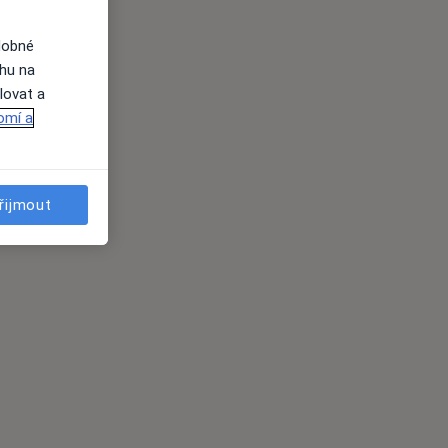
dobné
ahu na
lovat a
omí a
řijmout