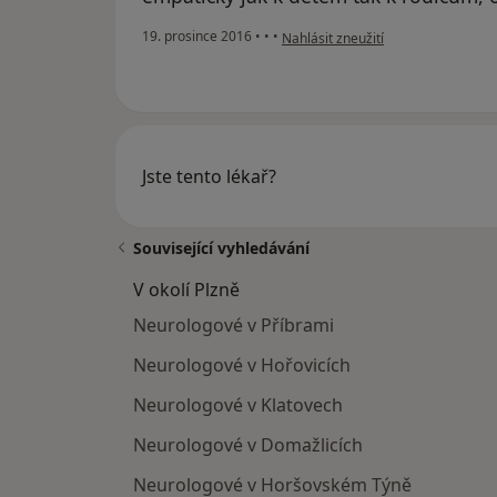
podle názoru uživatele Váš účet by
19. prosince 2016
•
•
•
Nahlásit zneužití
Jste tento lékař?
Související vyhledávání
V okolí Plzně
Neurologové v Příbrami
Neurologové v Hořovicích
Neurologové v Klatovech
Neurologové v Domažlicích
Neurologové v Horšovském Týně