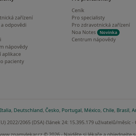
Ceník
nická zařízení
Pro specialisty
 a odpovědi
Pro zdravotnická zařízení
Noa Notes
Novinka
i
Centrum nápovědy
um nápovědy
 aplikace
ro pacienty
záložce
 v nové záložce
e otevře v nové záložce
se otevře v nové záložce
se otevře v nové záložce
se otevře v nové záložce
se otevře v nové záložc
se otevře v nov
se otevře
se 
Italia
,
Deutschland
,
Česko
,
Portugal
,
México
,
Chile
,
Brasil
,
A
U) 2022/2065 (DSA) článek 24: 15.395.179 uživatelů/měsíc -
www.znamylekar.cz © 2026 - Najděte si lékaře a objednejte s