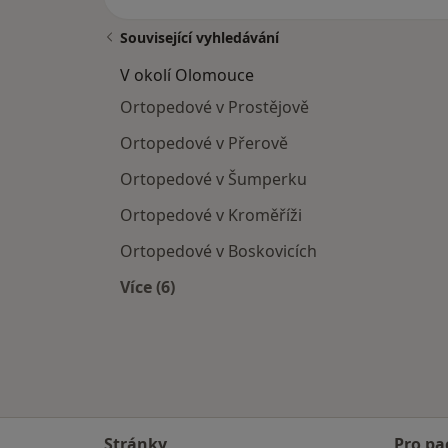
Související vyhledávání
V okolí Olomouce
Ortopedové v Prostějově
Ortopedové v Přerově
Ortopedové v Šumperku
Ortopedové v Kroměříži
Ortopedové v Boskovicích
Více (6)
Více v kategorii: V okolí Olomouce
Stránky
Pro pa