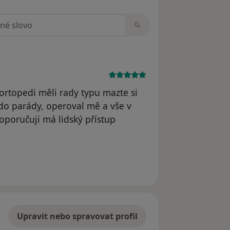
zorech
 ortopedi měli rady typu mazte si
 do parády, operoval mě a vše v
poručuji má lidský přístup
le Váš účet byl odstraněn
Upravit nebo spravovat profil