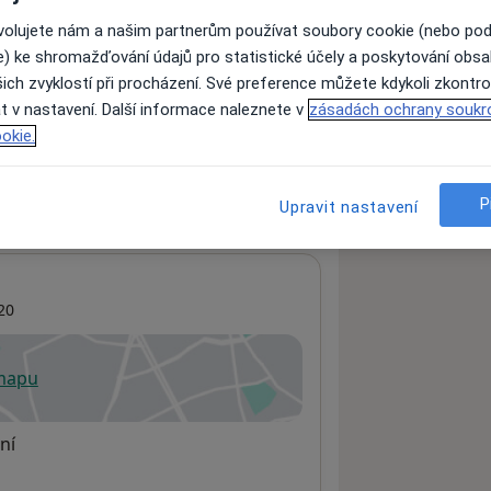
ovolujete nám a našim partnerům používat soubory cookie (nebo po
e) ke shromažďování údajů pro statistické účely a poskytování obs
ách nejsou k dispozici
ich zvyklostí při procházení. Své preference můžete kdykoli zkontro
ádné informace o svých službách.
t v nastavení. Další informace naleznete v
zásadách ochrany soukr
okie.
P
Upravit nastavení
20
 mapu
 otevře v nové záložce
ní