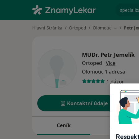
specializ
Hlavní Stránka
Ortoped
Olomouc
Petr J
Změna měst
MUDr.
Petr Jemelík
o speciali
Ortoped
·
Více
Olomouc
1 adresa
1 názor
Kontaktní údaje
Ceník
Adresy
Respekt