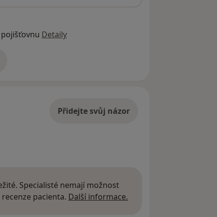
 pojišťovnu
Detaily
adrese
Přidejte svůj názor
žité. Specialisté nemají možnost
Další informace o názor
 recenze pacienta.
Další informace.