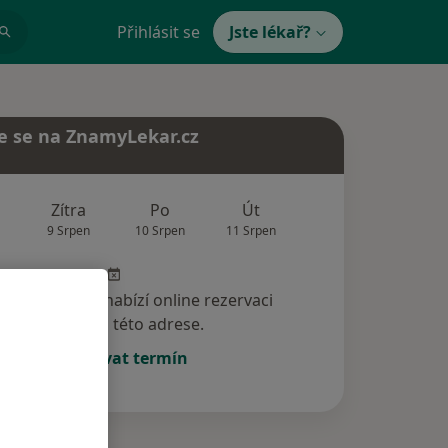
Přihlásit se
Jste lékař?
e se na ZnamyLekar.cz
Zítra
Po
Út
St
Čt
9 Srpen
10 Srpen
11 Srpen
12 Srpen
13 Srp
specialista nenabízí online rezervaci
termínu na této adrese.
Rezervovat termín