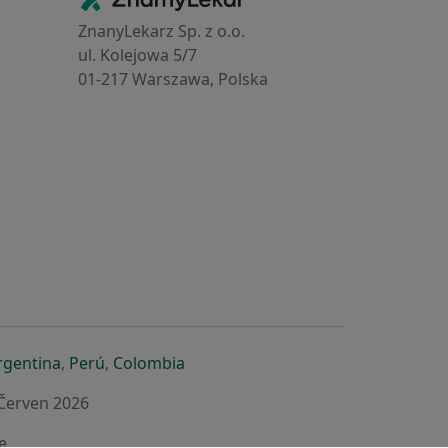
ZnanyLekarz Sp. z o.o.
ul. Kolejowa 5/7
01-217 Warszawa, Polska
e
é záložce
 v nové záložce
otevře v nové záložce
se otevře v nové záložce
se otevře v nové záložce
se otevře v nové záložce
rgentina
,
Perú
,
Colombia
 Červen 2026
e