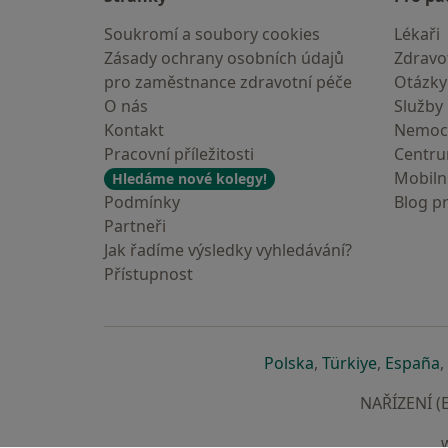
Soukromí a soubory cookies
Lékaři
Zásady ochrany osobních údajů
Zdravot
pro zaměstnance zdravotní péče
Otázky
O nás
Služby
Kontakt
Nemoc
Pracovní příležitosti
Centr
Mobilní
Hledáme nové kolegy!
Podmínky
Blog p
Partneři
Jak řadíme výsledky vyhledávání?
Přístupnost
se otevře v nové 
se otevře
s
Polska
,
Türkiye
,
España
,
NAŘÍZENÍ (E