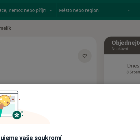
ace, nemoc nebo příjmení
Město nebo region
emelík
a
Objednejt
Neaktivní
zacích
Dnes
8 Srpen
Tento 
Rezervovat termín
Názory pacientů (1)
ujeme vaše soukromí