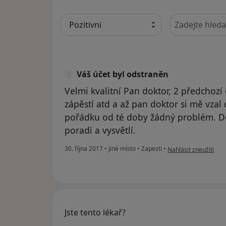
Hledejte v ná
Váš účet byl odstraněn
Velmi kvalitní Pan doktor, 2 předchozí
zápěstí atd a až pan doktor si mě vzal
pořádku od té doby žádný problém. Do
poradi a vysvětlí.
podle názoru uživate
30. října 2017
•
jiné místo
•
Zapesti
•
Nahlásit zneužití
Jste tento lékař?