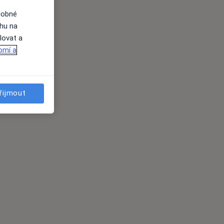
dobné
ahu na
lovat a
omí a
řijmout